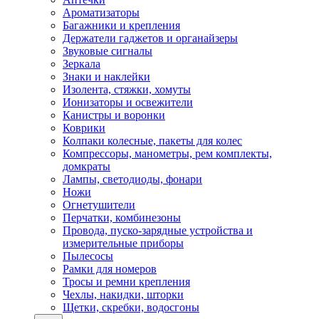
Ароматизаторы
Багажники и крепления
Держатели гаджетов и органайзеры
Звуковые сигналы
Зеркала
Знаки и наклейки
Изолента, стяжки, хомуты
Ионизаторы и освежители
Канистры и воронки
Коврики
Колпаки колесные, пакеты для колес
Компрессоры, манометры, рем комплекты,
домкраты
Лампы, светодиоды, фонари
Ножи
Огнетушители
Перчатки, комбинезоны
Провода, пуско-зарядные устройства и
измерительные приборы
Пылесосы
Рамки для номеров
Тросы и ремни крепления
Чехлы, накидки, шторки
Щетки, скребки, водосгоны