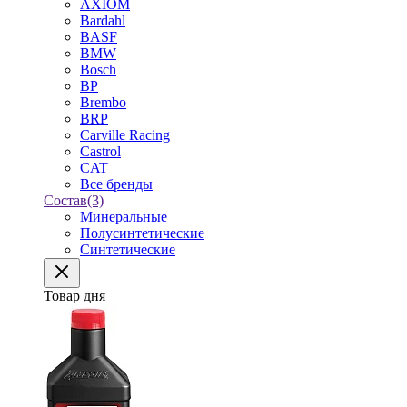
AXIOM
Bardahl
BASF
BMW
Bosch
BP
Brembo
BRP
Carville Racing
Castrol
CAT
Все бренды
Состав
(3)
Минеральные
Полусинтетические
Синтетические
Товар дня