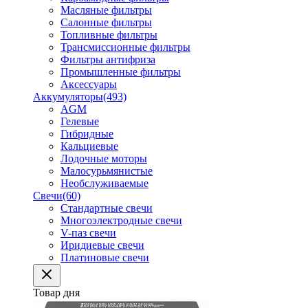
Масляные фильтры
Салонные фильтры
Топливные фильтры
Трансмиссионные фильтры
Фильтры антифриза
Промышленные фильтры
Аксессуары
Аккумуляторы
(493)
AGM
Гелевые
Гибридные
Кальциевые
Лодочные моторы
Малосурьмянистые
Необслуживаемые
Свечи
(60)
Стандартные свечи
Многоэлектродные свечи
V-паз свечи
Иридиевые свечи
Платиновые свечи
Товар дня