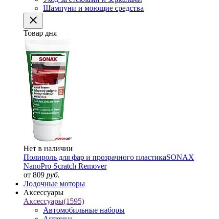
Шампуни и моющие средства
Товар дня
Нет в наличии
Полироль для фар и прозрачного пластика
SONAX
NanoPro Scratch Remover
от 809
руб.
Лодочные моторы
Аксессуары
Аксессуары
(1595)
Автомобильные наборы
Аптечки