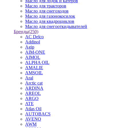
Масло для лодок и катеров
Масло для тракторов
Масло для снегоходов
Масло для газонокосилок
Масло для квадроциклов
Масло для снегооткидывателей
Бренды
(250)
AC Delco
Addinol
Agip
AIM-ONE
AIMOL
ALPHA OIL
AMALIE
AMSOIL
Aral
Arctic cat
ARDINA
AREOL
ARGO
ATE
Atlas Oil
AUTOBACS
AVENO
AWM