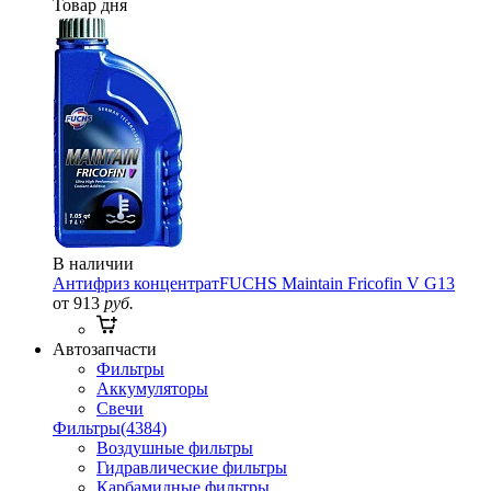
Товар дня
В наличии
Антифриз концентрат
FUCHS Maintain Fricofin V G13
от 913
руб.
Автозапчасти
Фильтры
Аккумуляторы
Свечи
Фильтры
(4384)
Воздушные фильтры
Гидравлические фильтры
Карбамидные фильтры