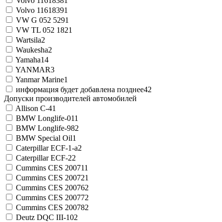
Volvo 1161838
1
Volvo 1161839
1
VW G 052 529
1
VW TL 052 182
1
Wartsila
2
Waukesha
2
Yamaha
14
YANMAR
3
Yanmar Marine
1
информация будет добавлена позднее
42
Допуски производителей автомобилей
Allison C-4
1
BMW Longlife-01
1
BMW Longlife-98
2
BMW Special Oil
1
Caterpillar ECF-1-a
2
Caterpillar ECF-2
2
Cummins CES 20071
1
Cummins CES 20072
1
Cummins CES 20076
2
Cummins CES 20077
2
Cummins CES 20078
2
Deutz DQC III-10
2