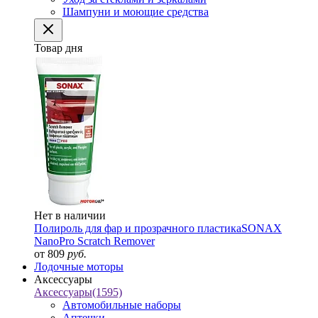
Шампуни и моющие средства
Товар дня
Нет в наличии
Полироль для фар и прозрачного пластика
SONAX
NanoPro Scratch Remover
от 809
руб.
Лодочные моторы
Аксессуары
Аксессуары
(1595)
Автомобильные наборы
Аптечки