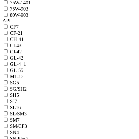
75W-140
1
75W-90
3
80W-90
3
API
CF
7
CF-2
1
CH-4
1
CI-4
3
CJ-4
2
GL-4
2
GL-4+
1
GL-5
5
MT-1
2
SG
5
SG/SH
2
SH
5
SJ
7
SL
16
SL/SM
3
SM
7
SM/CF
3
SN
4
SN Plus
2