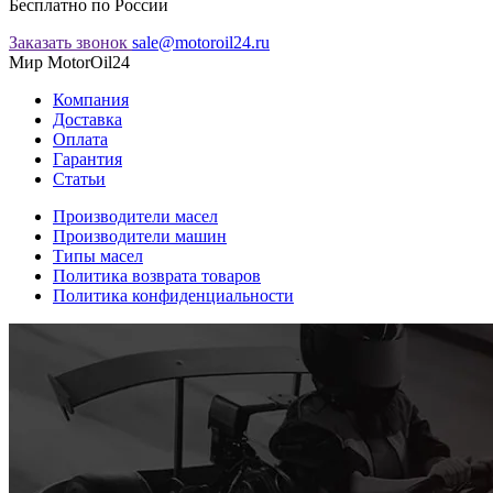
Бесплатно по России
Заказать звонок
sale@motoroil24.ru
Мир MotorOil24
Компания
Доставка
Оплата
Гарантия
Статьи
Производители масел
Производители машин
Типы масел
Политика возврата товаров
Политика конфиденциальности