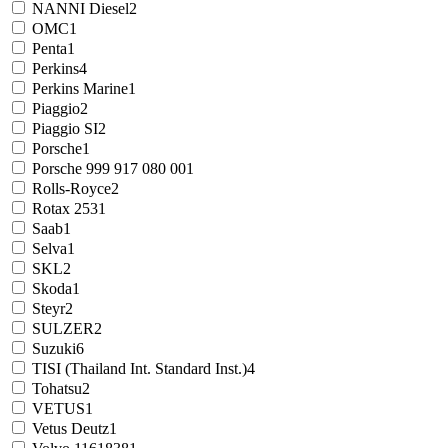
NANNI Diesel
2
OMC
1
Penta
1
Perkins
4
Perkins Marine
1
Piaggio
2
Piaggio SI
2
Porsche
1
Porsche 999 917 080 00
1
Rolls-Royce
2
Rotax 253
1
Saab
1
Selva
1
SKL
2
Skoda
1
Steyr
2
SULZER
2
Suzuki
6
TISI (Thailand Int. Standard Inst.)
4
Tohatsu
2
VETUS
1
Vetus Deutz
1