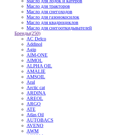
Масло для лодок и катеров
Масло для тракторов
Масло для снегоходов
Масло для газонокосилок
Масло для квадроциклов
Масло для снегооткидывателей
Бренды
(250)
AC Delco
Addinol
Agip
AIM-ONE
AIMOL
ALPHA OIL
AMALIE
AMSOIL
Aral
Arctic cat
ARDINA
AREOL
ARGO
ATE
Atlas Oil
AUTOBACS
AVENO
AWM