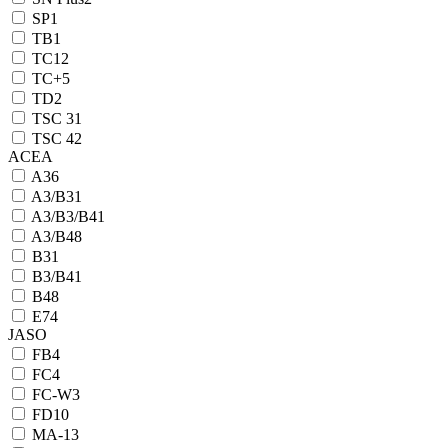
SP
1
TB
1
TC
12
TC+
5
TD
2
TSC 3
1
TSC 4
2
ACEA
A3
6
A3/B3
1
A3/B3/B4
1
A3/B4
8
B3
1
B3/B4
1
B4
8
E7
4
JASO
FB
4
FC
4
FC-W
3
FD
10
MA-1
3