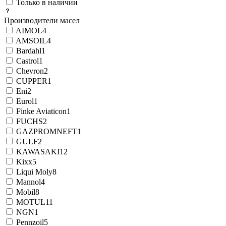
Только в наличии
Производители масел
AIMOL
4
AMSOIL
4
Bardahl
1
Castrol
1
Chevron
2
CUPPER
1
Eni
2
Eurol
1
Finke Aviaticon
1
FUCHS
2
GAZPROMNEFT
1
GULF
2
KAWASAKI
12
Kixx
5
Liqui Moly
8
Mannol
4
Mobil
8
MOTUL
11
NGN
1
Pennzoil
5