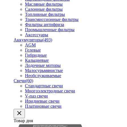
Масляные фильтры
Салонные фильтры
Топливные фильтры
Трансмиссионные фильтры
Фильтры антифриза
Промышленные фильтры
Аксессуары
Аккумуляторы
(493)
AGM
Гелевые
Гибридные
Кальциевые
Лодочные моторы
Малосурьмянистые
Необслуживаемые
Свечи
(60)
Стандартные свечи
Многоэлектродные свечи
V-паз свечи
Иридиевые свечи
Платиновые свечи
Товар дня