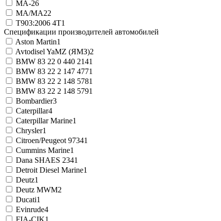
MA-2
6
MA/MA2
2
T903:2006 4T
1
Спецификации производителей автомобилей
Aston Martin
1
Avtodisel YaMZ (ЯМЗ)
2
BMW 83 22 0 440 214
1
BMW 83 22 2 147 477
1
BMW 83 22 2 148 578
1
BMW 83 22 2 148 579
1
Bombardier
3
Caterpillar
4
Caterpillar Marine
1
Chrysler
1
Citroen/Peugeot 9734
1
Cummins Marine
1
Dana SHAES 234
1
Detroit Diesel Marine
1
Deutz
1
Deutz MWM
2
Ducati
1
Evinrude
4
FIA-CIK
1