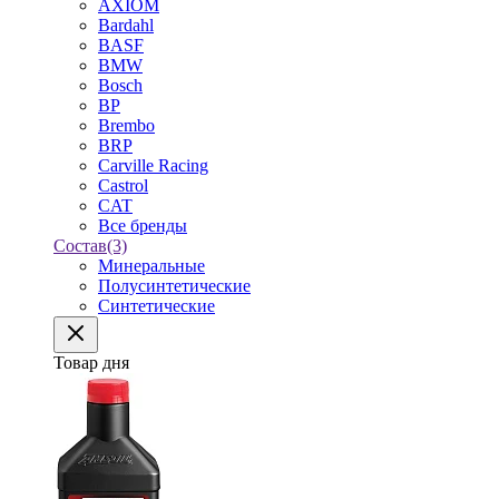
AXIOM
Bardahl
BASF
BMW
Bosch
BP
Brembo
BRP
Carville Racing
Castrol
CAT
Все бренды
Состав
(3)
Минеральные
Полусинтетические
Синтетические
Товар дня