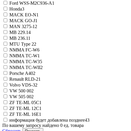
Ford WSS-M2C936-A
1
Honda
3
MACK EO-N
1
MACK GO-J
1
MAN 3275-1
2
MB 229.1
4
MB 236.1
1
MTU Type 2
2
NMMA FC-W
6
NMMA TC-W
1
NMMA TC-W3
5
NMMA TC-WII
2
Porsche A40
2
Renault RLD-2
1
Volvo VDS-3
2
VW 500 00
2
VW 505 00
2
ZF TE-ML 05C
1
ZF TE-ML 12C
1
ZF TE-ML 16E
1
информация будет добавлена позднее
43
По вашему запросу найдено
0
ед. товара
Сбросить