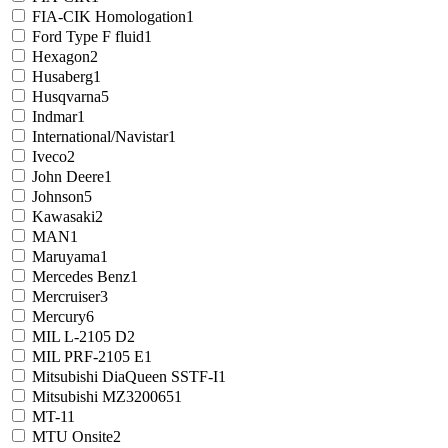
FIA-CIK Homologation
1
Ford Type F fluid
1
Hexagon
2
Husaberg
1
Husqvarna
5
Indmar
1
International/Navistar
1
Iveco
2
John Deere
1
Johnson
5
Kawasaki
2
MAN
1
Maruyama
1
Mercedes Benz
1
Mercruiser
3
Mercury
6
MIL L-2105 D
2
MIL PRF-2105 E
1
Mitsubishi DiaQueen SSTF-I
1
Mitsubishi MZ320065
1
MT-1
1
MTU Onsite
2