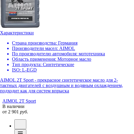
Характеристики
Страна производства:
Германия
Производители масел:
AIMOL
По производителю автомобиля:
мототехника
Область применения:
Моторное масло
Тип продукта:
Синтетические
ISO:
L-EGD
AIMOL 2T Sport - прекрасное синтетическое масло для 2-
тактных двигателей с воздушным и водяным охлаждением,
подходит как для систем впрыска
AIMOL 2T Sport
В наличии
от 2 901
руб.