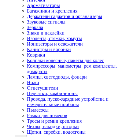
Ароматизаторы
Багажники и крепления
Держатели гаджетов и органайзеры
Звуковые сигналы
Зеркала
Знаки и наклейки
Изолента, стяжки, хомуты
Ионизаторы и освежители
Канистры и воронки
Коврики
Колпаки колесные, пакеты для колес
Компрессоры, манометры, рем комплекты,
домкраты
Лампы, светодиоды, фонари
Ножи
Огнетушители
Перчатки, комбинезоны
Провода, пуско-зарядные устройства и
измерительные приборы
Пылесосы
Рамки для номеров
Тросы и ремни крепления
Чехлы, накидки, шторки
Щетки, скребки, водосгоны