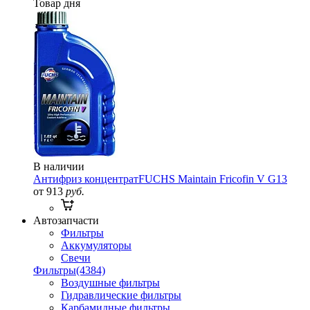
Товар дня
В наличии
Антифриз концентрат
FUCHS Maintain Fricofin V G13
от 913
руб.
Автозапчасти
Фильтры
Аккумуляторы
Свечи
Фильтры
(4384)
Воздушные фильтры
Гидравлические фильтры
Карбамидные фильтры