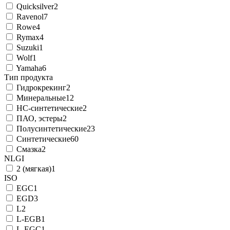
Quicksilver
2
Ravenol
7
Rowe
4
Rymax
4
Suzuki
1
Wolf
1
Yamaha
6
Тип продукта
Гидрокрекинг
2
Минеральные
12
НС-синтетические
2
ПАО, эстеры
2
Полусинтетические
23
Синтетические
60
Смазка
2
NLGI
2 (мягкая)
1
ISO
EGC
1
EGD
3
L
2
L-EGB
1
L-EGC
1