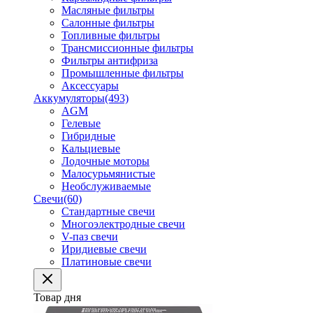
Масляные фильтры
Салонные фильтры
Топливные фильтры
Трансмиссионные фильтры
Фильтры антифриза
Промышленные фильтры
Аксессуары
Аккумуляторы
(493)
AGM
Гелевые
Гибридные
Кальциевые
Лодочные моторы
Малосурьмянистые
Необслуживаемые
Свечи
(60)
Стандартные свечи
Многоэлектродные свечи
V-паз свечи
Иридиевые свечи
Платиновые свечи
Товар дня