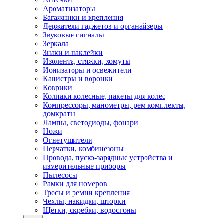
Ароматизаторы
Багажники и крепления
Держатели гаджетов и органайзеры
Звуковые сигналы
Зеркала
Знаки и наклейки
Изолента, стяжки, хомуты
Ионизаторы и освежители
Канистры и воронки
Коврики
Колпаки колесные, пакеты для колес
Компрессоры, манометры, рем комплекты,
домкраты
Лампы, светодиоды, фонари
Ножи
Огнетушители
Перчатки, комбинезоны
Провода, пуско-зарядные устройства и
измерительные приборы
Пылесосы
Рамки для номеров
Тросы и ремни крепления
Чехлы, накидки, шторки
Щетки, скребки, водосгоны