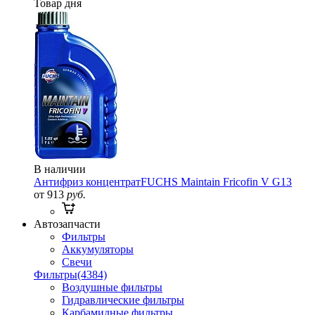
Товар дня
В наличии
Антифриз концентрат
FUCHS Maintain Fricofin V G13
от 913
руб.
Автозапчасти
Фильтры
Аккумуляторы
Свечи
Фильтры
(4384)
Воздушные фильтры
Гидравлические фильтры
Карбамидные фильтры