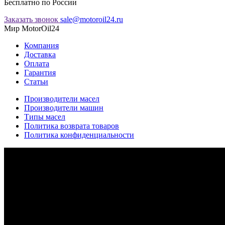
Бесплатно по России
Заказать звонок
sale@motoroil24.ru
Мир MotorOil24
Компания
Доставка
Оплата
Гарантия
Статьи
Производители масел
Производители машин
Типы масел
Политика возврата товаров
Политика конфиденциальности