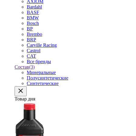
AXIOM
Bardahl
BASF
BMW
Bosch
BP
Brembo
BRP
Carville Racing
Castrol
CAT
Все бренды
Состав
(3)
Минеральные
Полусинтетические
Синтетические
Товар дня