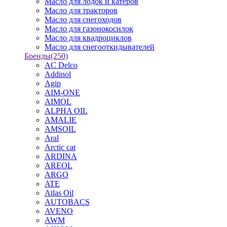
Масло для лодок и катеров
Масло для тракторов
Масло для снегоходов
Масло для газонокосилок
Масло для квадроциклов
Масло для снегооткидывателей
Бренды
(250)
AC Delco
Addinol
Agip
AIM-ONE
AIMOL
ALPHA OIL
AMALIE
AMSOIL
Aral
Arctic cat
ARDINA
AREOL
ARGO
ATE
Atlas Oil
AUTOBACS
AVENO
AWM