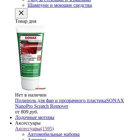
Шампуни и моющие средства
Товар дня
Нет в наличии
Полироль для фар и прозрачного пластика
SONAX
NanoPro Scratch Remover
от 809
руб.
Лодочные моторы
Аксессуары
Аксессуары
(1595)
Автомобильные наборы
Аптечки