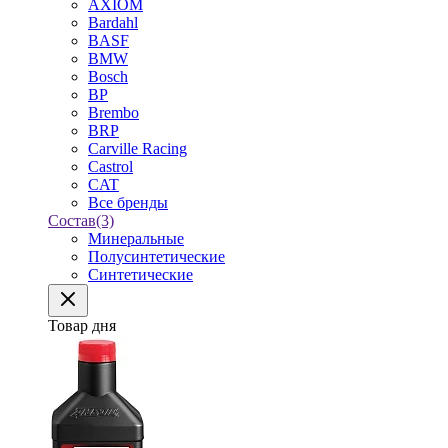
AXIOM
Bardahl
BASF
BMW
Bosch
BP
Brembo
BRP
Carville Racing
Castrol
CAT
Все бренды
Состав
(3)
Минеральные
Полусинтетические
Синтетические
Товар дня