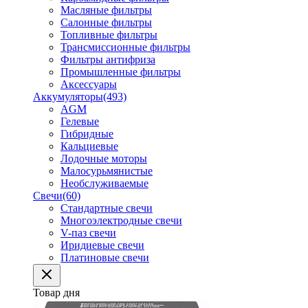
Масляные фильтры
Салонные фильтры
Топливные фильтры
Трансмиссионные фильтры
Фильтры антифриза
Промышленные фильтры
Аксессуары
Аккумуляторы
(493)
AGM
Гелевые
Гибридные
Кальциевые
Лодочные моторы
Малосурьмянистые
Необслуживаемые
Свечи
(60)
Стандартные свечи
Многоэлектродные свечи
V-паз свечи
Иридиевые свечи
Платиновые свечи
Товар дня