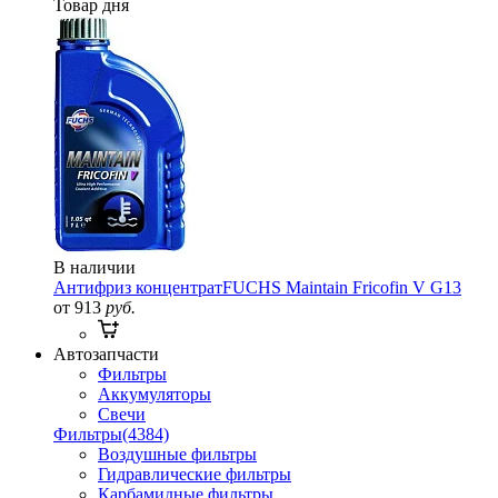
Товар дня
В наличии
Антифриз концентрат
FUCHS Maintain Fricofin V G13
от 913
руб.
Автозапчасти
Фильтры
Аккумуляторы
Свечи
Фильтры
(4384)
Воздушные фильтры
Гидравлические фильтры
Карбамидные фильтры