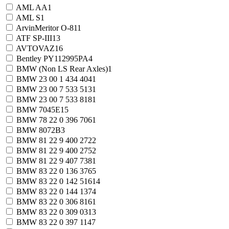
AML AA
1
AML S
1
ArvinMeritor O-81
1
ATF SP-III
13
AVTOVAZ
16
Bentley PY112995PA
4
BMW (Non LS Rear Axles)
1
BMW 23 00 1 434 404
1
BMW 23 00 7 533 513
1
BMW 23 00 7 533 818
1
BMW 7045E
15
BMW 78 22 0 396 706
1
BMW 8072B
3
BMW 81 22 9 400 272
2
BMW 81 22 9 400 275
2
BMW 81 22 9 407 738
1
BMW 83 22 0 136 376
5
BMW 83 22 0 142 516
14
BMW 83 22 0 144 137
4
BMW 83 22 0 306 816
1
BMW 83 22 0 309 031
3
BMW 83 22 0 397 114
7