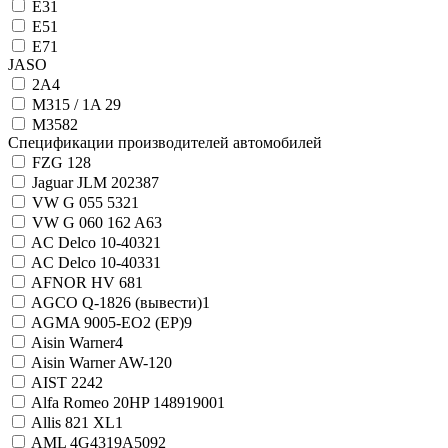
E3
1
E5
1
E7
1
JASO
2А
4
M315 / 1A
29
M358
2
Спецификации производителей автомобилей
FZG 12
8
Jaguar JLM 20238
7
VW G 055 532
1
VW G 060 162 A6
3
AC Delco 10-4032
1
AC Delco 10-4033
1
AFNOR HV 68
1
AGCO Q-1826 (вывести)
1
AGMA 9005-EO2 (EP)
9
Aisin Warner
4
Aisin Warner AW-1
20
AIST 224
2
Alfa Romeo 20HP 14891900
1
Allis 821 XL
1
AML 4G4319A509
2