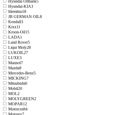
Hyundai Oilbank
5
Hyundai-KIA
3
Idemitsu
18
JB GERMAN OIL
8
Kendall
3
Kixx
11
Kroon-Oil
15
LADA
1
Land Rover
5
Liqui Moly
28
LUKOIL
27
LUXE
3
Mannol
7
Mazda
8
Mercedes-Benz
5
MICKING
7
Mitsubishi
6
Mobil
20
MOL
2
MOLYGREEN
2
MOPAR
12
Motorcraft
4
Motorex
7