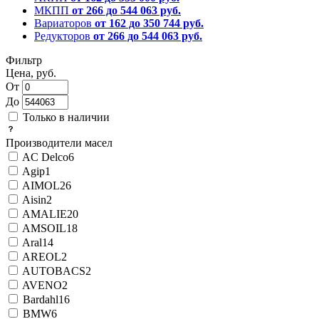
МКПП
от 266 до 544 063 руб.
Вариаторов
от 162 до 350 744 руб.
Редукторов
от 266 до 544 063 руб.
Фильтр
Цена, руб.
От
До
Только в наличии
Производители масел
AC Delco
6
Agip
1
AIMOL
26
Aisin
2
AMALIE
20
AMSOIL
18
Aral
14
AREOL
2
AUTOBACS
2
AVENO
2
Bardahl
16
BMW
6