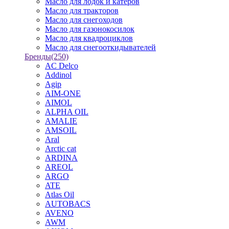
Масло для лодок и катеров
Масло для тракторов
Масло для снегоходов
Масло для газонокосилок
Масло для квадроциклов
Масло для снегооткидывателей
Бренды
(250)
AC Delco
Addinol
Agip
AIM-ONE
AIMOL
ALPHA OIL
AMALIE
AMSOIL
Aral
Arctic cat
ARDINA
AREOL
ARGO
ATE
Atlas Oil
AUTOBACS
AVENO
AWM