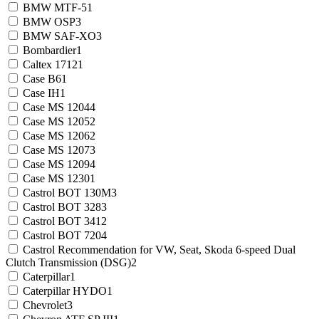
BMW MTF-5
1
BMW OSP
3
BMW SAF-XO
3
Bombardier
1
Caltex 1712
1
Case B6
1
Case IH
1
Case MS 1204
4
Case MS 1205
2
Case MS 1206
2
Case MS 1207
3
Case MS 1209
4
Case MS 1230
1
Castrol BOT 130M
3
Castrol BOT 328
3
Castrol BOT 341
2
Castrol BOT 720
4
Castrol Recommendation for VW, Seat, Skoda 6-speed Dual
Clutch Transmission (DSG)
2
Caterpillar
1
Caterpillar HYDO
1
Chevrolet
3