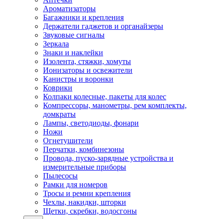
Ароматизаторы
Багажники и крепления
Держатели гаджетов и органайзеры
Звуковые сигналы
Зеркала
Знаки и наклейки
Изолента, стяжки, хомуты
Ионизаторы и освежители
Канистры и воронки
Коврики
Колпаки колесные, пакеты для колес
Компрессоры, манометры, рем комплекты,
домкраты
Лампы, светодиоды, фонари
Ножи
Огнетушители
Перчатки, комбинезоны
Провода, пуско-зарядные устройства и
измерительные приборы
Пылесосы
Рамки для номеров
Тросы и ремни крепления
Чехлы, накидки, шторки
Щетки, скребки, водосгоны