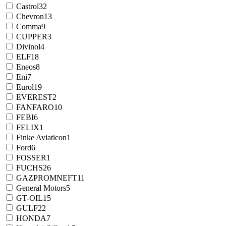
Castrol
32
Chevron
13
Comma
9
CUPPER
3
Divinol
4
ELF
18
Eneos
8
Eni
7
Eurol
19
EVEREST
2
FANFARO
10
FEBI
6
FELIX
1
Finke Aviaticon
1
Ford
6
FOSSER
1
FUCHS
26
GAZPROMNEFT
11
General Motors
5
GT-OIL
15
GULF
22
HONDA
7