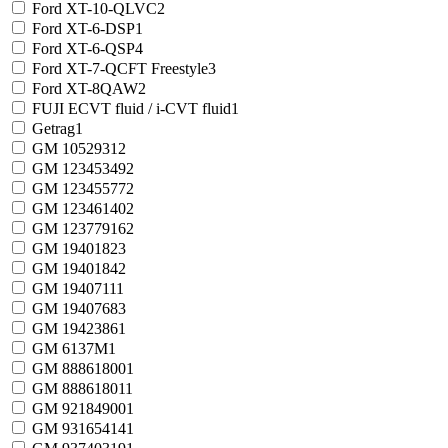
Ford XT-10-QLVC
2
Ford XT-6-DSP
1
Ford XT-6-QSP
4
Ford XT-7-QCFT Freestyle
3
Ford XT-8QAW
2
FUJI ECVT fluid / i-CVT fluid
1
Getrag
1
GM 1052931
2
GM 12345349
2
GM 12345577
2
GM 12346140
2
GM 12377916
2
GM 1940182
3
GM 1940184
2
GM 1940711
1
GM 1940768
3
GM 1942386
1
GM 6137M
1
GM 88861800
1
GM 88861801
1
GM 92184900
1
GM 93165414
1