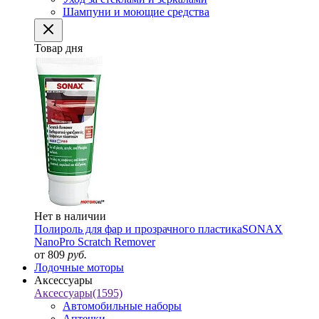
Шампуни и моющие средства
Товар дня
Нет в наличии
Полироль для фар и прозрачного пластика
SONAX
NanoPro Scratch Remover
от 809
руб.
Лодочные моторы
Аксессуары
Аксессуары
(1595)
Автомобильные наборы
Аптечки