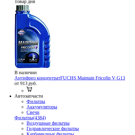
Товар дня
В наличии
Антифриз концентрат
FUCHS Maintain Fricofin V G13
от 913
руб.
Автозапчасти
Фильтры
Аккумуляторы
Свечи
Фильтры
(4384)
Воздушные фильтры
Гидравлические фильтры
Карбамидные фильтры