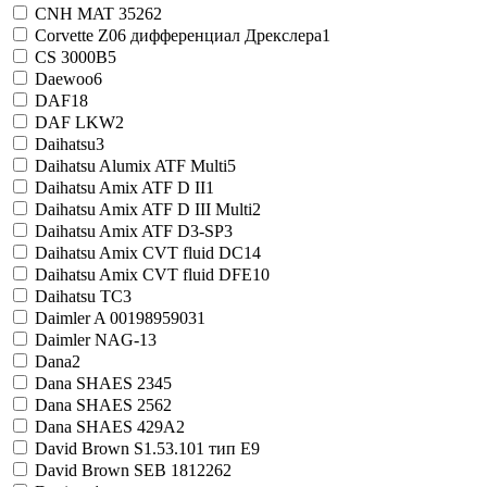
CNH MAT 3526
2
Corvette Z06 дифференциал Дрекслера
1
CS 3000B
5
Daewoo
6
DAF
18
DAF LKW
2
Daihatsu
3
Daihatsu Alumix ATF Multi
5
Daihatsu Amix ATF D II
1
Daihatsu Amix ATF D III Multi
2
Daihatsu Amix ATF D3-SP
3
Daihatsu Amix CVT fluid DC
14
Daihatsu Amix CVT fluid DFE
10
Daihatsu TC
3
Daimler A 0019895903
1
Daimler NAG-1
3
Dana
2
Dana SHAES 234
5
Dana SHAES 256
2
Dana SHAES 429A
2
David Brown S1.53.101 тип E
9
David Brown SEB 181226
2