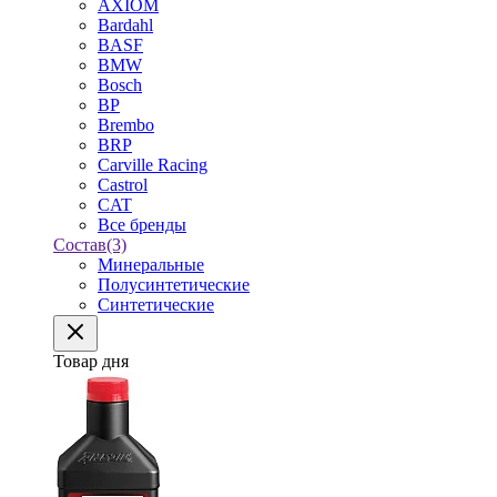
AXIOM
Bardahl
BASF
BMW
Bosch
BP
Brembo
BRP
Carville Racing
Castrol
CAT
Все бренды
Состав
(3)
Минеральные
Полусинтетические
Синтетические
Товар дня