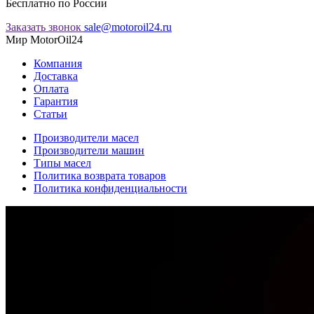
Бесплатно по России
Заказать звонок
sale@motoroil24.ru
Мир MotorOil24
Компания
Доставка
Оплата
Гарантия
Статьи
Производители масел
Производители машин
Типы масел
Политика возврата товаров
Политика конфиденциальности