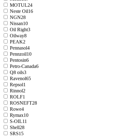
MOTUL
24
Neste Oil
16
NGN
28
Nissan
10
Oil Right
3
Oilway
8
PEAK
2
Pennasol
4
Pennzoil
10
Pentosin
6
Petro-Canada
6
Q8 oils
3
Ravenol
65
Repsol
1
Rinnol
2
ROLF
1
ROSNEFT
28
Rowe
4
Rymax
10
S-OIL
11
Shell
28
SRS
15