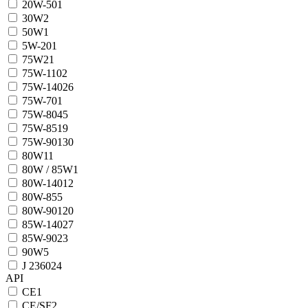
20W-50
1
30W
2
50W
1
5W-20
1
75W
21
75W-110
2
75W-140
26
75W-70
1
75W-80
45
75W-85
19
75W-90
130
80W
11
80W / 85W
1
80W-140
12
80W-85
5
80W-90
120
85W-140
27
85W-90
23
90W
5
J 2360
24
API
CE
1
CE/SF
2