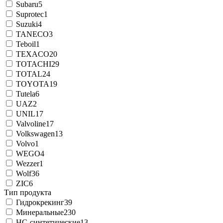
Subaru
5
Suprotec
1
Suzuki
4
TANECO
3
Teboil
1
TEXACO
20
TOTACHI
29
TOTAL
24
TOYOTA
19
Tutela
6
UAZ
2
UNIL
17
Valvoline
17
Volkswagen
13
Volvo
1
WEGO
4
Wezzer
1
Wolf
36
ZIC
6
Тип продукта
Гидрокрекинг
39
Минеральные
230
НС-синтетические
13