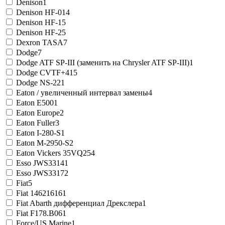
Denison
1
Denison HF-0
14
Denison HF-1
5
Denison HF-2
5
Dexron TASA
7
Dodge
7
Dodge ATF SP-III (заменить на Chrysler ATF SP-III)
1
Dodge CVTF+4
15
Dodge NS-2
21
Eaton / увеличенный интервал замены
4
Eaton E500
1
Eaton Europe
2
Eaton Fuller
3
Eaton I-280-S
1
Eaton M-2950-S
2
Eaton Vickers 35VQ25
4
Esso JWS3314
1
Esso JWS3317
2
Fiat
5
Fiat 14621616
1
Fiat Abarth дифференциал Дрекслера
1
Fiat F178.B06
1
Force/US Marine
1