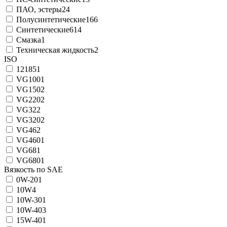
ПАО, эстеры
24
Полусинтетические
166
Синтетические
614
Смазка
1
Техническая жидкость
2
ISO
12185
1
VG100
1
VG150
2
VG220
2
VG32
2
VG320
2
VG46
2
VG460
1
VG68
1
VG680
1
Вязкость по SAE
0W-20
1
10W
4
10W-30
1
10W-40
3
15W-40
1