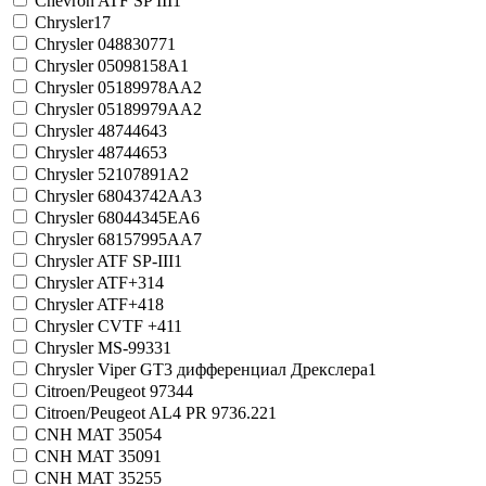
Chevron ATF SP III
1
Chrysler
17
Chrysler 04883077
1
Chrysler 05098158A
1
Chrysler 05189978AA
2
Chrysler 05189979AA
2
Chrysler 4874464
3
Chrysler 4874465
3
Chrysler 52107891A
2
Chrysler 68043742AA
3
Chrysler 68044345EA
6
Chrysler 68157995AA
7
Chrysler ATF SP-III
1
Chrysler ATF+3
14
Chrysler ATF+4
18
Chrysler CVTF +4
11
Chrysler MS-9933
1
Chrysler Viper GT3 дифференциал Дрекслера
1
Citroen/Peugeot 9734
4
Citroen/Peugeot AL4 PR 9736.22
1
CNH MAT 3505
4
CNH MAT 3509
1
CNH MAT 3525
5