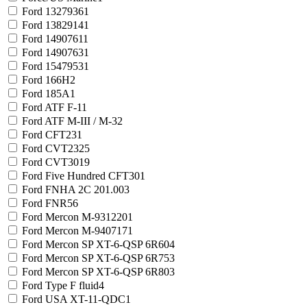
Ford 1327936
1
Ford 1382914
1
Ford 1490761
1
Ford 1490763
1
Ford 1547953
1
Ford 166H
2
Ford 185A
1
Ford ATF F-1
1
Ford ATF M-III / M-3
2
Ford CFT23
1
Ford CVT23
25
Ford CVT30
19
Ford Five Hundred CFT30
1
Ford FNHA 2C 201.00
3
Ford FNR5
6
Ford Mercon M-931220
1
Ford Mercon M-940717
1
Ford Mercon SP XT-6-QSP 6R60
4
Ford Mercon SP XT-6-QSP 6R75
3
Ford Mercon SP XT-6-QSP 6R80
3
Ford Type F fluid
4
Ford USA XT-11-QDC
1