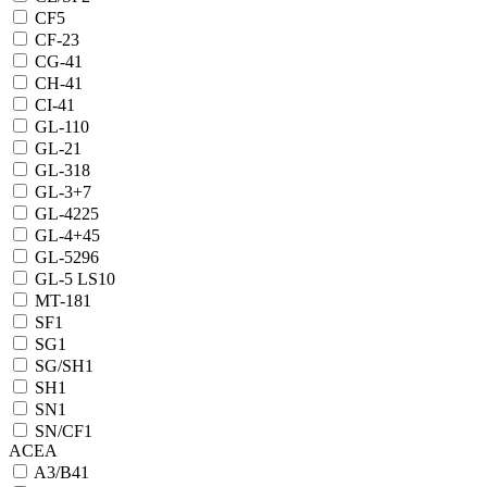
CF
5
CF-2
3
CG-4
1
CH-4
1
CI-4
1
GL-1
10
GL-2
1
GL-3
18
GL-3+
7
GL-4
225
GL-4+
45
GL-5
296
GL-5 LS
10
MT-1
81
SF
1
SG
1
SG/SH
1
SH
1
SN
1
SN/CF
1
ACEA
A3/B4
1