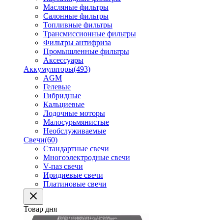
Масляные фильтры
Салонные фильтры
Топливные фильтры
Трансмиссионные фильтры
Фильтры антифриза
Промышленные фильтры
Аксессуары
Аккумуляторы
(493)
AGM
Гелевые
Гибридные
Кальциевые
Лодочные моторы
Малосурьмянистые
Необслуживаемые
Свечи
(60)
Стандартные свечи
Многоэлектродные свечи
V-паз свечи
Иридиевые свечи
Платиновые свечи
Товар дня