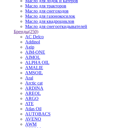
Масло для лодок и катеров
Масло для тракторов
Масло для снегоходов
Масло для газонокосилок
Масло для квадроциклов
Масло для снегооткидывателей
Бренды
(250)
AC Delco
Addinol
Agip
AIM-ONE
AIMOL
ALPHA OIL
AMALIE
AMSOIL
Aral
Arctic cat
ARDINA
AREOL
ARGO
ATE
Atlas Oil
AUTOBACS
AVENO
AWM