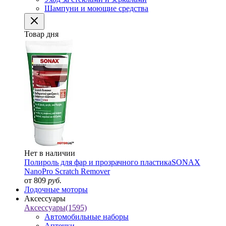
Шампуни и моющие средства
Товар дня
Нет в наличии
Полироль для фар и прозрачного пластика
SONAX
NanoPro Scratch Remover
от 809
руб.
Лодочные моторы
Аксессуары
Аксессуары
(1595)
Автомобильные наборы
Аптечки