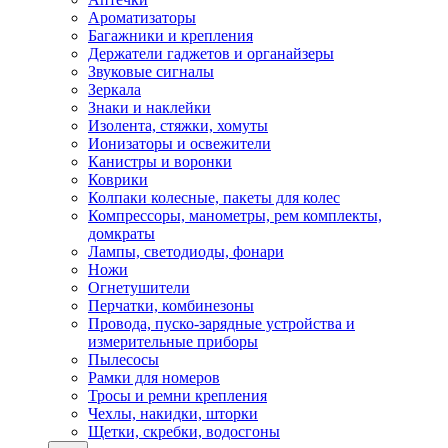
Ароматизаторы
Багажники и крепления
Держатели гаджетов и органайзеры
Звуковые сигналы
Зеркала
Знаки и наклейки
Изолента, стяжки, хомуты
Ионизаторы и освежители
Канистры и воронки
Коврики
Колпаки колесные, пакеты для колес
Компрессоры, манометры, рем комплекты,
домкраты
Лампы, светодиоды, фонари
Ножи
Огнетушители
Перчатки, комбинезоны
Провода, пуско-зарядные устройства и
измерительные приборы
Пылесосы
Рамки для номеров
Тросы и ремни крепления
Чехлы, накидки, шторки
Щетки, скребки, водосгоны