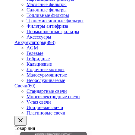
Масляные фильтры
Салонные фильтры
Топливные фильтры
Трансмиссионные фильтры
Фильтры антифриза
Промышленные фильтры
Аксессуары
Аккумуляторы
(493)
AGM
Гелевые
Гибридные
Кальциевые
Лодочные моторы
Малосурьмянистые
Необслуживаемые
Свечи
(60)
Стандартные свечи
Многоэлектродные свечи
V-паз свечи
Иридиевые свечи
Платиновые свечи
Товар дня