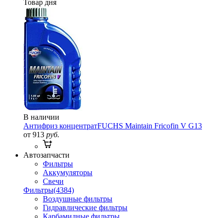
Товар дня
В наличии
Антифриз концентрат
FUCHS Maintain Fricofin V G13
от 913
руб.
Автозапчасти
Фильтры
Аккумуляторы
Свечи
Фильтры
(4384)
Воздушные фильтры
Гидравлические фильтры
Карбамидные фильтры