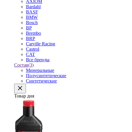
AXIOM
Bardahl
BASF
BMW
Bosch
BP
Brembo
BRP
Carville Racing
Castrol
CAT
Все бренды
Состав
(3)
Минеральные
Полусинтетические
Синтетические
Товар дня