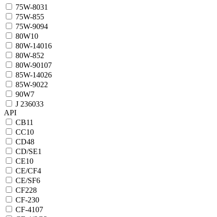
75W-80
31
75W-85
5
75W-90
94
80W
10
80W-140
16
80W-85
2
80W-90
107
85W-140
26
85W-90
22
90W
7
J 2360
33
API
CB
11
CC
10
CD
48
CD/SE
1
CE
10
CE/CF
4
CE/SF
6
CF
228
CF-2
30
CF-4
107