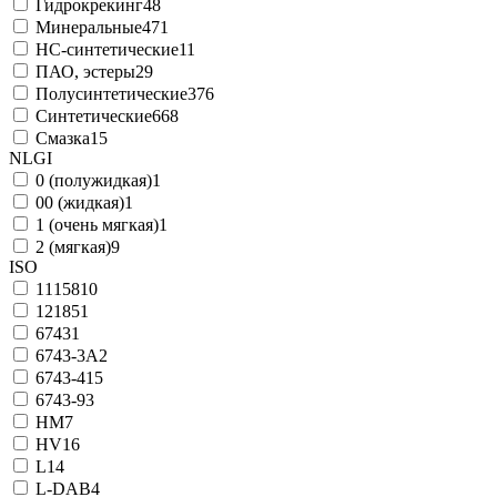
Гидрокрекинг
48
Минеральные
471
НС-синтетические
11
ПАО, эстеры
29
Полусинтетические
376
Синтетические
668
Смазка
15
NLGI
0 (полужидкая)
1
00 (жидкая)
1
1 (очень мягкая)
1
2 (мягкая)
9
ISO
11158
10
12185
1
6743
1
6743-3A
2
6743-4
15
6743-9
3
HM
7
HV
16
L
14
L-DAB
4