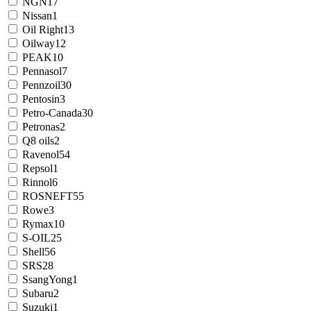
NGN
17
Nissan
1
Oil Right
13
Oilway
12
PEAK
10
Pennasol
7
Pennzoil
30
Pentosin
3
Petro-Canada
30
Petronas
2
Q8 oils
2
Ravenol
54
Repsol
1
Rinnol
6
ROSNEFT
55
Rowe
3
Rymax
10
S-OIL
25
Shell
56
SRS
28
SsangYong
1
Subaru
2
Suzuki
1