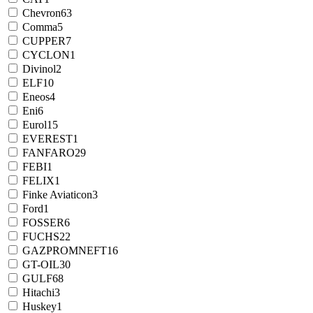
Chevron
63
Comma
5
CUPPER
7
CYCLON
1
Divinol
2
ELF
10
Eneos
4
Eni
6
Eurol
15
EVEREST
1
FANFARO
29
FEBI
1
FELIX
1
Finke Aviaticon
3
Ford
1
FOSSER
6
FUCHS
22
GAZPROMNEFT
16
GT-OIL
30
GULF
68
Hitachi
3
Huskey
1