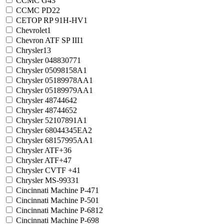
CCMC G4
3
CCMC PD2
2
CETOP RP 91H-HV
1
Chevrolet
1
Chevron ATF SP III
1
Chrysler
13
Chrysler 04883077
1
Chrysler 05098158A
1
Chrysler 05189978AA
1
Chrysler 05189979AA
1
Chrysler 4874464
2
Chrysler 4874465
2
Chrysler 52107891A
1
Chrysler 68044345EA
2
Chrysler 68157995AA
1
Chrysler ATF+3
6
Chrysler ATF+4
7
Chrysler CVTF +4
1
Chrysler MS-9933
1
Cinсinnati Machine P-47
1
Cinсinnati Machine P-50
1
Cinсinnati Machine P-68
12
Cinсinnati Machine P-69
8