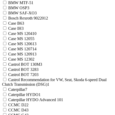
BMW MTF-5
1
BMW OSP
3
BMW SAF-XO
3
Bosch Rexroth 90220
12
Case B6
3
Case IH
3
Case MS 1204
10
Case MS 1205
5
Case MS 1206
13
Case MS 1207
14
Case MS 1209
13
Case MS 1230
2
Castrol BOT 130M
3
Castrol BOT 328
3
Castrol BOT 720
3
Castrol Recommendation for VW, Seat, Skoda 6-speed Dual
Clutch Transmission (DSG)
1
Caterpillar
7
Caterpillar HYDO
1
Caterpillar HYDO Advanced 10
1
CCMC D2
2
CCMC D4
3