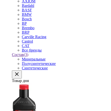
AXIOM
Bardahl
BASF
BMW
Bosch
BP
Brembo
BRP
Carville Racing
Castrol
CAT
Все бренды
Состав
(3)
Минеральные
Полусинтетические
Синтетические
Товар дня