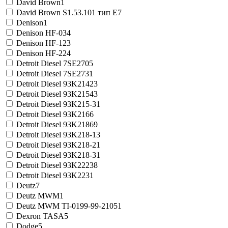
David Brown
1
David Brown S1.53.101 тип E
7
Denison
1
Denison HF-0
34
Denison HF-1
23
Denison HF-2
24
Detroit Diesel 7SE270
5
Detroit Diesel 7SE273
1
Detroit Diesel 93K214
23
Detroit Diesel 93K215
43
Detroit Diesel 93K215-3
1
Detroit Diesel 93K216
6
Detroit Diesel 93K218
69
Detroit Diesel 93K218-1
3
Detroit Diesel 93K218-2
1
Detroit Diesel 93K218-3
1
Detroit Diesel 93K222
38
Detroit Diesel 93K223
1
Deutz
7
Deutz MWM
1
Deutz MWM TI-0199-99-2105
1
Dexron TASA
5
Dodge
5