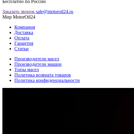
Бесплатно по России
Заказать звонок
sale@motoroil24.ru
Мир MotorOil24
Компания
Доставка
Оплата
Гарантия
Статьи
Производители масел
Производители машин
Типы масел
Политика возврата товаров
Политика конфиденциальности