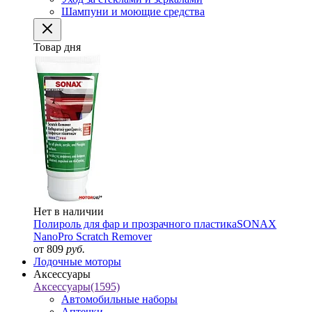
Шампуни и моющие средства
Товар дня
Нет в наличии
Полироль для фар и прозрачного пластика
SONAX
NanoPro Scratch Remover
от 809
руб.
Лодочные моторы
Аксессуары
Аксессуары
(1595)
Автомобильные наборы
Аптечки