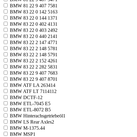
BMW 81 22 9 407 758
1
BMW 83 22 0 142 516
3
BMW 83 22 0 144 137
1
BMW 83 22 0 402 413
1
BMW 83 22 0 403 249
2
BMW 83 22 0 440 214
1
BMW 83 22 2 147 477
1
BMW 83 22 2 148 578
1
BMW 83 22 2 148 579
1
BMW 83 22 2 152 426
1
BMW 83 22 2 282 583
1
BMW 83 22 9 407 768
3
BMW 83 22 9 407 870
1
BMW ATF LA 2634
14
BMW ATF LT 71141
12
BMW DCTF-1
2
BMW ETL-7045 E
5
BMW ETL-8072 B
5
BMW Hinterachsgetriebeöl
1
BMW LS Rear Axles
2
BMW M-1375.4
4
BMW MSP
1