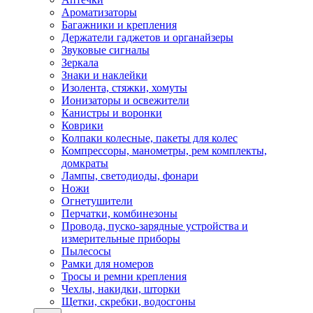
Ароматизаторы
Багажники и крепления
Держатели гаджетов и органайзеры
Звуковые сигналы
Зеркала
Знаки и наклейки
Изолента, стяжки, хомуты
Ионизаторы и освежители
Канистры и воронки
Коврики
Колпаки колесные, пакеты для колес
Компрессоры, манометры, рем комплекты,
домкраты
Лампы, светодиоды, фонари
Ножи
Огнетушители
Перчатки, комбинезоны
Провода, пуско-зарядные устройства и
измерительные приборы
Пылесосы
Рамки для номеров
Тросы и ремни крепления
Чехлы, накидки, шторки
Щетки, скребки, водосгоны