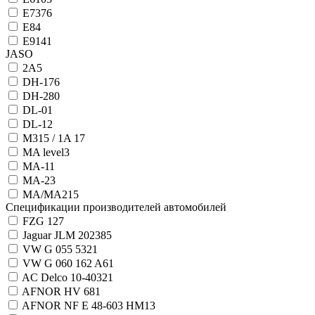
E7
376
E8
4
E9
141
JASO
2А
5
DH-1
76
DH-2
80
DL-0
1
DL-1
2
M315 / 1A
17
MA level
3
MA-1
1
MA-2
3
MA/MA2
15
Спецификации производителей автомобилей
FZG 12
7
Jaguar JLM 20238
5
VW G 055 532
1
VW G 060 162 A6
1
AC Delco 10-4032
1
AFNOR HV 68
1
AFNOR NF E 48-603 HM
13