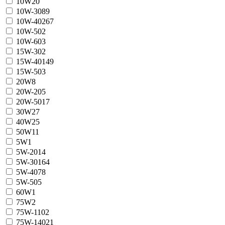
10W
20
10W-30
89
10W-40
267
10W-50
2
10W-60
3
15W-30
2
15W-40
149
15W-50
3
20W
8
20W-20
5
20W-50
17
30W
27
40W
25
50W
11
5W
1
5W-20
14
5W-30
164
5W-40
78
5W-50
5
60W
1
75W
2
75W-110
2
75W-140
21