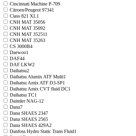
Cinсinnati Machine P-70
9
Citroen/Peugeot 9734
1
Class 821 XL
1
CNH MAT 3505
6
CNH MAT 3509
2
CNH MAT 3525
11
CNH MAT 3526
3
CS 3000B
4
Daewoo
1
DAF
44
DAF LKW
2
Daihatsu
2
Daihatsu Alumix ATF Multi
1
Daihatsu Amix ATF D3-SP
1
Daihatsu Amix CVT fluid DC
1
Daihatsu TC
1
Daimler NAG-1
2
Dana
7
Dana SHAES 234
7
Dana SHAES 256
5
Dana SHAES 429A
2
Danfoss Hydro Static Trans Fluid
1