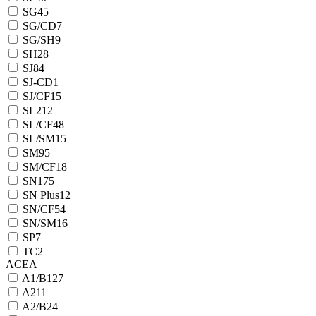
SG
45
SG/CD
7
SG/SH
9
SH
28
SJ
84
SJ-CD
1
SJ/CF
15
SL
212
SL/CF
48
SL/SM
15
SM
95
SM/CF
18
SN
175
SN Plus
12
SN/CF
54
SN/SM
16
SP
7
TC
2
ACEA
A1/B1
27
A2
11
A2/B2
4