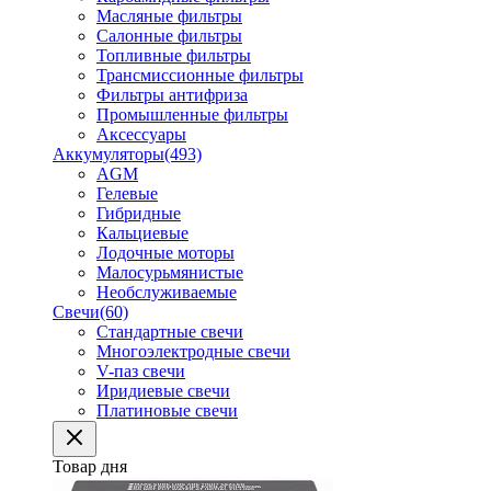
Масляные фильтры
Салонные фильтры
Топливные фильтры
Трансмиссионные фильтры
Фильтры антифриза
Промышленные фильтры
Аксессуары
Аккумуляторы
(493)
AGM
Гелевые
Гибридные
Кальциевые
Лодочные моторы
Малосурьмянистые
Необслуживаемые
Свечи
(60)
Стандартные свечи
Многоэлектродные свечи
V-паз свечи
Иридиевые свечи
Платиновые свечи
Товар дня