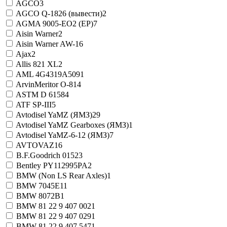
AGCO
3
AGCO Q-1826 (вывести)
2
AGMA 9005-EO2 (EP)
7
Aisin Warner
2
Aisin Warner AW-1
6
Ajax
2
Allis 821 XL
2
AML 4G4319A509
1
ArvinMeritor O-81
4
ASTM D 6158
4
ATF SP-III
5
Avtodisel YaMZ (ЯМЗ)
29
Avtodisel YaMZ Gearboxes (ЯМЗ)
1
Avtodisel YaMZ-6-12 (ЯМЗ)
7
AVTOVAZ
16
B.F.Goodrich 0152
3
Bentley PY112995PA
2
BMW (Non LS Rear Axles)
1
BMW 7045E
11
BMW 8072B
1
BMW 81 22 9 407 002
1
BMW 81 22 9 407 029
1
BMW 81 22 9 407 547
1