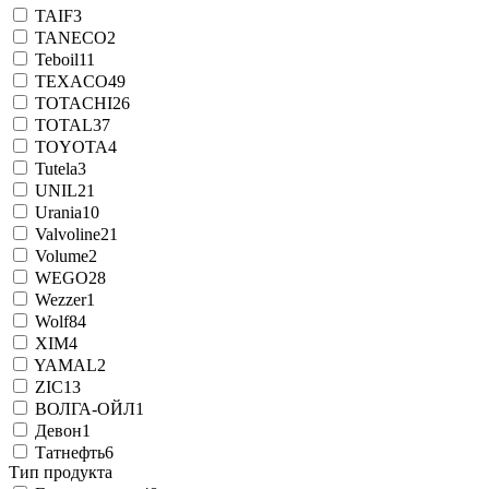
TAIF
3
TANECO
2
Teboil
11
TEXACO
49
TOTACHI
26
TOTAL
37
TOYOTA
4
Tutela
3
UNIL
21
Urania
10
Valvoline
21
Volume
2
WEGO
28
Wezzer
1
Wolf
84
XIM
4
YAMAL
2
ZIC
13
ВОЛГА-ОЙЛ
1
Девон
1
Татнефть
6
Тип продукта