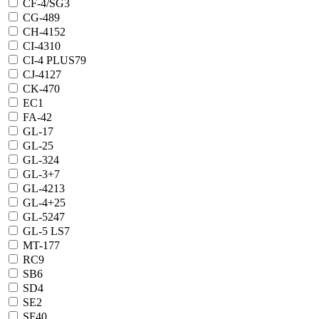
CF-4/SG
3
CG-4
89
CH-4
152
CI-4
310
CI-4 PLUS
79
CJ-4
127
CK-4
70
EC
1
FA-4
2
GL-1
7
GL-2
5
GL-3
24
GL-3+
7
GL-4
213
GL-4+
25
GL-5
247
GL-5 LS
7
MT-1
77
RC
9
SB
6
SD
4
SE
2
SF
40