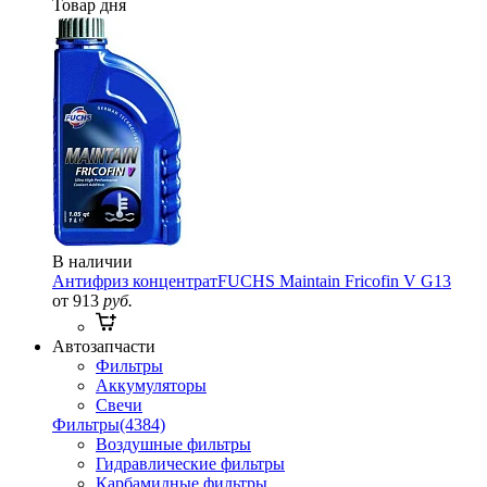
Товар дня
В наличии
Антифриз концентрат
FUCHS Maintain Fricofin V G13
от 913
руб.
Автозапчасти
Фильтры
Аккумуляторы
Свечи
Фильтры
(4384)
Воздушные фильтры
Гидравлические фильтры
Карбамидные фильтры