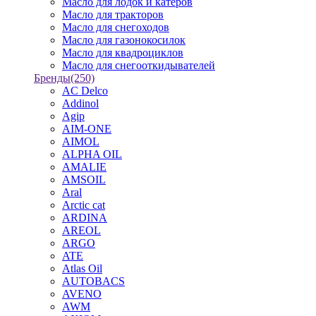
Масло для лодок и катеров
Масло для тракторов
Масло для снегоходов
Масло для газонокосилок
Масло для квадроциклов
Масло для снегооткидывателей
Бренды
(250)
AC Delco
Addinol
Agip
AIM-ONE
AIMOL
ALPHA OIL
AMALIE
AMSOIL
Aral
Arctic cat
ARDINA
AREOL
ARGO
ATE
Atlas Oil
AUTOBACS
AVENO
AWM