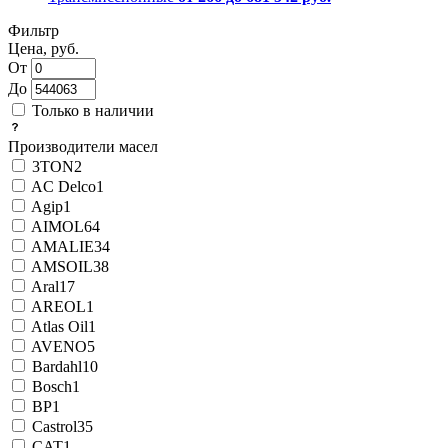
Фильтр
Цена, руб.
От
До
Только в наличии
Производители масел
3TON
2
AC Delco
1
Agip
1
AIMOL
64
AMALIE
34
AMSOIL
38
Aral
17
AREOL
1
Atlas Oil
1
AVENO
5
Bardahl
10
Bosch
1
BP
1
Castrol
35
CAT
1