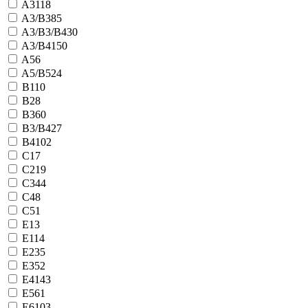
A3
118
A3/B3
85
A3/B3/B4
30
A3/B4
150
A5
6
A5/B5
24
B1
10
B2
8
B3
60
B3/B4
27
B4
102
C1
7
C2
19
C3
44
C4
8
C5
1
E1
3
E11
4
E2
35
E3
52
E4
143
E5
61
E6
103