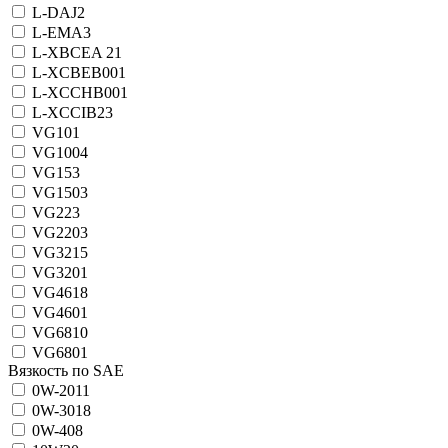
L-DAJ
2
L-EMA
3
L-XBCEA 2
1
L-XCBEB00
1
L-XCCHB00
1
L-XCCIB2
3
VG10
1
VG100
4
VG15
3
VG150
3
VG22
3
VG220
3
VG32
15
VG320
1
VG46
18
VG460
1
VG68
10
VG680
1
Вязкость по SAE
0W-20
11
0W-30
18
0W-40
8