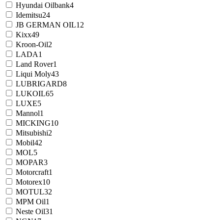
Hyundai Oilbank
4
Idemitsu
24
JB GERMAN OIL
12
Kixx
49
Kroon-Oil
2
LADA
1
Land Rover
1
Liqui Moly
43
LUBRIGARD
8
LUKOIL
65
LUXE
5
Mannol
1
MICKING
10
Mitsubishi
2
Mobil
42
MOL
5
MOPAR
3
Motorcraft
1
Motorex
10
MOTUL
32
MPM Oil
1
Neste Oil
31