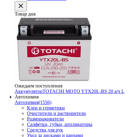
Товар дня
Ожидаем поступления
Аккумулятор
TOTACHI MOTO YTX20L-BS 20 а/ч L
Автохимия
Автохимия
(1556)
Клеи и герметики
Очистители и растворители
Размораживатели
Салфетки, губки, аппликаторы
Средства для рук
Уход за дисками и шинами