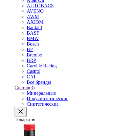
Atlas Oil
AUTOBACS
AVENO
AWM
AXIOM
Bardahl
BASF
BMW
Bosch
BP
Brembo
BRP
Carville Racing
Castrol
CAT
Все бренды
Состав
(3)
Минеральные
Полусинтетические
Синтетические
Товар дня