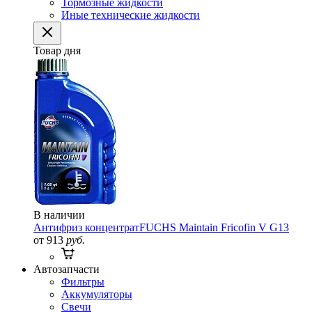
Тормозные жидкости
Иные технические жидкости
Товар дня
В наличии
Антифриз концентрат
FUCHS Maintain Fricofin V G13
от 913
руб.
Автозапчасти
Фильтры
Аккумуляторы
Свечи