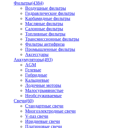
Фильтры
(4384)
Воздушные фильтры
Гидравлические фильтры
Карбамидные фильтры
Масляные фильтры
Салонные фильтры
Топливные фильтры
Трансмиссионные фильтры
Фильтры антифриза
Промышленные фильтры
Аксессуары
Аккумуляторы
(493)
AGM
Гелевые
Гибридные
Кальциевые
Лодочные моторы
Малосурьмянистые
Необслуживаемые
Свечи
(60)
Стандартные свечи
Многоэлектродные свечи
V-паз свечи
Иридиевые свечи
Платиновые свечи