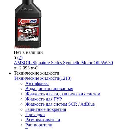
Нет в наличии
5
(7)
AMSOIL Signature Series Synthetic Motor Oil 5W-30
от 2 093
руб.
Технические жидкости
Технические жидкости
(1213)
Антифризы
Вода дистиллированная
Жидкость для гидравлических систем
Жидкость для ГУР
Жидкость для систем SCR / AdBlue
Защитные покрытия
Присадки
Размораживатели
Растворители