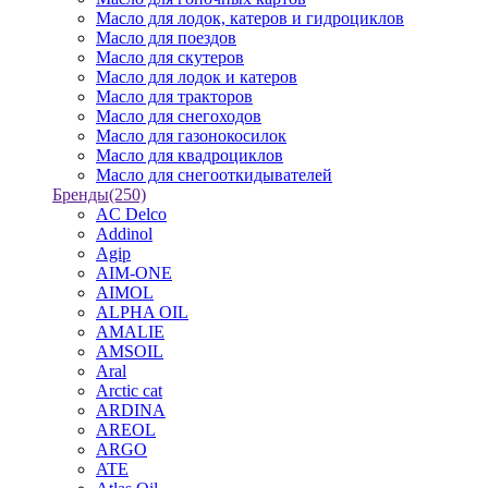
Масло для лодок, катеров и гидроциклов
Масло для поездов
Масло для скутеров
Масло для лодок и катеров
Масло для тракторов
Масло для снегоходов
Масло для газонокосилок
Масло для квадроциклов
Масло для снегооткидывателей
Бренды
(250)
AC Delco
Addinol
Agip
AIM-ONE
AIMOL
ALPHA OIL
AMALIE
AMSOIL
Aral
Arctic cat
ARDINA
AREOL
ARGO
ATE