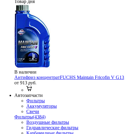
Товар дня
В наличии
Антифриз концентрат
FUCHS Maintain Fricofin V G13
от 913
руб.
Автозапчасти
Фильтры
Аккумуляторы
Свечи
Фильтры
(4384)
Воздушные фильтры
Гидравлические фильтры
Карбамидные фильтры