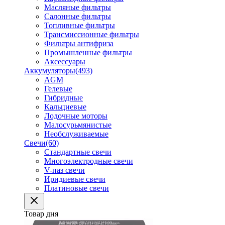
Масляные фильтры
Салонные фильтры
Топливные фильтры
Трансмиссионные фильтры
Фильтры антифриза
Промышленные фильтры
Аксессуары
Аккумуляторы
(493)
AGM
Гелевые
Гибридные
Кальциевые
Лодочные моторы
Малосурьмянистые
Необслуживаемые
Свечи
(60)
Стандартные свечи
Многоэлектродные свечи
V-паз свечи
Иридиевые свечи
Платиновые свечи
Товар дня