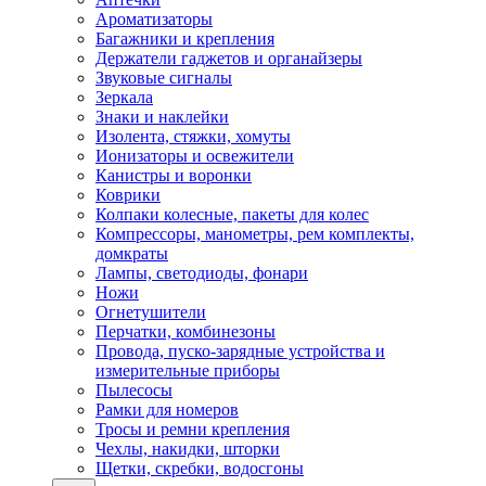
Ароматизаторы
Багажники и крепления
Держатели гаджетов и органайзеры
Звуковые сигналы
Зеркала
Знаки и наклейки
Изолента, стяжки, хомуты
Ионизаторы и освежители
Канистры и воронки
Коврики
Колпаки колесные, пакеты для колес
Компрессоры, манометры, рем комплекты,
домкраты
Лампы, светодиоды, фонари
Ножи
Огнетушители
Перчатки, комбинезоны
Провода, пуско-зарядные устройства и
измерительные приборы
Пылесосы
Рамки для номеров
Тросы и ремни крепления
Чехлы, накидки, шторки
Щетки, скребки, водосгоны