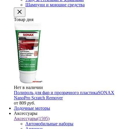
Шампуни и моющие средства
Товар дня
Нет в наличии
Полироль для фар и прозрачного пластика
SONAX
NanoPro Scratch Remover
от 809
руб.
Лодочные моторы
Аксессуары
Аксессуары
(1595)
Автомобильные наборы
Аптечки