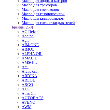
Масло для лодок и катеров
Масло для тракторов
Масло для снегоходов
Масло для газонокосилок
Масло для квадроциклов
Масло для снегооткидывателей
Бренды
(250)
AC Delco
Addinol
Agip
AIM-ONE
AIMOL
ALPHA OIL
AMALIE
AMSOIL
Aral
Arctic cat
ARDINA
AREOL
ARGO
ATE
Atlas Oil
AUTOBACS
AVENO
AWM