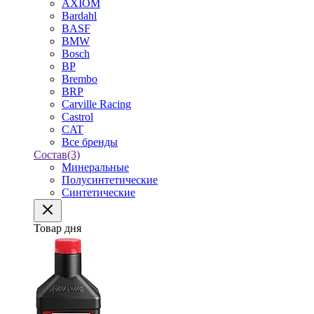
AXIOM
Bardahl
BASF
BMW
Bosch
BP
Brembo
BRP
Carville Racing
Castrol
CAT
Все бренды
Состав
(3)
Минеральные
Полусинтетические
Синтетические
Товар дня