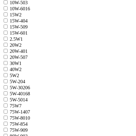
10W-50
3
10W-60
16
15W
2
15W-40
4
15W-50
9
15W-60
1
2.5W
1
20W
2
20W-40
1
20W-50
7
30W
1
40W
2
5W
2
5W-20
4
5W-30
206
5W-40
168
5W-50
14
75W
7
75W-140
7
75W-80
10
75W-85
4
75W-90
9