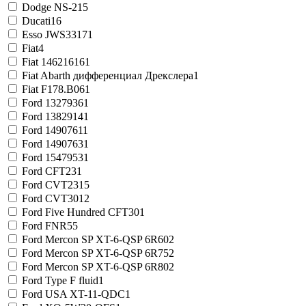
Dodge NS-2
15
Ducati
16
Esso JWS3317
1
Fiat
4
Fiat 14621616
1
Fiat Abarth дифференциал Дрекслера
1
Fiat F178.B06
1
Ford 1327936
1
Ford 1382914
1
Ford 1490761
1
Ford 1490763
1
Ford 1547953
1
Ford CFT23
1
Ford CVT23
15
Ford CVT30
12
Ford Five Hundred CFT30
1
Ford FNR5
5
Ford Mercon SP XT-6-QSP 6R60
2
Ford Mercon SP XT-6-QSP 6R75
2
Ford Mercon SP XT-6-QSP 6R80
2
Ford Type F fluid
1
Ford USA XT-11-QDC
1