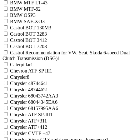
BMW MTF LT-4
3
BMW MTF-5
2
BMW OSP
3
BMW SAF-XO
3
Castrol BOT 130M
3
Castrol BOT 328
3
Castrol BOT 341
2
Castrol BOT 720
3
Castrol Recommendation for VW, Seat, Skoda 6-speed Dual
Clutch Transmission (DSG)
1
Caterpillar
1
Chevron ATF SP III
1
Chrysler
8
Chrysler 4874464
1
Chrysler 4874465
1
Chrysler 68043742AA
3
Chrysler 68044345EA
6
Chrysler 68157995AA
6
Chrysler ATF SP-III
1
Chrysler ATF+3
11
Chrysler ATF+4
12
Chrysler CVTF +4
7
Chrysler Viper GT3 дифференциал Дрекслера
1