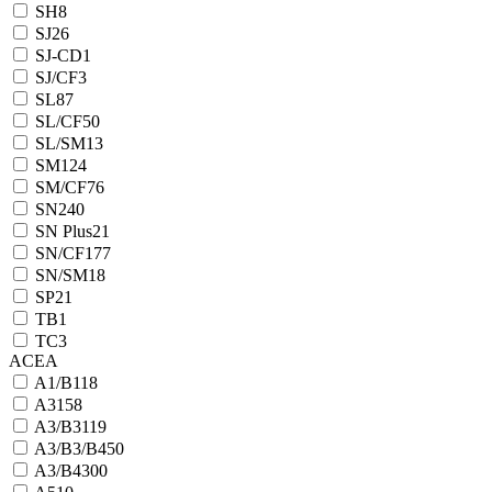
SH
8
SJ
26
SJ-CD
1
SJ/CF
3
SL
87
SL/CF
50
SL/SM
13
SM
124
SM/CF
76
SN
240
SN Plus
21
SN/CF
177
SN/SM
18
SP
21
TB
1
TC
3
ACEA
A1/B1
18
A3
158
A3/B3
119
A3/B3/B4
50
A3/B4
300