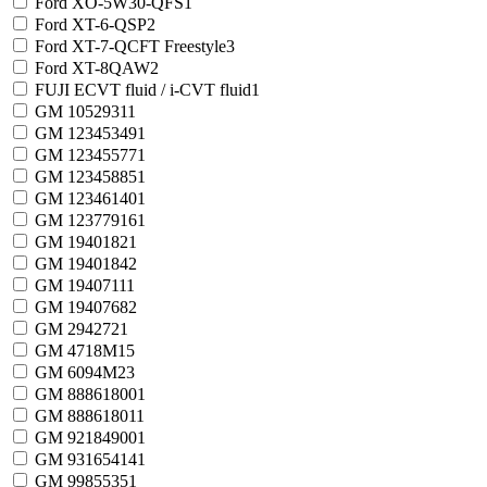
Ford XO-5W30-QFS
1
Ford XT-6-QSP
2
Ford XT-7-QCFT Freestyle
3
Ford XT-8QAW
2
FUJI ECVT fluid / i-CVT fluid
1
GM 1052931
1
GM 12345349
1
GM 12345577
1
GM 12345885
1
GM 12346140
1
GM 12377916
1
GM 1940182
1
GM 1940184
2
GM 1940711
1
GM 1940768
2
GM 294272
1
GM 4718M
15
GM 6094M
23
GM 88861800
1
GM 88861801
1
GM 92184900
1
GM 93165414
1
GM 9985535
1