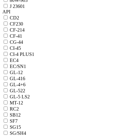
80W-90
3
J 2360
1
API
CD
2
CF
230
CF-2
14
CF-4
1
CG-4
4
CI-4
5
CI-4 PLUS
1
EC
4
EC/SN
1
GL-1
2
GL-4
16
GL-4+
6
GL-5
22
GL-5 LS
2
MT-1
2
RC
2
SB
12
SF
7
SG
15
SG/SH
4