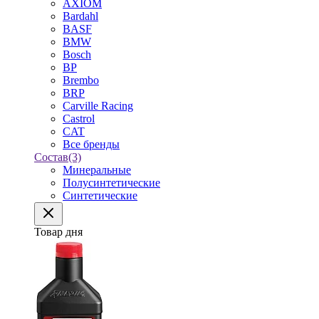
AXIOM
Bardahl
BASF
BMW
Bosch
BP
Brembo
BRP
Carville Racing
Castrol
CAT
Все бренды
Состав
(3)
Минеральные
Полусинтетические
Синтетические
Товар дня