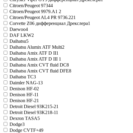
Citroen/Peugeot 9734
4
Citroen/Peugeot 9979.A1
2
Citroen/Peugeot AL4 PR 9736.22
1
Corvette Z06 дифференциал Дрекслера
1
Daewoo
4
DAF LKW
2
Daihatsu
5
Daihatsu Alumix ATF Multi
2
Daihatsu Amix ATF D II
1
Daihatsu Amix ATF D III
1
Daihatsu Amix CVT fluid DC
8
Daihatsu Amix CVT fluid DFE
8
Daihatsu TC
3
Daimler NAG-1
3
Denison HF-0
2
Denison HF-1
1
Denison HF-2
1
Detroit Diesel 93K215-2
1
Detroit Diesel 93K218-1
1
Dexron TASA
5
Dodge
3
Dodge CVTF+4
9