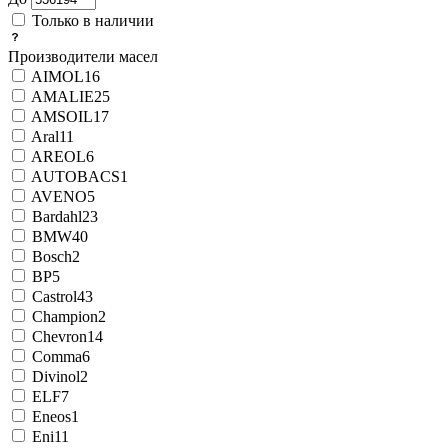
Только в наличии
Производители масел
AIMOL
16
AMALIE
25
AMSOIL
17
Aral
11
AREOL
6
AUTOBACS
1
AVENO
5
Bardahl
23
BMW
40
Bosch
2
BP
5
Castrol
43
Champion
2
Chevron
14
Comma
6
Divinol
2
ELF
7
Eneos
1
Eni
11