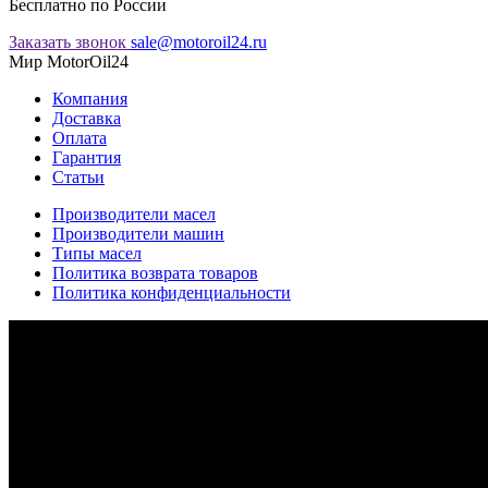
Бесплатно по России
Заказать звонок
sale@motoroil24.ru
Мир MotorOil24
Компания
Доставка
Оплата
Гарантия
Статьи
Производители масел
Производители машин
Типы масел
Политика возврата товаров
Политика конфиденциальности