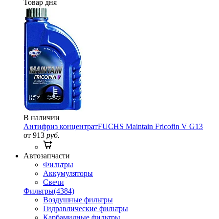
Товар дня
В наличии
Антифриз концентрат
FUCHS Maintain Fricofin V G13
от 913
руб.
Автозапчасти
Фильтры
Аккумуляторы
Свечи
Фильтры
(4384)
Воздушные фильтры
Гидравлические фильтры
Карбамидные фильтры