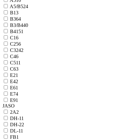
A5
10
A5/B5
24
B1
3
B3
64
B3/B4
40
B4
151
C1
6
C2
56
C3
242
C4
6
C5
11
C6
3
E2
1
E4
2
E6
1
E7
4
E9
1
JASO
2А
2
DH-1
1
DH-2
2
DL-1
1
FB
1