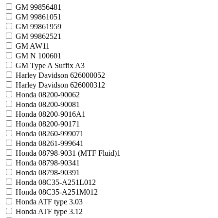
GM 9985648
1
GM 9986105
1
GM 9986195
9
GM 9986252
1
GM AW1
1
GM N 10060
1
GM Type A Suffix A
3
Harley Davidson 62600005
2
Harley Davidson 62600031
2
Honda 08200-9006
2
Honda 08200-9008
1
Honda 08200-9016A
1
Honda 08200-9017
1
Honda 08260-99907
1
Honda 08261-99964
1
Honda 08798-9031 (MTF Fluid)
1
Honda 08798-9034
1
Honda 08798-9039
1
Honda 08C35-A251L01
2
Honda 08C35-A251M01
2
Honda ATF type 3.0
3
Honda ATF type 3.1
2