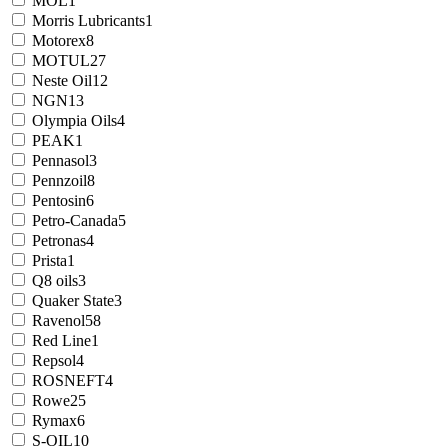
MOL
1
Morris Lubricants
1
Motorex
8
MOTUL
27
Neste Oil
12
NGN
13
Olympia Oils
4
PEAK
1
Pennasol
3
Pennzoil
8
Pentosin
6
Petro-Canada
5
Petronas
4
Prista
1
Q8 oils
3
Quaker State
3
Ravenol
58
Red Line
1
Repsol
4
ROSNEFT
4
Rowe
25
Rymax
6
S-OIL
10