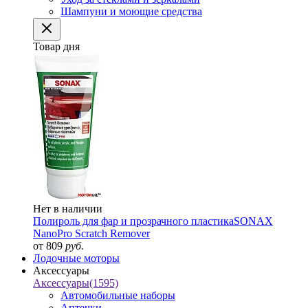
Шампуни и моющие средства
Товар дня
Нет в наличии
Полироль для фар и прозрачного пластика
SONAX
NanoPro Scratch Remover
от 809
руб.
Лодочные моторы
Аксессуары
Аксессуары
(1595)
Автомобильные наборы
Аптечки