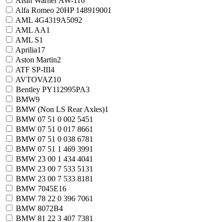
Aisin Warner AW-1
16
Alfa Romeo 20HP 14891900
1
AML 4G4319A509
2
AML AA
1
AML S
1
Aprilia
17
Aston Martin
2
ATF SP-III
4
AVTOVAZ
10
Bentley PY112995PA
3
BMW
9
BMW (Non LS Rear Axles)
1
BMW 07 51 0 002 545
1
BMW 07 51 0 017 866
1
BMW 07 51 0 038 678
1
BMW 07 51 1 469 399
1
BMW 23 00 1 434 404
1
BMW 23 00 7 533 513
1
BMW 23 00 7 533 818
1
BMW 7045E
16
BMW 78 22 0 396 706
1
BMW 8072B
4
BMW 81 22 3 407 738
1