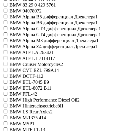
BMW 83 29 0 429 576
1
BMW 9407807
2
BMW Alpina B5 дифференциал Дрекслера
1
BMW Alpina B6 дифференциал Дрекслера
1
BMW Alpina GT3 дифференциал Дрекслера
1
BMW Alpina GT4 дифференциал Дрекслера
1
BMW Alpina M3 дифференциал Дрекслера
1
BMW Alpina Z4 дифференциал Дрекслера
1
BMW ATF LA 2634
21
BMW ATF LT 71141
17
BMW Cruiser Motorcycles
2
BMW CVT EZL 799A
14
BMW DCTF-1
12
BMW ETL-7045 E
9
BMW ETL-8072 B
11
BMW FFL-4
2
BMW High Performance Diesel Oil
2
BMW Hinterachsgetriebeöl
1
BMW LS Rear Axles
2
BMW M-1375.4
14
BMW MSP
1
BMW MTF LT-1
3