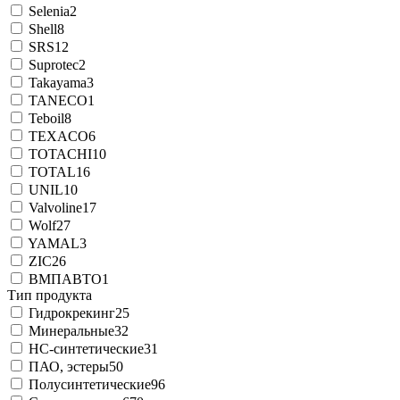
Selenia
2
Shell
8
SRS
12
Suprotec
2
Takayama
3
TANECO
1
Teboil
8
TEXACO
6
TOTACHI
10
TOTAL
16
UNIL
10
Valvoline
17
Wolf
27
YAMAL
3
ZIC
26
ВМПАВТО
1
Тип продукта
Гидрокрекинг
25
Минеральные
32
НС-синтетические
31
ПАО, эстеры
50
Полусинтетические
96