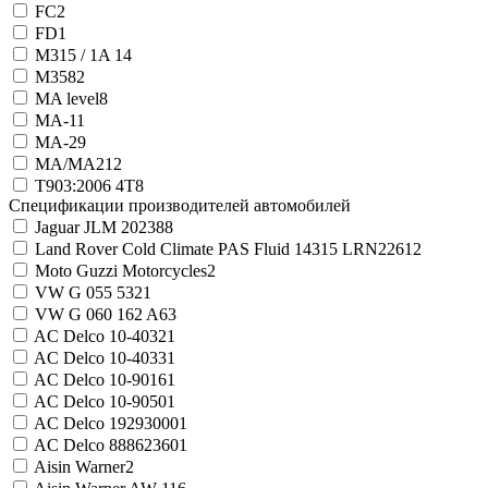
FC
2
FD
1
M315 / 1A
14
M358
2
MA level
8
MA-1
1
MA-2
9
MA/MA2
12
T903:2006 4T
8
Спецификации производителей автомобилей
Jaguar JLM 20238
8
Land Rover Cold Climate PAS Fluid 14315 LRN2261
2
Moto Guzzi Motorcycles
2
VW G 055 532
1
VW G 060 162 A6
3
AC Delco 10-4032
1
AC Delco 10-4033
1
AC Delco 10-9016
1
AC Delco 10-9050
1
AC Delco 19293000
1
AC Delco 88862360
1
Aisin Warner
2