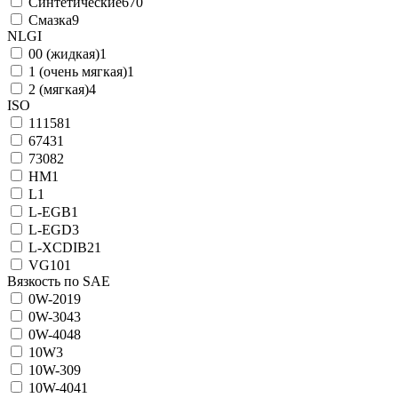
Синтетические
670
Смазка
9
NLGI
00 (жидкая)
1
1 (очень мягкая)
1
2 (мягкая)
4
ISO
11158
1
6743
1
7308
2
HM
1
L
1
L-EGB
1
L-EGD
3
L-XCDIB2
1
VG10
1
Вязкость по SAE
0W-20
19
0W-30
43
0W-40
48
10W
3
10W-30
9
10W-40
41