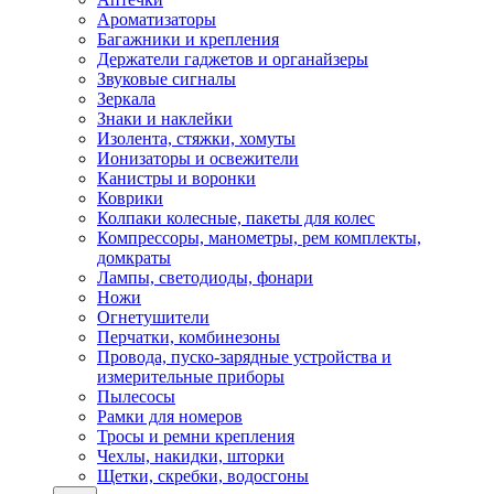
Ароматизаторы
Багажники и крепления
Держатели гаджетов и органайзеры
Звуковые сигналы
Зеркала
Знаки и наклейки
Изолента, стяжки, хомуты
Ионизаторы и освежители
Канистры и воронки
Коврики
Колпаки колесные, пакеты для колес
Компрессоры, манометры, рем комплекты,
домкраты
Лампы, светодиоды, фонари
Ножи
Огнетушители
Перчатки, комбинезоны
Провода, пуско-зарядные устройства и
измерительные приборы
Пылесосы
Рамки для номеров
Тросы и ремни крепления
Чехлы, накидки, шторки
Щетки, скребки, водосгоны