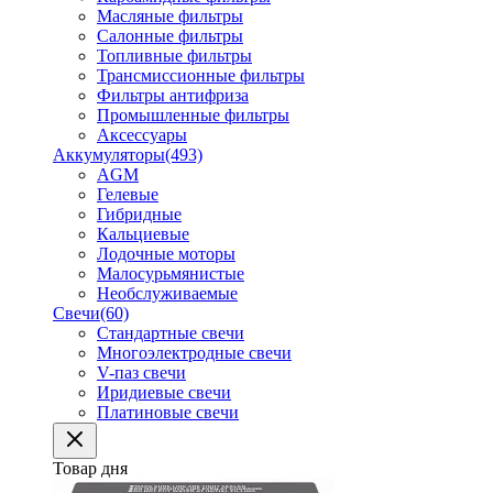
Масляные фильтры
Салонные фильтры
Топливные фильтры
Трансмиссионные фильтры
Фильтры антифриза
Промышленные фильтры
Аксессуары
Аккумуляторы
(493)
AGM
Гелевые
Гибридные
Кальциевые
Лодочные моторы
Малосурьмянистые
Необслуживаемые
Свечи
(60)
Стандартные свечи
Многоэлектродные свечи
V-паз свечи
Иридиевые свечи
Платиновые свечи
Товар дня