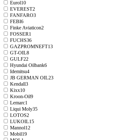
Eurol
10
EVEREST
2
FANFARO
3
FEBI
6
Finke Aviaticon
2
FOSSER
1
FUCHS
36
GAZPROMNEFT
13
GT-OIL
8
GULF
22
Hyundai Oilbank
6
Idemitsu
4
JB GERMAN OIL
23
Kendall
3
Kixx
10
Kroon-Oil
9
Lemarc
1
Liqui Moly
35
LOTOS
2
LUKOIL
15
Mannol
12
Mobil
19