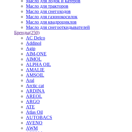
Масло для лодок и катеров
Масло для тракторов
Масло для снегоходов
Масло для газонокосилок
Масло для квадроциклов
Масло для снегооткидывателей
Бренды
(250)
AC Delco
Addinol
Agip
AIM-ONE
AIMOL
ALPHA OIL
AMALIE
AMSOIL
Aral
Arctic cat
ARDINA
AREOL
ARGO
ATE
Atlas Oil
AUTOBACS
AVENO
AWM