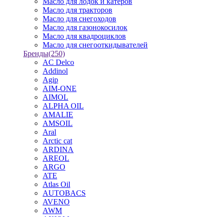
Масло для лодок и катеров
Масло для тракторов
Масло для снегоходов
Масло для газонокосилок
Масло для квадроциклов
Масло для снегооткидывателей
Бренды
(250)
AC Delco
Addinol
Agip
AIM-ONE
AIMOL
ALPHA OIL
AMALIE
AMSOIL
Aral
Arctic cat
ARDINA
AREOL
ARGO
ATE
Atlas Oil
AUTOBACS
AVENO
AWM