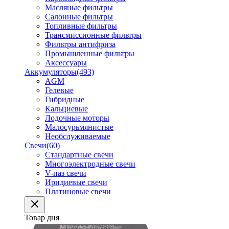
Масляные фильтры
Салонные фильтры
Топливные фильтры
Трансмиссионные фильтры
Фильтры антифриза
Промышленные фильтры
Аксессуары
Аккумуляторы
(493)
AGM
Гелевые
Гибридные
Кальциевые
Лодочные моторы
Малосурьмянистые
Необслуживаемые
Свечи
(60)
Стандартные свечи
Многоэлектродные свечи
V-паз свечи
Иридиевые свечи
Платиновые свечи
Товар дня