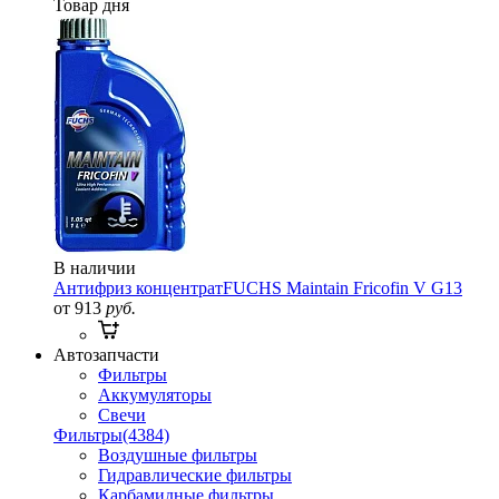
Товар дня
В наличии
Антифриз концентрат
FUCHS Maintain Fricofin V G13
от 913
руб.
Автозапчасти
Фильтры
Аккумуляторы
Свечи
Фильтры
(4384)
Воздушные фильтры
Гидравлические фильтры
Карбамидные фильтры