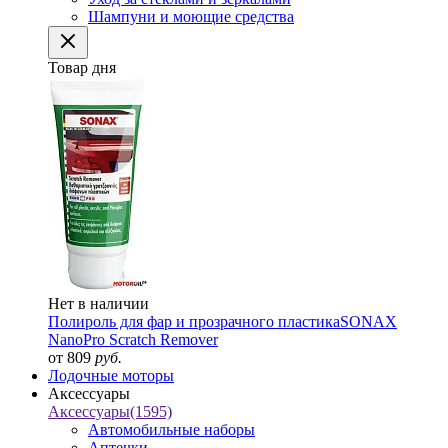
Шампуни и моющие средства
Товар дня
Нет в наличии
Полироль для фар и прозрачного пластика
SONAX
NanoPro Scratch Remover
от 809
руб.
Лодочные моторы
Аксессуары
Аксессуары
(1595)
Автомобильные наборы
Аптечки