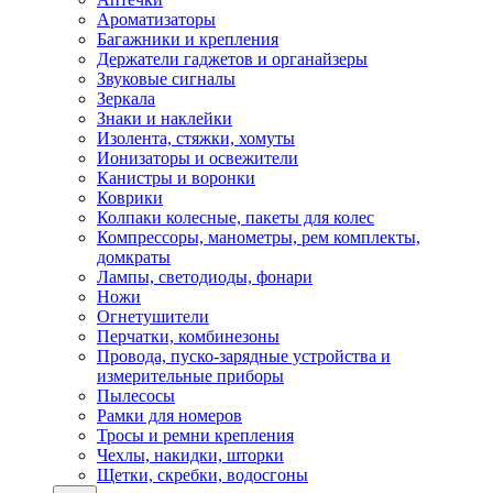
Ароматизаторы
Багажники и крепления
Держатели гаджетов и органайзеры
Звуковые сигналы
Зеркала
Знаки и наклейки
Изолента, стяжки, хомуты
Ионизаторы и освежители
Канистры и воронки
Коврики
Колпаки колесные, пакеты для колес
Компрессоры, манометры, рем комплекты,
домкраты
Лампы, светодиоды, фонари
Ножи
Огнетушители
Перчатки, комбинезоны
Провода, пуско-зарядные устройства и
измерительные приборы
Пылесосы
Рамки для номеров
Тросы и ремни крепления
Чехлы, накидки, шторки
Щетки, скребки, водосгоны