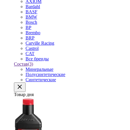
AXIOM
Bardahl
BASF
BMW
Bosch
BP
Brembo
BRP
Carville Racing
Castrol
CAT
Все бренды
Состав
(3)
Минеральные
Полусинтетические
Синтетические
Товар дня