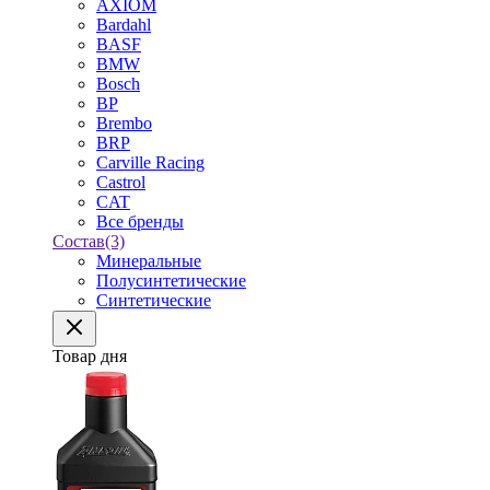
AXIOM
Bardahl
BASF
BMW
Bosch
BP
Brembo
BRP
Carville Racing
Castrol
CAT
Все бренды
Состав
(3)
Минеральные
Полусинтетические
Синтетические
Товар дня