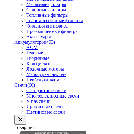
Масляные фильтры
Салонные фильтры
Топливные фильтры
Трансмиссионные фильтры
Фильтры антифриза
Промышленные фильтры
Аксессуары
Аккумуляторы
(493)
AGM
Гелевые
Гибридные
Кальциевые
Лодочные моторы
Малосурьмянистые
Необслуживаемые
Свечи
(60)
Стандартные свечи
Многоэлектродные свечи
V-паз свечи
Иридиевые свечи
Платиновые свечи
Товар дня