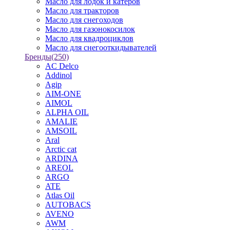
Масло для лодок и катеров
Масло для тракторов
Масло для снегоходов
Масло для газонокосилок
Масло для квадроциклов
Масло для снегооткидывателей
Бренды
(250)
AC Delco
Addinol
Agip
AIM-ONE
AIMOL
ALPHA OIL
AMALIE
AMSOIL
Aral
Arctic cat
ARDINA
AREOL
ARGO
ATE
Atlas Oil
AUTOBACS
AVENO
AWM