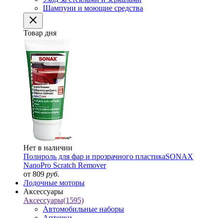
Шампуни и моющие средства
Товар дня
Нет в наличии
Полироль для фар и прозрачного пластика
SONAX
NanoPro Scratch Remover
от 809
руб.
Лодочные моторы
Аксессуары
Аксессуары
(1595)
Автомобильные наборы
Аптечки