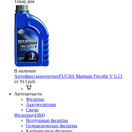
Товар дня
В наличии
Антифриз концентрат
FUCHS Maintain Fricofin V G13
от 913
руб.
Автозапчасти
Фильтры
Аккумуляторы
Свечи
Фильтры
(4384)
Воздушные фильтры
Гидравлические фильтры
Карбамидные фильтры