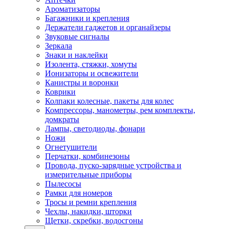
Ароматизаторы
Багажники и крепления
Держатели гаджетов и органайзеры
Звуковые сигналы
Зеркала
Знаки и наклейки
Изолента, стяжки, хомуты
Ионизаторы и освежители
Канистры и воронки
Коврики
Колпаки колесные, пакеты для колес
Компрессоры, манометры, рем комплекты,
домкраты
Лампы, светодиоды, фонари
Ножи
Огнетушители
Перчатки, комбинезоны
Провода, пуско-зарядные устройства и
измерительные приборы
Пылесосы
Рамки для номеров
Тросы и ремни крепления
Чехлы, накидки, шторки
Щетки, скребки, водосгоны