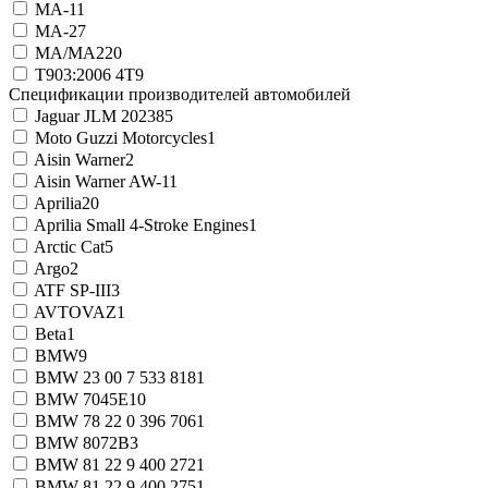
MA-1
1
MA-2
7
MA/MA2
20
T903:2006 4T
9
Спецификации производителей автомобилей
Jaguar JLM 20238
5
Moto Guzzi Motorcycles
1
Aisin Warner
2
Aisin Warner AW-1
1
Aprilia
20
Aprilia Small 4-Stroke Engines
1
Arctic Cat
5
Argo
2
ATF SP-III
3
AVTOVAZ
1
Beta
1
BMW
9
BMW 23 00 7 533 818
1
BMW 7045E
10
BMW 78 22 0 396 706
1
BMW 8072B
3
BMW 81 22 9 400 272
1
BMW 81 22 9 400 275
1