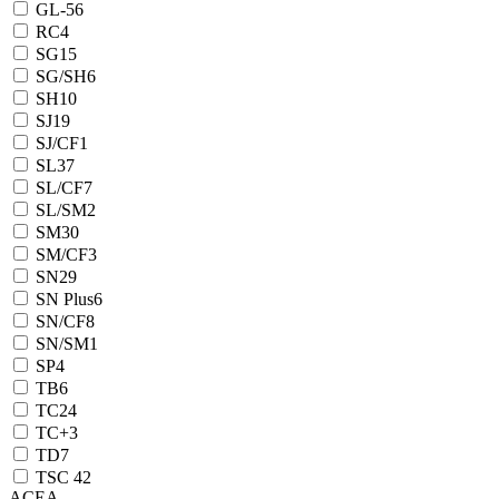
GL-5
6
RC
4
SG
15
SG/SH
6
SH
10
SJ
19
SJ/CF
1
SL
37
SL/CF
7
SL/SM
2
SM
30
SM/CF
3
SN
29
SN Plus
6
SN/CF
8
SN/SM
1
SP
4
TB
6
TC
24
TC+
3
TD
7
TSC 4
2
ACEA