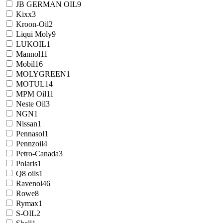
JB GERMAN OIL
9
Kixx
3
Kroon-Oil
2
Liqui Moly
9
LUKOIL
1
Mannol
11
Mobil
16
MOLYGREEN
1
MOTUL
14
MPM Oil
11
Neste Oil
3
NGN
1
Nissan
1
Pennasol
1
Pennzoil
4
Petro-Canada
3
Polaris
1
Q8 oils
1
Ravenol
46
Rowe
8
Rymax
1
S-OIL
2