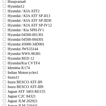
Husqvarna
6
Hyundai
12
Hyundai / KIA ATF
2
Hyundai / KIA ATF SP-II
13
Hyundai / KIA ATF SP-III
30
Hyundai / KIA ATF SP-IV
12
Hyundai / Kia SPH-IV
1
Hyundai 04500-00130
1
Hyundai 04500-00430
1
Hyundai 45000-34D00
1
Hyundai JWS3314
4
Hyundai NWS-9638
1
Hyundai RED 1
2
Hyundai/Kia CVTF
4
Idemitsu K17
4
Indian Motorcycles
1
Isuzu
11
Isuzu BESCO ATF-II
9
Isuzu BESCO ATF-III
9
Jaguar ATF 3403-M115
5
Jaguar C2C 8432
1
Jaguar JLM 20292
1
Jaguar JLM 21044
1