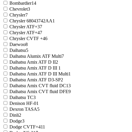
Bombardier
14
Chevrolet
3
Chrysler
7
Chrysler 68043742AA
1
Chrysler ATF+3
7
Chrysler ATF+4
7
Chrysler CVTF +4
6
Daewoo
8
Daihatsu
5
Daihatsu Alumix ATF Multi
7
Daihatsu Amix ATF D II
2
Daihatsu Amix ATF D III
1
Daihatsu Amix ATF D III Multi
1
Daihatsu Amix ATF D3-SP
2
Daihatsu Amix CVT fluid DC
13
Daihatsu Amix CVT fluid DFE
9
Daihatsu TC
3
Denison HF-0
1
Dexron TASA
5
Dinli
2
Dodge
3
Dodge CVTF+4
11