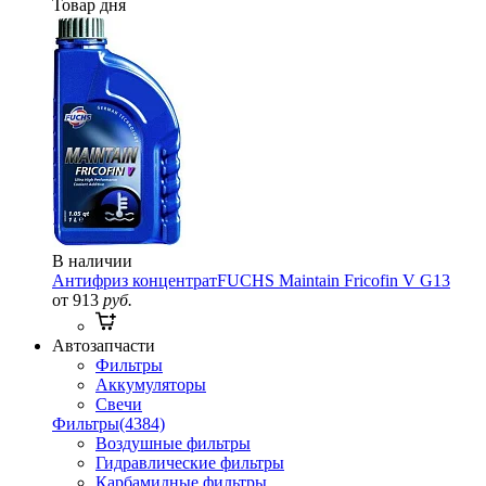
Товар дня
В наличии
Антифриз концентрат
FUCHS Maintain Fricofin V G13
от 913
руб.
Автозапчасти
Фильтры
Аккумуляторы
Свечи
Фильтры
(4384)
Воздушные фильтры
Гидравлические фильтры
Карбамидные фильтры