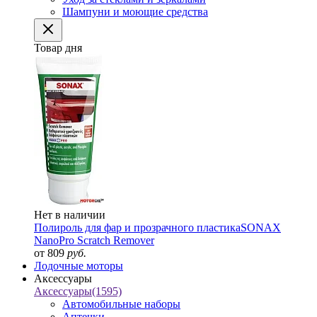
Шампуни и моющие средства
Товар дня
Нет в наличии
Полироль для фар и прозрачного пластика
SONAX
NanoPro Scratch Remover
от 809
руб.
Лодочные моторы
Аксессуары
Аксессуары
(1595)
Автомобильные наборы
Аптечки