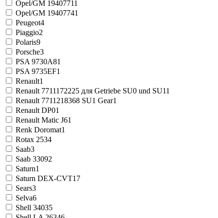
Opel/GM 1940771
1
Opel/GM 1940774
1
Peugeot
4
Piaggio
2
Polaris
9
Porsche
3
PSA 9730A8
1
PSA 9735EF
1
Renault
1
Renault 7711172225 для Getriebe SU0 und SU1
1
Renault 7711218368 SU1 Gear
1
Renault DP0
1
Renault Matic J6
1
Renk Doromat
1
Rotax 253
4
Saab
3
Saab 3309
2
Saturn
1
Saturn DEX-CVT
17
Sears
3
Selva
6
Shell 3403
5
Shell LA 2634
6