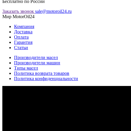
Бесплатно по России
Заказать звонок
sale@motoroil24.ru
Мир MotorOil24
Компания
Доставка
Оплата
Гарантия
Статьи
Производители масел
Производители машин
Типы масел
Политика возврата товаров
Политика конфиденциальности