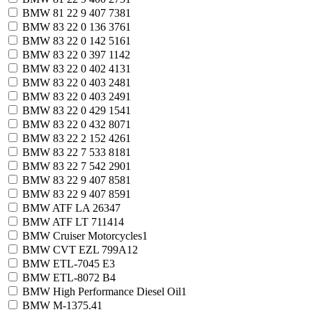
BMW 81 22 9 407 738
1
BMW 83 22 0 136 376
1
BMW 83 22 0 142 516
1
BMW 83 22 0 397 114
2
BMW 83 22 0 402 413
1
BMW 83 22 0 403 248
1
BMW 83 22 0 403 249
1
BMW 83 22 0 429 154
1
BMW 83 22 0 432 807
1
BMW 83 22 2 152 426
1
BMW 83 22 7 533 818
1
BMW 83 22 7 542 290
1
BMW 83 22 9 407 858
1
BMW 83 22 9 407 859
1
BMW ATF LA 2634
7
BMW ATF LT 71141
4
BMW Cruiser Motorcycles
1
BMW CVT EZL 799A
12
BMW ETL-7045 E
3
BMW ETL-8072 B
4
BMW High Performance Diesel Oil
1
BMW M-1375.4
1