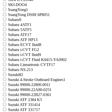
SKI-DOO
4
SsangYong
1
SsangYong DSIH 6P805
1
Subaru
9
Subaru 4ATF
1
Subaru 5ATF
5
Subaru ATF
17
Subaru ATF HP
13
Subaru ECVT fluid
8
Subaru i-CVT FG
2
Subaru i-CVT fluid
9
Subaru i-CVT Fluid K0415-YA090
2
Subaru Lineartronic CVTF
17
Subaru NS-2
13
Suzuki
82
Suzuki 4-Stroke Outboard Engines
1
Suzuki 99000-22800-001
1
Suzuki 99000-22A80-025
1
Suzuki 99000-22B27-036
1
Suzuki ATF 2384 K
5
Suzuki ATF 3314
14
Suzuki ATF 3317
17