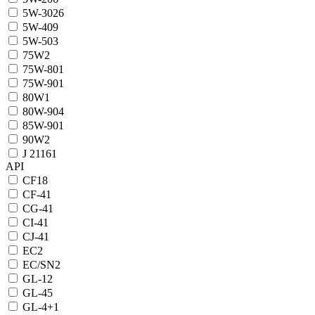
5W-30
26
5W-40
9
5W-50
3
75W
2
75W-80
1
75W-90
1
80W
1
80W-90
4
85W-90
1
90W
2
J 2116
1
API
CF
18
CF-4
1
CG-4
1
CI-4
1
CJ-4
1
EC
2
EC/SN
2
GL-1
2
GL-4
5
GL-4+
1