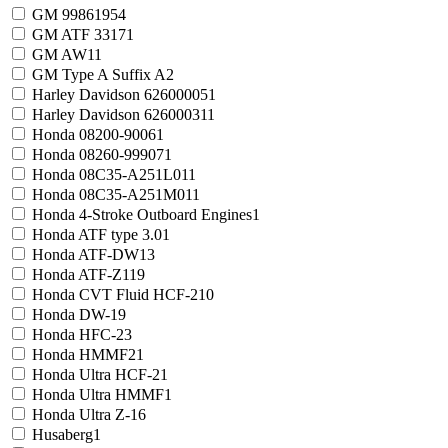
GM 9986195
4
GM ATF 3317
1
GM AW1
1
GM Type A Suffix A
2
Harley Davidson 62600005
1
Harley Davidson 62600031
1
Honda 08200-9006
1
Honda 08260-99907
1
Honda 08C35-A251L01
1
Honda 08C35-A251M01
1
Honda 4-Stroke Outboard Engines
1
Honda ATF type 3.0
1
Honda ATF-DW1
3
Honda ATF-Z1
19
Honda CVT Fluid HCF-2
10
Honda DW-1
9
Honda HFC-2
3
Honda HMMF
21
Honda Ultra HCF-2
1
Honda Ultra HMMF
1
Honda Ultra Z-1
6
Husaberg
1