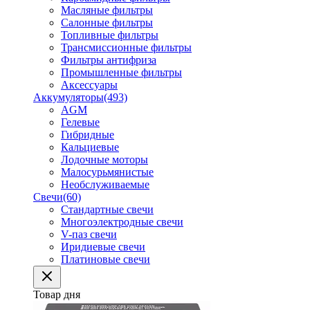
Масляные фильтры
Салонные фильтры
Топливные фильтры
Трансмиссионные фильтры
Фильтры антифриза
Промышленные фильтры
Аксессуары
Аккумуляторы
(493)
AGM
Гелевые
Гибридные
Кальциевые
Лодочные моторы
Малосурьмянистые
Необслуживаемые
Свечи
(60)
Стандартные свечи
Многоэлектродные свечи
V-паз свечи
Иридиевые свечи
Платиновые свечи
Товар дня