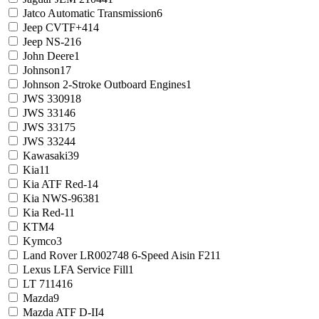
Jatco Automatic Transmission
6
Jeep CVTF+4
14
Jeep NS-2
16
John Deere
1
Johnson
17
Johnson 2-Stroke Outboard Engines
1
JWS 3309
18
JWS 3314
6
JWS 3317
5
JWS 3324
4
Kawasaki
39
Kia
11
Kia ATF Red-1
4
Kia NWS-9638
1
Kia Red-1
1
KTM
4
Kymco
3
Land Rover LR002748 6-Speed Aisin F21
1
Lexus LFA Service Fill
1
LT 71141
6
Mazda
9
Mazda ATF D-II
4