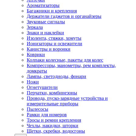
Ароматизаторы
Багажники и крепления
Держатели гаджетов и органайзеры
Звуковые сигналы
Зеркала
Знаки и наклейки
Изолента, стяжки, хомуты
Ионизаторы и освежители
Канистры и воронки
Коврики
Колпаки колесные, пакеты для колес
Компрессоры, манометры, рем комплекты,
домкраты
Лампы, светодиоды, фонари
Ножи
Огнетушители
Перчатки, комбинезоны
Провода, пуско-зарядные устройства и
измерительные приборы
Пылесосы
Рамки для номеров
Тросы и ремни крепления
Чехлы, накидки, шторки
Щетки, скребки, водосгоны