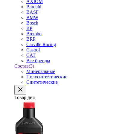
AXIOM
Bardahl
BASF
BMW
Bosch
BP
Brembo
BRP
Carville Racing
Castrol
CAT
Все бренды
Состав
(3)
Минеральные
Полусинтетические
Синтетические
Товар дня