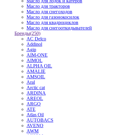
Масло для лодок и катеров
Масло для тракторов
Масло для снегоходов
Масло для газонокосилок
Масло для квадроциклов
Масло для снегооткидывателей
Бренды
(250)
AC Delco
Addinol
Agip
AIM-ONE
AIMOL
ALPHA OIL
AMALIE
AMSOIL
Aral
Arctic cat
ARDINA
AREOL
ARGO
ATE
Atlas Oil
AUTOBACS
AVENO
AWM