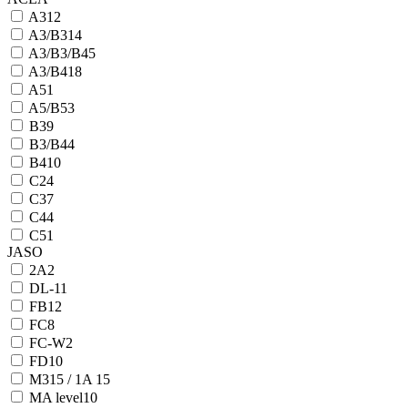
A3
12
A3/B3
14
A3/B3/B4
5
A3/B4
18
A5
1
A5/B5
3
B3
9
B3/B4
4
B4
10
C2
4
C3
7
C4
4
C5
1
JASO
2А
2
DL-1
1
FB
12
FC
8
FC-W
2
FD
10
M315 / 1A
15
MA level
10