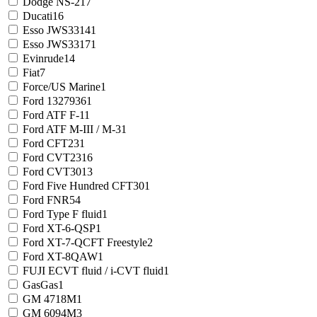
Dodge NS-2
17
Ducati
16
Esso JWS3314
1
Esso JWS3317
1
Evinrude
14
Fiat
7
Force/US Marine
1
Ford 1327936
1
Ford ATF F-1
1
Ford ATF M-III / M-3
1
Ford CFT23
1
Ford CVT23
16
Ford CVT30
13
Ford Five Hundred CFT30
1
Ford FNR5
4
Ford Type F fluid
1
Ford XT-6-QSP
1
Ford XT-7-QCFT Freestyle
2
Ford XT-8QAW
1
FUJI ECVT fluid / i-CVT fluid
1
GasGas
1
GM 4718M
1
GM 6094M
3