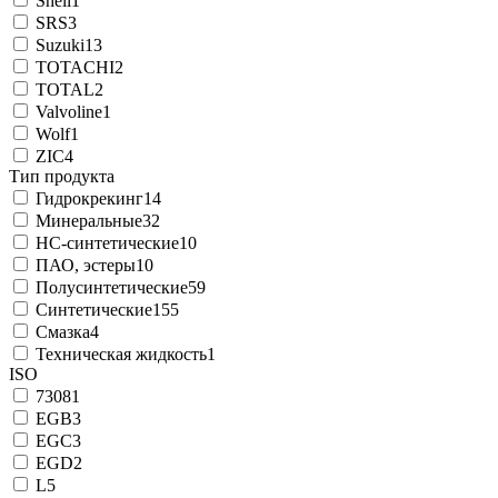
Shell
1
SRS
3
Suzuki
13
TOTACHI
2
TOTAL
2
Valvoline
1
Wolf
1
ZIC
4
Тип продукта
Гидрокрекинг
14
Минеральные
32
НС-синтетические
10
ПАО, эстеры
10
Полусинтетические
59
Синтетические
155
Смазка
4
Техническая жидкость
1
ISO
7308
1
EGB
3
EGC
3
EGD
2
L
5