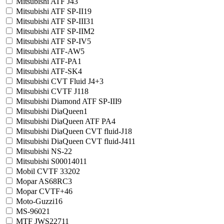
Mitsubishi ATF J4
3
Mitsubishi ATF SP-II
19
Mitsubishi ATF SP-III
31
Mitsubishi ATF SP-IIM
2
Mitsubishi ATF SP-IV
5
Mitsubishi ATF-AW
5
Mitsubishi ATF-PA
1
Mitsubishi ATF-SK
4
Mitsubishi CVT Fluid J4+
3
Mitsubishi CVTF J1
18
Mitsubishi Diamond ATF SP-III
9
Mitsubishi DiaQueen
1
Mitsubishi DiaQueen ATF PA
4
Mitsubishi DiaQueen CVT fluid-J1
8
Mitsubishi DiaQueen CVT fluid-J4
11
Mitsubishi NS-2
2
Mitsubishi S0001401
1
Mobil CVTF 3320
2
Mopar AS68RC
3
Mopar CVTF+4
6
Moto-Guzzi
16
MS-9602
1
MTF JWS2271
1