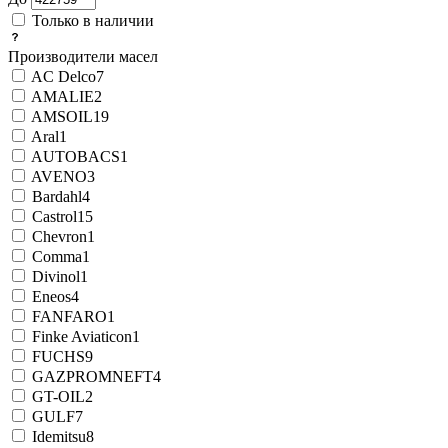
Только в наличии
Производители масел
AC Delco
7
AMALIE
2
AMSOIL
19
Aral
1
AUTOBACS
1
AVENO
3
Bardahl
4
Castrol
15
Chevron
1
Comma
1
Divinol
1
Eneos
4
FANFARO
1
Finke Aviaticon
1
FUCHS
9
GAZPROMNEFT
4
GT-OIL
2
GULF
7
Idemitsu
8