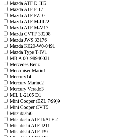
Mazda ATF D-III
5
Mazda ATF F-1
7
Mazda ATF FZ
10
Mazda ATF M-III
22
Mazda ATF M-V
17
Mazda CVTF 3320
8
Mazda JWS 3317
6
Mazda K020-W0-049
1
Mazda Type T-IV
1
MB A 0019894603
1
Mercedes Benz
1
Mercruiser Marin
1
Mercury
14
Mercury Marine
2
Mercury Verado
3
MIL L-2105 D
1
Mini Cooper (EZL 7/99)
9
Mini Cooper CVT
5
Mitsubishi
6
Mitsubishi ATF II/ATF 2
1
Mitsubishi ATF J2
11
Mitsubishi ATF J3
9