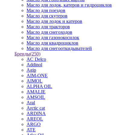
Масло для лодок, катеров и гидроциклов
Масло для поездов
Масло для скутеров
Масло для лодок и катеров
Масло для тракторов
Масло для снегоходов
Масло для газонокосилок
Масло для квадроциклов
Масло для снегооткидывателей
Бренды
(250)
AC Delco
Addinol
Agip
AIM-ONE
AIMOL
ALPHA OIL
AMALIE
AMSOIL
Aral
Arctic cat
ARDINA
AREOL
ARGO
ATE