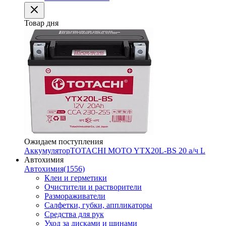
Товар дня
Ожидаем поступления
Аккумулятор
TOTACHI MOTO YTX20L-BS 20 а/ч L
Автохимия
Автохимия
(1556)
Клеи и герметики
Очистители и растворители
Размораживатели
Салфетки, губки, аппликаторы
Средства для рук
Уход за дисками и шинами