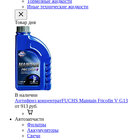
Тормозные жидкости
Иные технические жидкости
Товар дня
В наличии
Антифриз концентрат
FUCHS Maintain Fricofin V G13
от 913
руб.
Автозапчасти
Фильтры
Аккумуляторы
Свечи