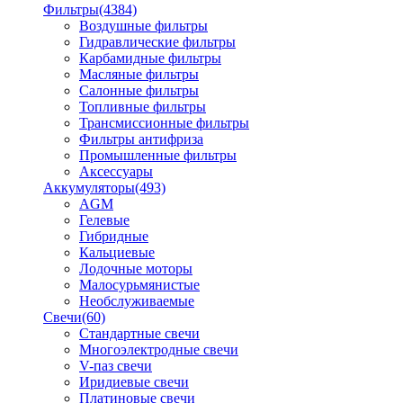
Фильтры
(4384)
Воздушные фильтры
Гидравлические фильтры
Карбамидные фильтры
Масляные фильтры
Салонные фильтры
Топливные фильтры
Трансмиссионные фильтры
Фильтры антифриза
Промышленные фильтры
Аксессуары
Аккумуляторы
(493)
AGM
Гелевые
Гибридные
Кальциевые
Лодочные моторы
Малосурьмянистые
Необслуживаемые
Свечи
(60)
Стандартные свечи
Многоэлектродные свечи
V-паз свечи
Иридиевые свечи
Платиновые свечи