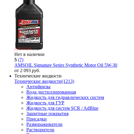
Нет в наличии
5
(7)
AMSOIL Signature Series Synthetic Motor Oil 5W-30
от 2 093
руб.
Технические жидкости
Технические жидкости
(1213)
Антифризы
Вода дистиллированная
Жидкость для гидравлических систем
Жидкость для ГУР
Жидкость для систем SCR / AdBlue
Защитные покрытия
Присадки
Размораживатели
Растворители