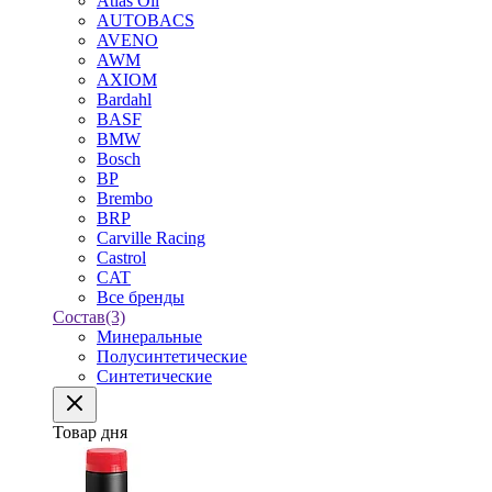
Atlas Oil
AUTOBACS
AVENO
AWM
AXIOM
Bardahl
BASF
BMW
Bosch
BP
Brembo
BRP
Carville Racing
Castrol
CAT
Все бренды
Состав
(3)
Минеральные
Полусинтетические
Синтетические
Товар дня