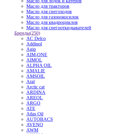
Масло для лодок и катеров
Масло для тракторов
Масло для снегоходов
Масло для газонокосилок
Масло для квадроциклов
Масло для снегооткидывателей
Бренды
(250)
AC Delco
Addinol
Agip
AIM-ONE
AIMOL
ALPHA OIL
AMALIE
AMSOIL
Aral
Arctic cat
ARDINA
AREOL
ARGO
ATE
Atlas Oil
AUTOBACS
AVENO
AWM