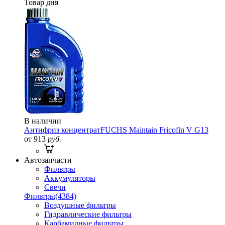
Товар дня
В наличии
Антифриз концентрат
FUCHS Maintain Fricofin V G13
от 913
руб.
Автозапчасти
Фильтры
Аккумуляторы
Свечи
Фильтры
(4384)
Воздушные фильтры
Гидравлические фильтры
Карбамидные фильтры