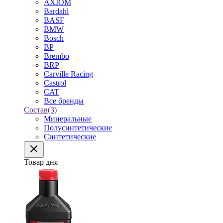
AXIOM
Bardahl
BASF
BMW
Bosch
BP
Brembo
BRP
Carville Racing
Castrol
CAT
Все бренды
Состав
(3)
Минеральные
Полусинтетические
Синтетические
Товар дня