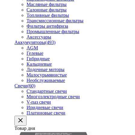
Масляные фильтры
Салонные фильтры
Топливные фильтры
Трансмиссионные фильтры
Фильтры антифриза
Промышленные фильтры
Аксессуары
Аккумуляторы
(493)
AGM
Гелевые
Гибридные
Кальциевые
Лодочные моторы
Малосурьмянистые
Необслуживаемые
Свечи
(60)
Стандартные свечи
Многоэлектродные свечи
V-паз свечи
Иридиевые свечи
Платиновые свечи
Товар дня