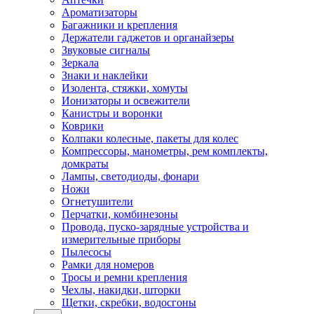
Ароматизаторы
Багажники и крепления
Держатели гаджетов и органайзеры
Звуковые сигналы
Зеркала
Знаки и наклейки
Изолента, стяжки, хомуты
Ионизаторы и освежители
Канистры и воронки
Коврики
Колпаки колесные, пакеты для колес
Компрессоры, манометры, рем комплекты,
домкраты
Лампы, светодиоды, фонари
Ножи
Огнетушители
Перчатки, комбинезоны
Провода, пуско-зарядные устройства и
измерительные приборы
Пылесосы
Рамки для номеров
Тросы и ремни крепления
Чехлы, накидки, шторки
Щетки, скребки, водосгоны