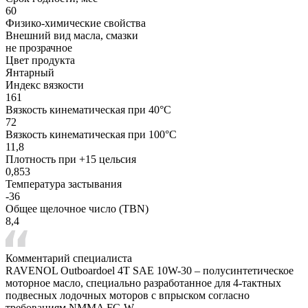
60
Физико-химические свойства
Внешний вид масла, смазки
не прозрачное
Цвет продукта
Янтарный
Индекс вязкости
161
Вязкость кинематическая при 40°С
72
Вязкость кинематическая при 100°С
11,8
Плотность при +15 цельсия
0,853
Температура застывания
-36
Общее щелочное число (TBN)
8,4
Комментарий специалиста
RAVENOL Outboardoel 4T SAE 10W-30 – полусинтетическое
моторное масло, специально разработанное для 4-тактных
подвесных лодочных моторов с впрыском согласно
требованиям NMMA FC-W.