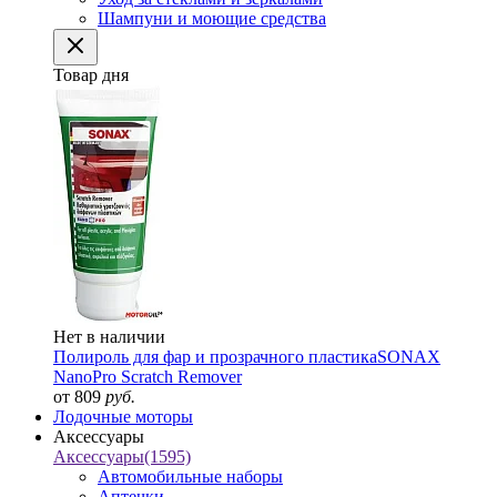
Шампуни и моющие средства
Товар дня
Нет в наличии
Полироль для фар и прозрачного пластика
SONAX
NanoPro Scratch Remover
от 809
руб.
Лодочные моторы
Аксессуары
Аксессуары
(1595)
Автомобильные наборы
Аптечки