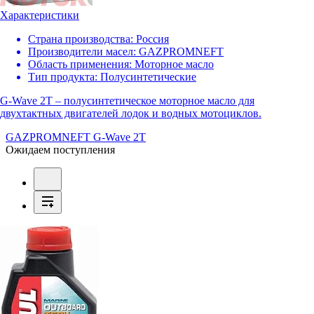
Характеристики
Страна производства:
Россия
Производители масел:
GAZPROMNEFT
Область применения:
Моторное масло
Тип продукта:
Полусинтетические
G-Wave 2T – полусинтетическое моторное масло для
двухтактных двигателей лодок и водных мотоциклов.
GAZPROMNEFT G-Wave 2T
Ожидаем поступления