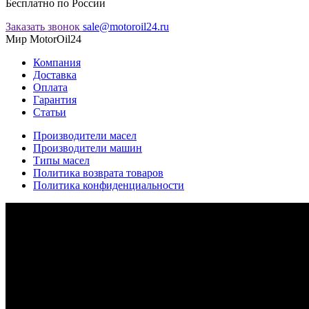
Бесплатно по России
Заказать звонок
sale@motoroil24.ru
Мир MotorOil24
Компания
Доставка
Оплата
Гарантия
Статьи
Производители масел
Производители машин
Типы масел
Политика возврата товаров
Политика конфиденциальности