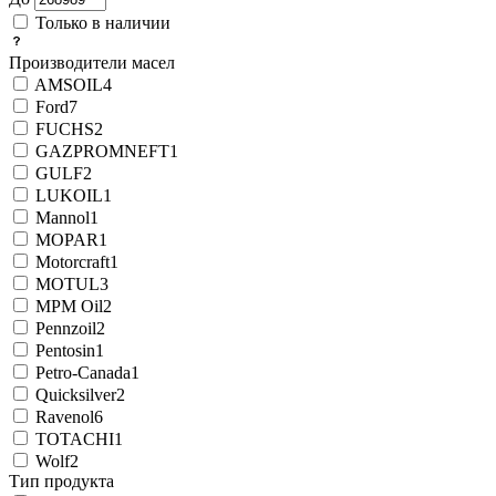
Только в наличии
Производители масел
AMSOIL
4
Ford
7
FUCHS
2
GAZPROMNEFT
1
GULF
2
LUKOIL
1
Mannol
1
MOPAR
1
Motorcraft
1
MOTUL
3
MPM Oil
2
Pennzoil
2
Pentosin
1
Petro-Canada
1
Quicksilver
2
Ravenol
6
TOTACHI
1
Wolf
2
Тип продукта