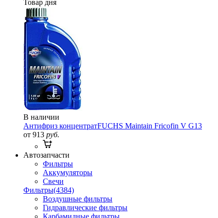
Товар дня
В наличии
Антифриз концентрат
FUCHS Maintain Fricofin V G13
от 913
руб.
Автозапчасти
Фильтры
Аккумуляторы
Свечи
Фильтры
(4384)
Воздушные фильтры
Гидравлические фильтры
Карбамидные фильтры