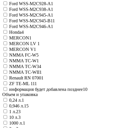
Ford WSS-M2C928-A
1
Ford WSS-M2C938-A
1
Ford WSS-M2C945-A
1
Ford WSS-M2C945-B1
1
Ford WSS-M2C946-A
1
Honda
4
MERCON
1
MERCON LV
1
MERCON V
1
NMMA FC-W
5
NMMA TC-W
1
NMMA TC-W3
4
NMMA TC-WII
1
Renault RN 0700
1
ZF TE-ML 11
1
информация будет добавлена позднее
10
Объем и упаковка
0,24 л.
1
0,946 л.
15
1 л.
23
10 л.
3
1000 л.
1