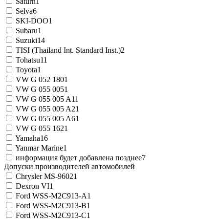
Saturn
1
Selva
6
SKI-DOO
1
Subaru
1
Suzuki
14
TISI (Thailand Int. Standard Inst.)
2
Tohatsu
11
Toyota
1
VW G 052 180
1
VW G 055 005
1
VW G 055 005 A1
1
VW G 055 005 A2
1
VW G 055 005 A6
1
VW G 055 162
1
Yamaha
16
Yanmar Marine
1
информация будет добавлена позднее
7
Допуски производителей автомобилей
Chrysler MS-9602
1
Dexron VI
1
Ford WSS-M2C913-A
1
Ford WSS-M2C913-B
1
Ford WSS-M2C913-C
1