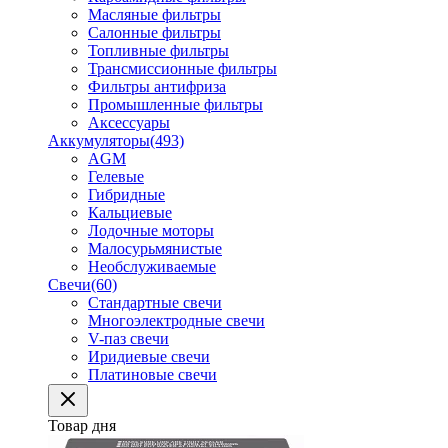
Масляные фильтры
Салонные фильтры
Топливные фильтры
Трансмиссионные фильтры
Фильтры антифриза
Промышленные фильтры
Аксессуары
Аккумуляторы
(493)
AGM
Гелевые
Гибридные
Кальциевые
Лодочные моторы
Малосурьмянистые
Необслуживаемые
Свечи
(60)
Стандартные свечи
Многоэлектродные свечи
V-паз свечи
Иридиевые свечи
Платиновые свечи
Товар дня