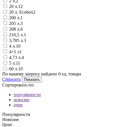
2 л.
2
20 л.
12
20 л. Ecobox
2
200 л.
1
205 л.
3
208 л.
6
216,5 л.
1
3,785 л.
3
4 л.
10
4+1 л
1
4,73 л.
4
5 л.
11
60 л.
10
По вашему запросу найдено
0
ед. товара
Сбросить
Сортировать по:
популярности
новизне
цене
Популярности
Новизне
Цене