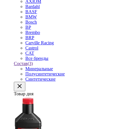
AXIOM
Bardahl
BASF
BMW
Bosch
BP
Brembo
BRP
Carville Racing
Castrol
CAT
Все бренды
Состав
(3)
Минеральные
Полусинтетические
Синтетические
Товар дня