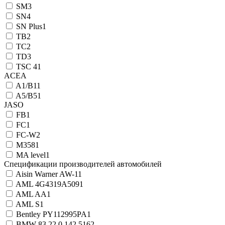
SM
3
SN
4
SN Plus
1
TB
2
TC
2
TD
3
TSC 4
1
ACEA
A1/B1
1
A5/B5
1
JASO
FB
1
FC
1
FC-W
2
M358
1
MA level
1
Спецификации производителей автомобилей
Aisin Warner AW-1
1
AML 4G4319A509
1
AML AA
1
AML S
1
Bentley PY112995PA
1
BMW 83 22 0 142 516
2