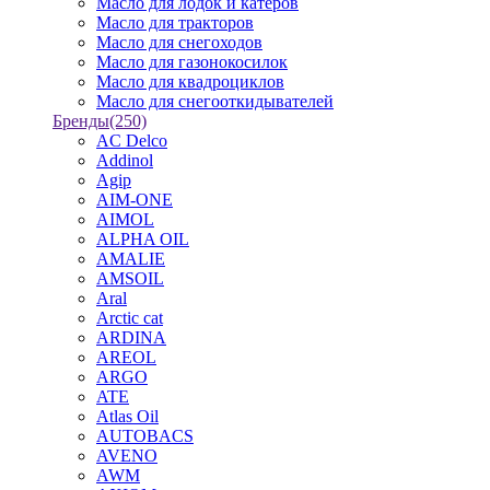
Масло для лодок и катеров
Масло для тракторов
Масло для снегоходов
Масло для газонокосилок
Масло для квадроциклов
Масло для снегооткидывателей
Бренды
(250)
AC Delco
Addinol
Agip
AIM-ONE
AIMOL
ALPHA OIL
AMALIE
AMSOIL
Aral
Arctic cat
ARDINA
AREOL
ARGO
ATE
Atlas Oil
AUTOBACS
AVENO
AWM