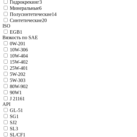
Гидрокрекинг
3
Минеральные
6
Полусинтетические
14
Синтетические
20
ISO
EGB
1
Вязкость по SAE
0W-20
1
10W-30
6
10W-40
4
15W-40
2
25W-40
1
5W-20
2
5W-30
3
80W-90
2
90W
1
J 2116
1
API
GL-5
1
SG
1
SJ
2
SL
3
SL/CF
1