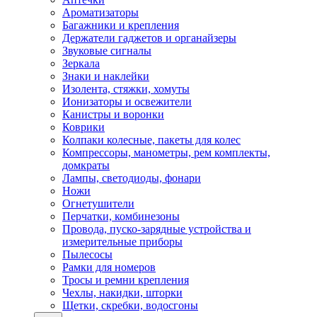
Ароматизаторы
Багажники и крепления
Держатели гаджетов и органайзеры
Звуковые сигналы
Зеркала
Знаки и наклейки
Изолента, стяжки, хомуты
Ионизаторы и освежители
Канистры и воронки
Коврики
Колпаки колесные, пакеты для колес
Компрессоры, манометры, рем комплекты,
домкраты
Лампы, светодиоды, фонари
Ножи
Огнетушители
Перчатки, комбинезоны
Провода, пуско-зарядные устройства и
измерительные приборы
Пылесосы
Рамки для номеров
Тросы и ремни крепления
Чехлы, накидки, шторки
Щетки, скребки, водосгоны