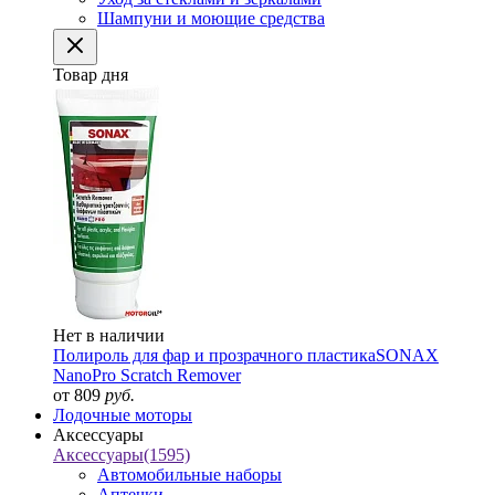
Шампуни и моющие средства
Товар дня
Нет в наличии
Полироль для фар и прозрачного пластика
SONAX
NanoPro Scratch Remover
от 809
руб.
Лодочные моторы
Аксессуары
Аксессуары
(1595)
Автомобильные наборы
Аптечки