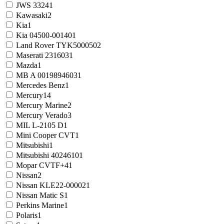
JWS 3324
1
Kawasaki
2
Kia
1
Kia 04500-00140
1
Land Rover TYK500050
2
Maserati 231603
1
Mazda
1
MB A 0019894603
1
Mercedes Benz
1
Mercury
14
Mercury Marine
2
Mercury Verado
3
MIL L-2105 D
1
Mini Cooper CVT
1
Mitsubishi
1
Mitsubishi 4024610
1
Mopar CVTF+4
1
Nissan
2
Nissan KLE22-00002
1
Nissan Matic S
1
Perkins Marine
1
Polaris
1