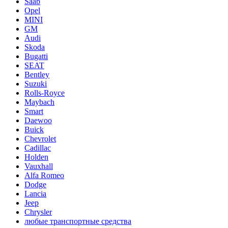
Saab
Opel
MINI
GM
Audi
Skoda
Bugatti
SEAT
Bentley
Suzuki
Rolls-Royce
Maybach
Smart
Daewoo
Buick
Chevrolet
Cadillac
Holden
Vauxhall
Alfa Romeo
Dodge
Lancia
Jeep
Chrysler
любые транспортные средства