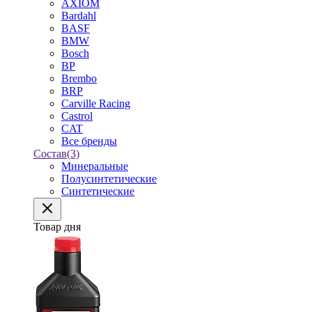
AXIOM
Bardahl
BASF
BMW
Bosch
BP
Brembo
BRP
Carville Racing
Castrol
CAT
Все бренды
Состав
(3)
Минеральные
Полусинтетические
Синтетические
Товар дня