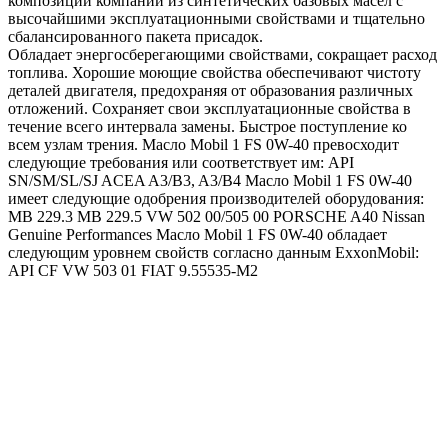
композиции компании из синтетических базовых масел с
высочайшими эксплуатационными свойствами и тщательно
сбалансированного пакета присадок.
Обладает энергосберегающими свойствами, сокращает расход
топлива.
Хорошие моющие свойства обеспечивают чистоту
деталей двигателя, предохраняя от образования различных
отложений.
Сохраняет свои эксплуатационные свойства в
течение всего интервала замены.
Быстрое поступление ко
всем узлам трения.
Масло Mobil 1 FS 0W-40 превосходит
следующие требования или соответствует им:
API
SN/SM/SL/SJ
ACEA A3/B3, A3/B4
Масло Mobil 1 FS 0W-40
имеет следующие одобрения производителей оборудования:
MB 229.3
MB 229.5
VW 502 00/505 00
PORSCHE A40
Nissan
Genuine Performances
Масло Mobil 1 FS 0W-40 обладает
следующим уровнем свойств согласно данным ExxonMobil:
API CF
VW 503 01
FIAT 9.55535-M2