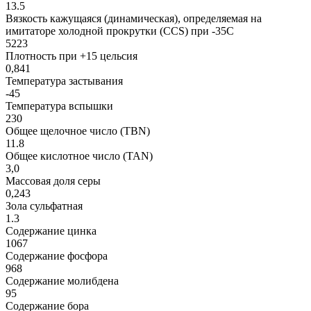
13.5
Вязкость кажущаяся (динамическая), определяемая на
имитаторе холодной прокрутки (CCS) при -35С
5223
Плотность при +15 цельсия
0,841
Температура застывания
-45
Температура вспышки
230
Общее щелочное число (TBN)
11.8
Общее кислотное число (TAN)
3,0
Массовая доля серы
0,243
Зола сульфатная
1.3
Содержание цинка
1067
Содержание фосфора
968
Содержание молибдена
95
Содержание бора