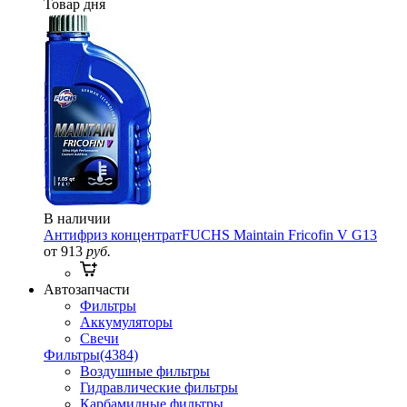
Товар дня
В наличии
Антифриз концентрат
FUCHS Maintain Fricofin V G13
от 913
руб.
Автозапчасти
Фильтры
Аккумуляторы
Свечи
Фильтры
(4384)
Воздушные фильтры
Гидравлические фильтры
Карбамидные фильтры