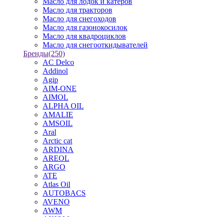
Масло для лодок и катеров
Масло для тракторов
Масло для снегоходов
Масло для газонокосилок
Масло для квадроциклов
Масло для снегооткидывателей
Бренды
(250)
AC Delco
Addinol
Agip
AIM-ONE
AIMOL
ALPHA OIL
AMALIE
AMSOIL
Aral
Arctic cat
ARDINA
AREOL
ARGO
ATE
Atlas Oil
AUTOBACS
AVENO
AWM