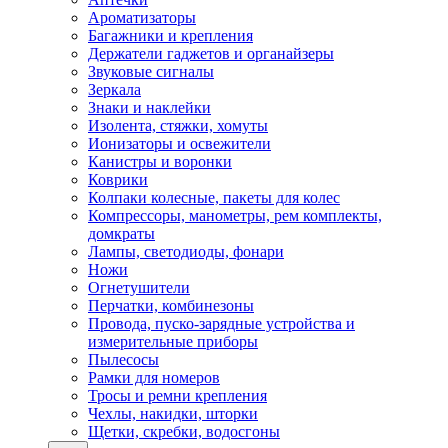
Ароматизаторы
Багажники и крепления
Держатели гаджетов и органайзеры
Звуковые сигналы
Зеркала
Знаки и наклейки
Изолента, стяжки, хомуты
Ионизаторы и освежители
Канистры и воронки
Коврики
Колпаки колесные, пакеты для колес
Компрессоры, манометры, рем комплекты,
домкраты
Лампы, светодиоды, фонари
Ножи
Огнетушители
Перчатки, комбинезоны
Провода, пуско-зарядные устройства и
измерительные приборы
Пылесосы
Рамки для номеров
Тросы и ремни крепления
Чехлы, накидки, шторки
Щетки, скребки, водосгоны