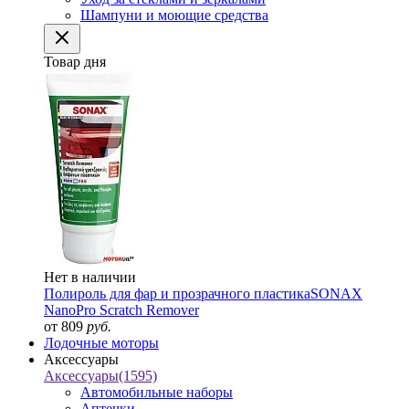
Шампуни и моющие средства
Товар дня
Нет в наличии
Полироль для фар и прозрачного пластика
SONAX
NanoPro Scratch Remover
от 809
руб.
Лодочные моторы
Аксессуары
Аксессуары
(1595)
Автомобильные наборы
Аптечки