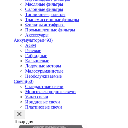
Масляные фильтры
Салонные фильтры
Топливные фильтры
Трансмиссионные фильтры
Фильтры антифриза
Промышленные фильтры
Аксессуары
Аккумуляторы
(493)
AGM
Гелевые
Гибридные
Кальциевые
Лодочные моторы
Малосурьмянистые
Необслуживаемые
Свечи
(60)
Стандартные свечи
Многоэлектродные свечи
V-паз свечи
Иридиевые свечи
Платиновые свечи
Товар дня