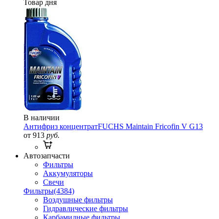
Товар дня
В наличии
Антифриз концентрат
FUCHS Maintain Fricofin V G13
от 913
руб.
Автозапчасти
Фильтры
Аккумуляторы
Свечи
Фильтры
(4384)
Воздушные фильтры
Гидравлические фильтры
Карбамидные фильтры