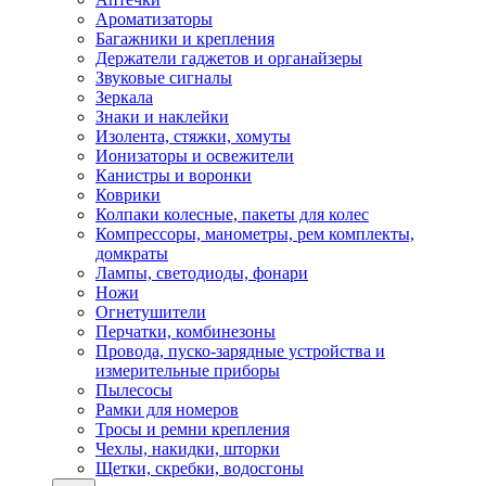
Ароматизаторы
Багажники и крепления
Держатели гаджетов и органайзеры
Звуковые сигналы
Зеркала
Знаки и наклейки
Изолента, стяжки, хомуты
Ионизаторы и освежители
Канистры и воронки
Коврики
Колпаки колесные, пакеты для колес
Компрессоры, манометры, рем комплекты,
домкраты
Лампы, светодиоды, фонари
Ножи
Огнетушители
Перчатки, комбинезоны
Провода, пуско-зарядные устройства и
измерительные приборы
Пылесосы
Рамки для номеров
Тросы и ремни крепления
Чехлы, накидки, шторки
Щетки, скребки, водосгоны