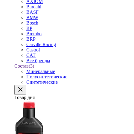
AXIOM
Bardahl
BASF
BMW
Bosch
BP
Brembo
BRP
Carville Racing
Castrol
CAT
Все бренды
Состав
(3)
Минеральные
Полусинтетические
Синтетические
Товар дня