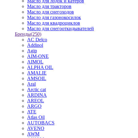
Масло для лодок и катеров
Масло для тракторов
Масло для снегоходов
Масло для газонокосилок
Масло для квадроциклов
Масло для снегооткидывателей
Бренды
(250)
AC Delco
Addinol
Agip
AIM-ONE
AIMOL
ALPHA OIL
AMALIE
AMSOIL
Aral
Arctic cat
ARDINA
AREOL
ARGO
ATE
Atlas Oil
AUTOBACS
AVENO
AWM