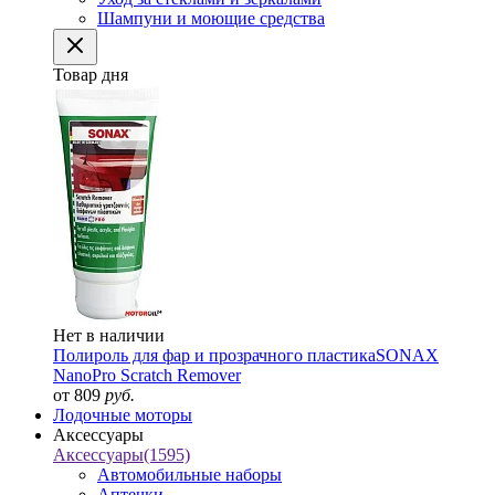
Шампуни и моющие средства
Товар дня
Нет в наличии
Полироль для фар и прозрачного пластика
SONAX
NanoPro Scratch Remover
от 809
руб.
Лодочные моторы
Аксессуары
Аксессуары
(1595)
Автомобильные наборы
Аптечки