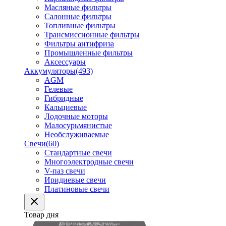
Масляные фильтры
Салонные фильтры
Топливные фильтры
Трансмиссионные фильтры
Фильтры антифриза
Промышленные фильтры
Аксессуары
Аккумуляторы
(493)
AGM
Гелевые
Гибридные
Кальциевые
Лодочные моторы
Малосурьмянистые
Необслуживаемые
Свечи
(60)
Стандартные свечи
Многоэлектродные свечи
V-паз свечи
Иридиевые свечи
Платиновые свечи
Товар дня