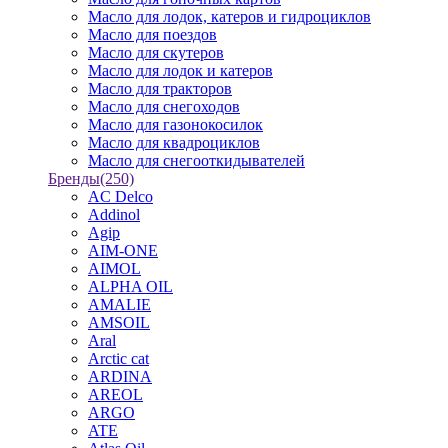
Масло для лодок, катеров и гидроциклов
Масло для поездов
Масло для скутеров
Масло для лодок и катеров
Масло для тракторов
Масло для снегоходов
Масло для газонокосилок
Масло для квадроциклов
Масло для снегооткидывателей
Бренды
(250)
AC Delco
Addinol
Agip
AIM-ONE
AIMOL
ALPHA OIL
AMALIE
AMSOIL
Aral
Arctic cat
ARDINA
AREOL
ARGO
ATE