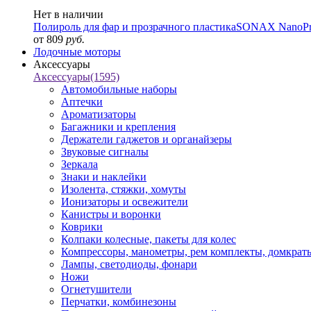
Нет в наличии
Полироль для фар и прозрачного пластика
SONAX NanoPro
от 809
руб.
Лодочные моторы
Аксессуары
Аксессуары
(1595)
Автомобильные наборы
Аптечки
Ароматизаторы
Багажники и крепления
Держатели гаджетов и органайзеры
Звуковые сигналы
Зеркала
Знаки и наклейки
Изолента, стяжки, хомуты
Ионизаторы и освежители
Канистры и воронки
Коврики
Колпаки колесные, пакеты для колес
Компрессоры, манометры, рем комплекты, домкрат
Лампы, светодиоды, фонари
Ножи
Огнетушители
Перчатки, комбинезоны