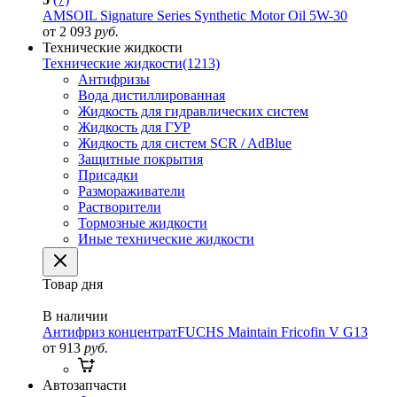
AMSOIL Signature Series Synthetic Motor Oil 5W-30
от 2 093
руб.
Технические жидкости
Технические жидкости
(1213)
Антифризы
Вода дистиллированная
Жидкость для гидравлических систем
Жидкость для ГУР
Жидкость для систем SCR / AdBlue
Защитные покрытия
Присадки
Размораживатели
Растворители
Тормозные жидкости
Иные технические жидкости
Товар дня
В наличии
Антифриз концентрат
FUCHS Maintain Fricofin V G13
от 913
руб.
Автозапчасти