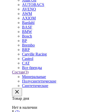
Atlas Oil
AUTOBACS
AVENO
AWM
AXIOM
Bardahl
BASF
BMW
Bosch
BP
Brembo
BRP
Carville Racing
Castrol
CAT
Все бренды
Состав
(3)
Минеральные
Полусинтетические
Синтетические
Товар дня
Нет в наличии
5
(7)