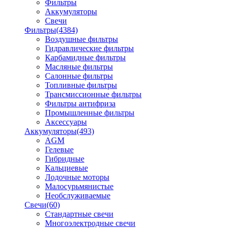
Фильтры
Аккумуляторы
Свечи
Фильтры
(4384)
Воздушные фильтры
Гидравлические фильтры
Карбамидные фильтры
Масляные фильтры
Салонные фильтры
Топливные фильтры
Трансмиссионные фильтры
Фильтры антифриза
Промышленные фильтры
Аксессуары
Аккумуляторы
(493)
AGM
Гелевые
Гибридные
Кальциевые
Лодочные моторы
Малосурьмянистые
Необслуживаемые
Свечи
(60)
Стандартные свечи
Многоэлектродные свечи