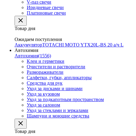
V-паз свечи
Иридиевые свечи
Платиновые свечи
Товар дня
Ожидаем поступления
Аккумулятор
TOTACHI MOTO YTX20L-BS 20 а/ч L
Автохимия
Автохимия
(1556)
Клеи и герметики
Очистители и растворители
Размораживатели
Салфетки, губки, аппликаторы
Средства для рук
Уход за дисками и шинами
Уход за кузовом
Уход за подкапотным пространством
Уход за салоном
Уход за стеклами и зеркалами
Шампуни и моющие средства
Товар дня