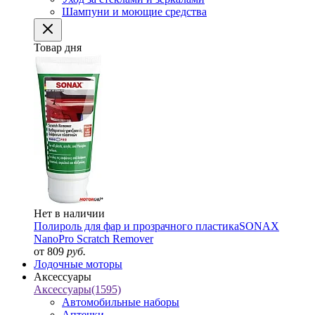
Шампуни и моющие средства
Товар дня
Нет в наличии
Полироль для фар и прозрачного пластика
SONAX
NanoPro Scratch Remover
от 809
руб.
Лодочные моторы
Аксессуары
Аксессуары
(1595)
Автомобильные наборы
Аптечки