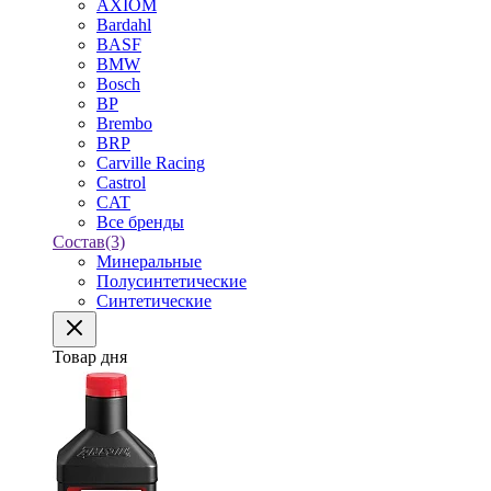
AXIOM
Bardahl
BASF
BMW
Bosch
BP
Brembo
BRP
Carville Racing
Castrol
CAT
Все бренды
Состав
(3)
Минеральные
Полусинтетические
Синтетические
Товар дня