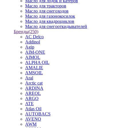
Масло для лодок и катеров
Масло для тракторов
Масло для снегоходов
Масло для газонокосилок
Масло для квадроциклов
Масло для снегооткидывателей
Бренды
(250)
AC Delco
Addinol
Agip
AIM-ONE
AIMOL
ALPHA OIL
AMALIE
AMSOIL
Aral
Arctic cat
ARDINA
AREOL
ARGO
ATE
Atlas Oil
AUTOBACS
AVENO
AWM