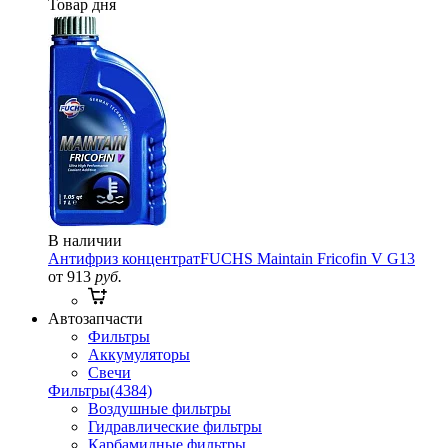
Товар дня
В наличии
Антифриз концентрат
FUCHS Maintain Fricofin V G13
от 913
руб.
Автозапчасти
Фильтры
Аккумуляторы
Свечи
Фильтры
(4384)
Воздушные фильтры
Гидравлические фильтры
Карбамидные фильтры