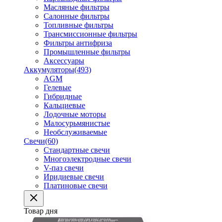
Масляные фильтры
Салонные фильтры
Топливные фильтры
Трансмиссионные фильтры
Фильтры антифриза
Промышленные фильтры
Аксессуары
Аккумуляторы
(493)
AGM
Гелевые
Гибридные
Кальциевые
Лодочные моторы
Малосурьмянистые
Необслуживаемые
Свечи
(60)
Стандартные свечи
Многоэлектродные свечи
V-паз свечи
Иридиевые свечи
Платиновые свечи
Товар дня