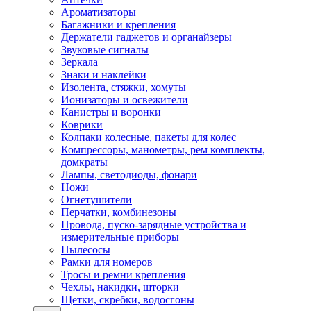
Ароматизаторы
Багажники и крепления
Держатели гаджетов и органайзеры
Звуковые сигналы
Зеркала
Знаки и наклейки
Изолента, стяжки, хомуты
Ионизаторы и освежители
Канистры и воронки
Коврики
Колпаки колесные, пакеты для колес
Компрессоры, манометры, рем комплекты,
домкраты
Лампы, светодиоды, фонари
Ножи
Огнетушители
Перчатки, комбинезоны
Провода, пуско-зарядные устройства и
измерительные приборы
Пылесосы
Рамки для номеров
Тросы и ремни крепления
Чехлы, накидки, шторки
Щетки, скребки, водосгоны