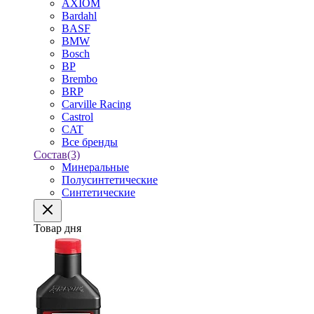
AXIOM
Bardahl
BASF
BMW
Bosch
BP
Brembo
BRP
Carville Racing
Castrol
CAT
Все бренды
Состав
(3)
Минеральные
Полусинтетические
Синтетические
Товар дня