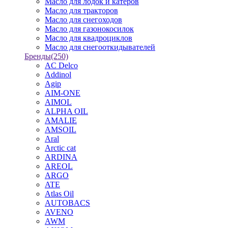
Масло для лодок и катеров
Масло для тракторов
Масло для снегоходов
Масло для газонокосилок
Масло для квадроциклов
Масло для снегооткидывателей
Бренды
(250)
AC Delco
Addinol
Agip
AIM-ONE
AIMOL
ALPHA OIL
AMALIE
AMSOIL
Aral
Arctic cat
ARDINA
AREOL
ARGO
ATE
Atlas Oil
AUTOBACS
AVENO
AWM