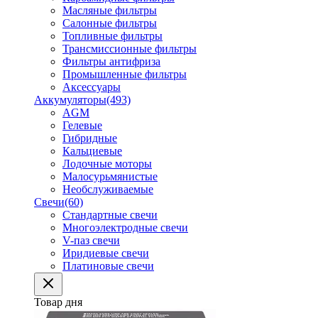
Масляные фильтры
Салонные фильтры
Топливные фильтры
Трансмиссионные фильтры
Фильтры антифриза
Промышленные фильтры
Аксессуары
Аккумуляторы
(493)
AGM
Гелевые
Гибридные
Кальциевые
Лодочные моторы
Малосурьмянистые
Необслуживаемые
Свечи
(60)
Стандартные свечи
Многоэлектродные свечи
V-паз свечи
Иридиевые свечи
Платиновые свечи
Товар дня