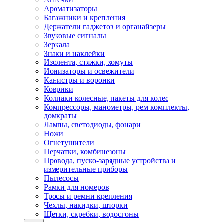
Ароматизаторы
Багажники и крепления
Держатели гаджетов и органайзеры
Звуковые сигналы
Зеркала
Знаки и наклейки
Изолента, стяжки, хомуты
Ионизаторы и освежители
Канистры и воронки
Коврики
Колпаки колесные, пакеты для колес
Компрессоры, манометры, рем комплекты,
домкраты
Лампы, светодиоды, фонари
Ножи
Огнетушители
Перчатки, комбинезоны
Провода, пуско-зарядные устройства и
измерительные приборы
Пылесосы
Рамки для номеров
Тросы и ремни крепления
Чехлы, накидки, шторки
Щетки, скребки, водосгоны