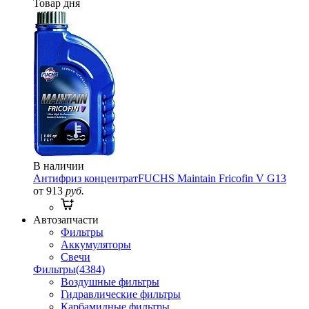
Товар дня
В наличии
Антифриз концентрат
FUCHS Maintain Fricofin V G13
от 913
руб.
Автозапчасти
Фильтры
Аккумуляторы
Свечи
Фильтры
(4384)
Воздушные фильтры
Гидравлические фильтры
Карбамидные фильтры