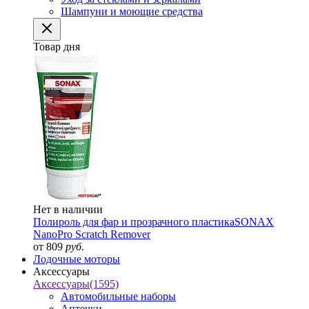
Шампуни и моющие средства
Товар дня
Нет в наличии
Полироль для фар и прозрачного пластика
SONAX
NanoPro Scratch Remover
от 809
руб.
Лодочные моторы
Аксессуары
Аксессуары
(1595)
Автомобильные наборы
Аптечки