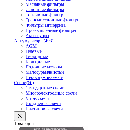
Масляные фильтры
Салонные фильтры
Топливные фильтры
Трансмиссионные фильтры
Фильтры антифриза
Промышленные фильтры
Аксессуары
Аккумуляторы
(493)
AGM
Гелевые
Гибридные
Кальциевые
Лодочные моторы
Малосурьмянистые
Необслуживаемые
Свечи
(60)
Стандартные свечи
Многоэлектродные свечи
V-паз свечи
Иридиевые свечи
Платиновые свечи
Товар дня