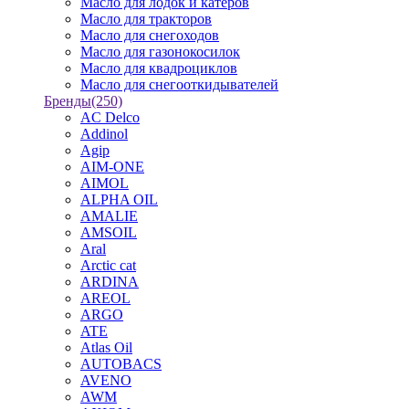
Масло для лодок и катеров
Масло для тракторов
Масло для снегоходов
Масло для газонокосилок
Масло для квадроциклов
Масло для снегооткидывателей
Бренды
(250)
AC Delco
Addinol
Agip
AIM-ONE
AIMOL
ALPHA OIL
AMALIE
AMSOIL
Aral
Arctic cat
ARDINA
AREOL
ARGO
ATE
Atlas Oil
AUTOBACS
AVENO
AWM