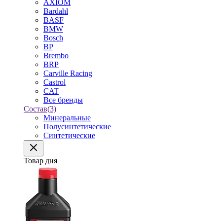
AXIOM
Bardahl
BASF
BMW
Bosch
BP
Brembo
BRP
Carville Racing
Castrol
CAT
Все бренды
Состав
(3)
Минеральные
Полусинтетические
Синтетические
Товар дня