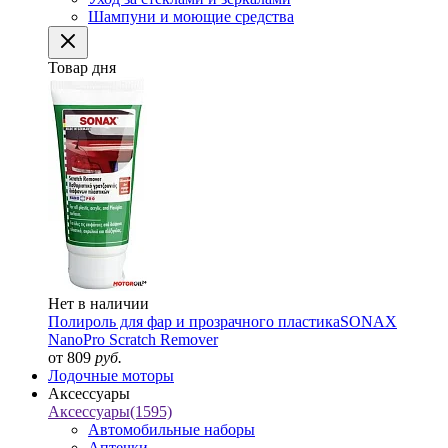
Шампуни и моющие средства
Товар дня
Нет в наличии
Полироль для фар и прозрачного пластика
SONAX
NanoPro Scratch Remover
от 809
руб.
Лодочные моторы
Аксессуары
Аксессуары
(1595)
Автомобильные наборы
Аптечки