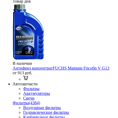
Товар дня
В наличии
Антифриз концентрат
FUCHS Maintain Fricofin V G13
от 913
руб.
Автозапчасти
Фильтры
Аккумуляторы
Свечи
Фильтры
(4384)
Воздушные фильтры
Гидравлические фильтры
Карбамидные фильтры