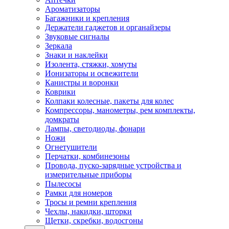
Ароматизаторы
Багажники и крепления
Держатели гаджетов и органайзеры
Звуковые сигналы
Зеркала
Знаки и наклейки
Изолента, стяжки, хомуты
Ионизаторы и освежители
Канистры и воронки
Коврики
Колпаки колесные, пакеты для колес
Компрессоры, манометры, рем комплекты,
домкраты
Лампы, светодиоды, фонари
Ножи
Огнетушители
Перчатки, комбинезоны
Провода, пуско-зарядные устройства и
измерительные приборы
Пылесосы
Рамки для номеров
Тросы и ремни крепления
Чехлы, накидки, шторки
Щетки, скребки, водосгоны