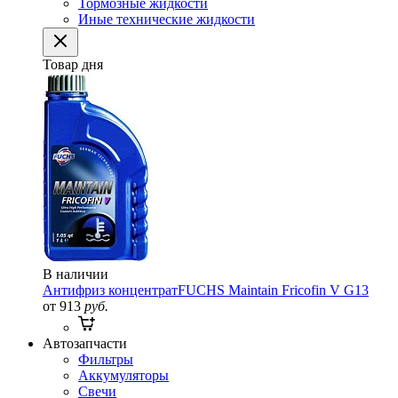
Тормозные жидкости
Иные технические жидкости
Товар дня
В наличии
Антифриз концентрат
FUCHS Maintain Fricofin V G13
от 913
руб.
Автозапчасти
Фильтры
Аккумуляторы
Свечи