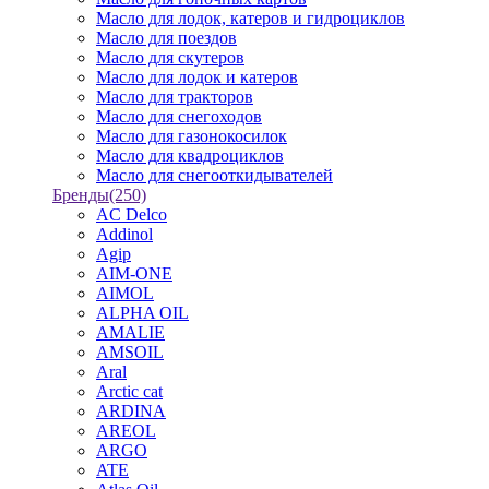
Масло для лодок, катеров и гидроциклов
Масло для поездов
Масло для скутеров
Масло для лодок и катеров
Масло для тракторов
Масло для снегоходов
Масло для газонокосилок
Масло для квадроциклов
Масло для снегооткидывателей
Бренды
(250)
AC Delco
Addinol
Agip
AIM-ONE
AIMOL
ALPHA OIL
AMALIE
AMSOIL
Aral
Arctic cat
ARDINA
AREOL
ARGO
ATE