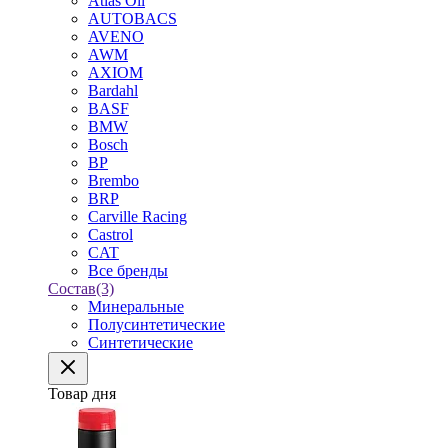
Atlas Oil
AUTOBACS
AVENO
AWM
AXIOM
Bardahl
BASF
BMW
Bosch
BP
Brembo
BRP
Carville Racing
Castrol
CAT
Все бренды
Состав
(3)
Минеральные
Полусинтетические
Синтетические
Товар дня