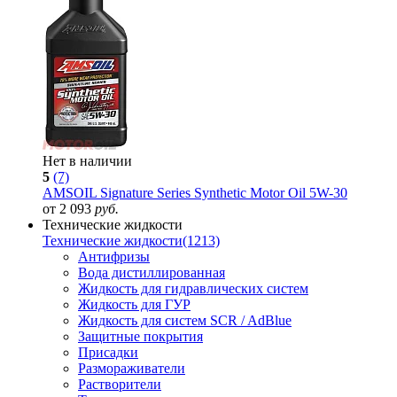
Нет в наличии
5
(7)
AMSOIL Signature Series Synthetic Motor Oil 5W-30
от 2 093
руб.
Технические жидкости
Технические жидкости
(1213)
Антифризы
Вода дистиллированная
Жидкость для гидравлических систем
Жидкость для ГУР
Жидкость для систем SCR / AdBlue
Защитные покрытия
Присадки
Размораживатели
Растворители