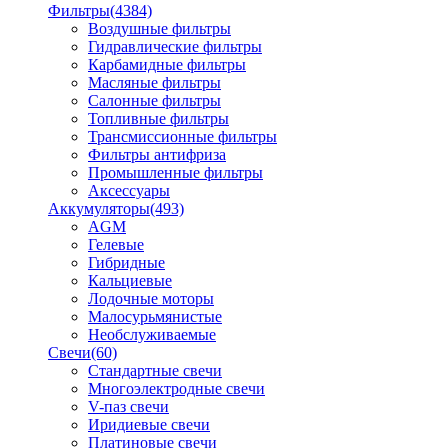
Фильтры
(4384)
Воздушные фильтры
Гидравлические фильтры
Карбамидные фильтры
Масляные фильтры
Салонные фильтры
Топливные фильтры
Трансмиссионные фильтры
Фильтры антифриза
Промышленные фильтры
Аксессуары
Аккумуляторы
(493)
AGM
Гелевые
Гибридные
Кальциевые
Лодочные моторы
Малосурьмянистые
Необслуживаемые
Свечи
(60)
Стандартные свечи
Многоэлектродные свечи
V-паз свечи
Иридиевые свечи
Платиновые свечи