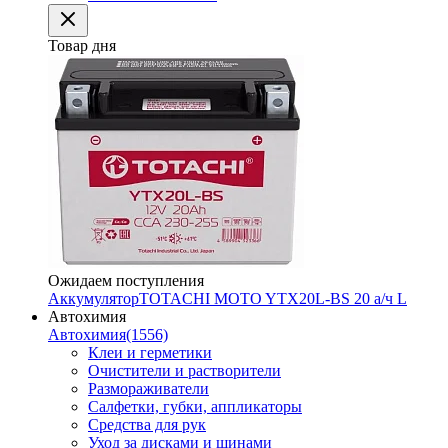
Товар дня
Ожидаем поступления
Аккумулятор
TOTACHI MOTO YTX20L-BS 20 а/ч L
Автохимия
Автохимия
(1556)
Клеи и герметики
Очистители и растворители
Размораживатели
Салфетки, губки, аппликаторы
Средства для рук
Уход за дисками и шинами