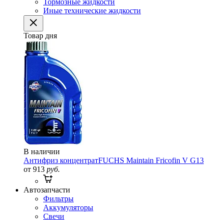
Тормозные жидкости
Иные технические жидкости
Товар дня
В наличии
Антифриз концентрат
FUCHS Maintain Fricofin V G13
от 913
руб.
Автозапчасти
Фильтры
Аккумуляторы
Свечи