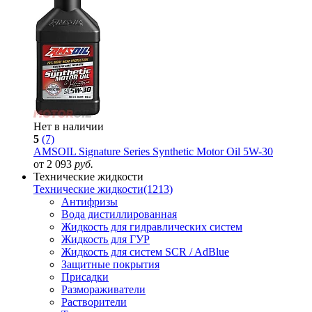
Нет в наличии
5
(7)
AMSOIL Signature Series Synthetic Motor Oil 5W-30
от 2 093
руб.
Технические жидкости
Технические жидкости
(1213)
Антифризы
Вода дистиллированная
Жидкость для гидравлических систем
Жидкость для ГУР
Жидкость для систем SCR / AdBlue
Защитные покрытия
Присадки
Размораживатели
Растворители