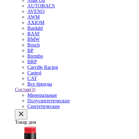
Atlas Oil
AUTOBACS
AVENO
AWM
AXIOM
Bardahl
BASF
BMW
Bosch
BP
Brembo
BRP
Carville Racing
Castrol
CAT
Все бренды
Состав
(3)
Минеральные
Полусинтетические
Синтетические
Товар дня