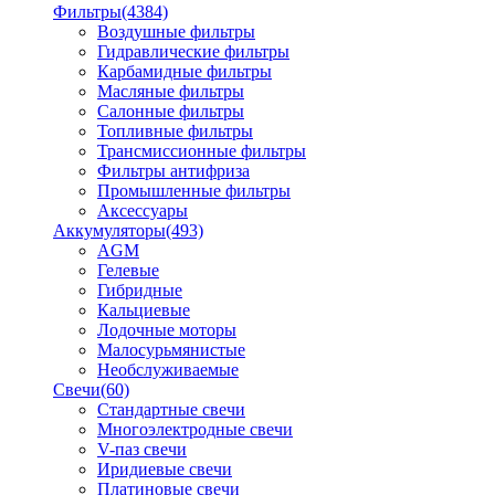
Фильтры
(4384)
Воздушные фильтры
Гидравлические фильтры
Карбамидные фильтры
Масляные фильтры
Салонные фильтры
Топливные фильтры
Трансмиссионные фильтры
Фильтры антифриза
Промышленные фильтры
Аксессуары
Аккумуляторы
(493)
AGM
Гелевые
Гибридные
Кальциевые
Лодочные моторы
Малосурьмянистые
Необслуживаемые
Свечи
(60)
Стандартные свечи
Многоэлектродные свечи
V-паз свечи
Иридиевые свечи
Платиновые свечи