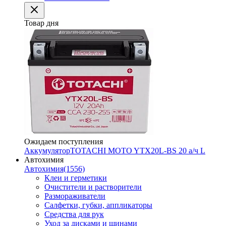
Товар дня
Ожидаем поступления
Аккумулятор
TOTACHI MOTO YTX20L-BS 20 а/ч L
Автохимия
Автохимия
(1556)
Клеи и герметики
Очистители и растворители
Размораживатели
Салфетки, губки, аппликаторы
Средства для рук
Уход за дисками и шинами