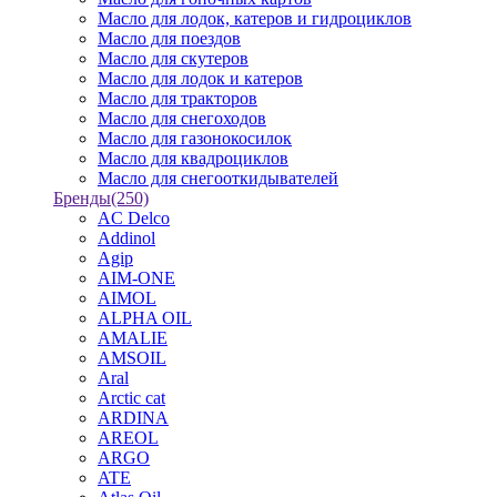
Масло для лодок, катеров и гидроциклов
Масло для поездов
Масло для скутеров
Масло для лодок и катеров
Масло для тракторов
Масло для снегоходов
Масло для газонокосилок
Масло для квадроциклов
Масло для снегооткидывателей
Бренды
(250)
AC Delco
Addinol
Agip
AIM-ONE
AIMOL
ALPHA OIL
AMALIE
AMSOIL
Aral
Arctic cat
ARDINA
AREOL
ARGO
ATE