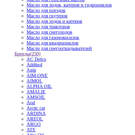
Масло для лодок, катеров и гидроциклов
Масло для поездов
Масло для скутеров
Масло для лодок и катеров
Масло для тракторов
Масло для снегоходов
Масло для газонокосилок
Масло для квадроциклов
Масло для снегооткидывателей
Бренды
(250)
AC Delco
Addinol
Agip
AIM-ONE
AIMOL
ALPHA OIL
AMALIE
AMSOIL
Aral
Arctic cat
ARDINA
AREOL
ARGO
ATE