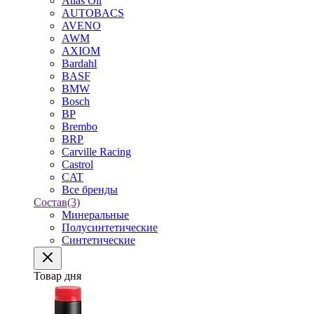
Atlas Oil
AUTOBACS
AVENO
AWM
AXIOM
Bardahl
BASF
BMW
Bosch
BP
Brembo
BRP
Carville Racing
Castrol
CAT
Все бренды
Состав
(3)
Минеральные
Полусинтетические
Синтетические
Товар дня