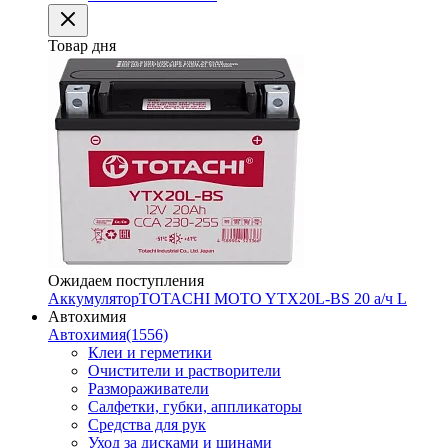
Товар дня
Ожидаем поступления
Аккумулятор
TOTACHI MOTO YTX20L-BS 20 а/ч L
Автохимия
Автохимия
(1556)
Клеи и герметики
Очистители и растворители
Размораживатели
Салфетки, губки, аппликаторы
Средства для рук
Уход за дисками и шинами