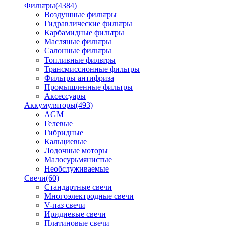
Фильтры
(4384)
Воздушные фильтры
Гидравлические фильтры
Карбамидные фильтры
Масляные фильтры
Салонные фильтры
Топливные фильтры
Трансмиссионные фильтры
Фильтры антифриза
Промышленные фильтры
Аксессуары
Аккумуляторы
(493)
AGM
Гелевые
Гибридные
Кальциевые
Лодочные моторы
Малосурьмянистые
Необслуживаемые
Свечи
(60)
Стандартные свечи
Многоэлектродные свечи
V-паз свечи
Иридиевые свечи
Платиновые свечи