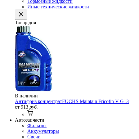
Тормозные жидкости
Иные технические жидкости
Товар дня
В наличии
Антифриз концентрат
FUCHS Maintain Fricofin V G13
от 913
руб.
Автозапчасти
Фильтры
Аккумуляторы
Свечи