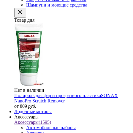
Шампуни и моющие средства
Товар дня
Нет в наличии
Полироль для фар и прозрачного пластика
SONAX
NanoPro Scratch Remover
от 809
руб.
Лодочные моторы
Аксессуары
Аксессуары
(1595)
Автомобильные наборы
Аптечки