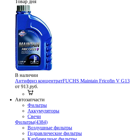
Товар дня
В наличии
Антифриз концентрат
FUCHS Maintain Fricofin V G13
от 913
руб.
Автозапчасти
Фильтры
Аккумуляторы
Свечи
Фильтры
(4384)
Воздушные фильтры
Гидравлические фильтры
Карбамидные фильтры