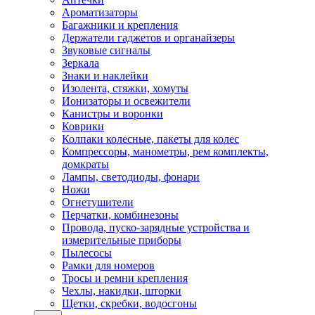
Ароматизаторы
Багажники и крепления
Держатели гаджетов и органайзеры
Звуковые сигналы
Зеркала
Знаки и наклейки
Изолента, стяжки, хомуты
Ионизаторы и освежители
Канистры и воронки
Коврики
Колпаки колесные, пакеты для колес
Компрессоры, манометры, рем комплекты,
домкраты
Лампы, светодиоды, фонари
Ножи
Огнетушители
Перчатки, комбинезоны
Провода, пуско-зарядные устройства и
измерительные приборы
Пылесосы
Рамки для номеров
Тросы и ремни крепления
Чехлы, накидки, шторки
Щетки, скребки, водосгоны