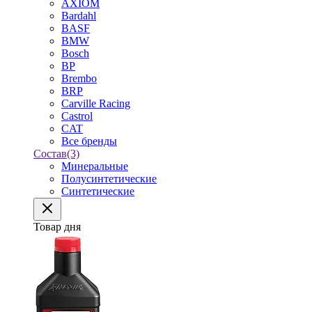
AXIOM
Bardahl
BASF
BMW
Bosch
BP
Brembo
BRP
Carville Racing
Castrol
CAT
Все бренды
Состав
(3)
Минеральные
Полусинтетические
Синтетические
Товар дня