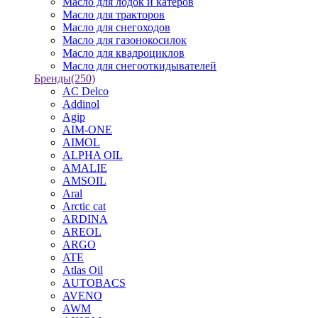
Масло для лодок и катеров
Масло для тракторов
Масло для снегоходов
Масло для газонокосилок
Масло для квадроциклов
Масло для снегооткидывателей
Бренды
(250)
AC Delco
Addinol
Agip
AIM-ONE
AIMOL
ALPHA OIL
AMALIE
AMSOIL
Aral
Arctic cat
ARDINA
AREOL
ARGO
ATE
Atlas Oil
AUTOBACS
AVENO
AWM