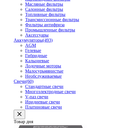
Масляные фильтры
Салонные фильтры
Топливные фильтры
Трансмиссионные фильтры
Фильтры антифриза
Промышленные фильтры
Аксессуары
Аккумуляторы
(493)
AGM
Гелевые
Гибридные
Кальциевые
Лодочные моторы
Малосурьмянистые
Необслуживаемые
Свечи
(60)
Стандартные свечи
Многоэлектродные свечи
V-паз свечи
Иридиевые свечи
Платиновые свечи
Товар дня