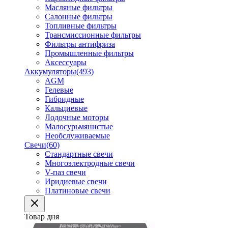
Масляные фильтры
Салонные фильтры
Топливные фильтры
Трансмиссионные фильтры
Фильтры антифриза
Промышленные фильтры
Аксессуары
Аккумуляторы
(493)
AGM
Гелевые
Гибридные
Кальциевые
Лодочные моторы
Малосурьмянистые
Необслуживаемые
Свечи
(60)
Стандартные свечи
Многоэлектродные свечи
V-паз свечи
Иридиевые свечи
Платиновые свечи
Товар дня