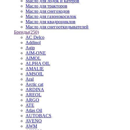
Масло для лодок и катеров
Масло для тракторов
Масло для снегоходов
Масло для газонокосилок
Масло для квадроциклов
Масло для снегооткидывателей
Бренды
(250)
AC Delco
Addinol
Agip
AIM-ONE
AIMOL
ALPHA OIL
AMALIE
AMSOIL
Aral
Arctic cat
ARDINA
AREOL
ARGO
ATE
Atlas Oil
AUTOBACS
AVENO
AWM