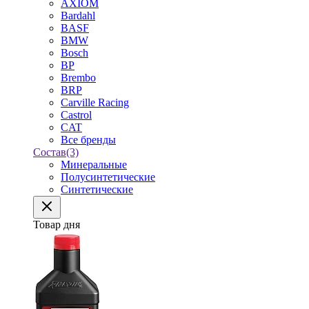
AXIOM
Bardahl
BASF
BMW
Bosch
BP
Brembo
BRP
Carville Racing
Castrol
CAT
Все бренды
Состав
(3)
Минеральные
Полусинтетические
Синтетические
Товар дня