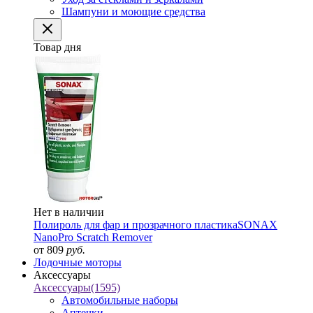
Шампуни и моющие средства
Товар дня
Нет в наличии
Полироль для фар и прозрачного пластика
SONAX
NanoPro Scratch Remover
от 809
руб.
Лодочные моторы
Аксессуары
Аксессуары
(1595)
Автомобильные наборы
Аптечки