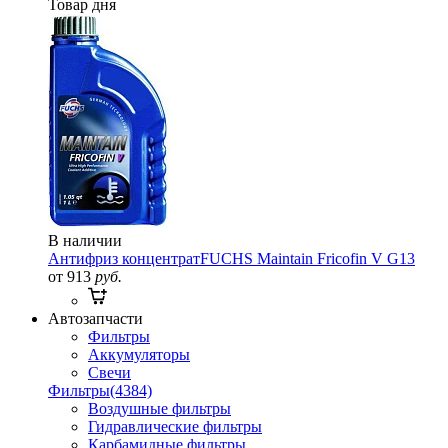
Товар дня
В наличии
Антифриз концентрат
FUCHS Maintain Fricofin V G13
от 913
руб.
Автозапчасти
Фильтры
Аккумуляторы
Свечи
Фильтры
(4384)
Воздушные фильтры
Гидравлические фильтры
Карбамидные фильтры