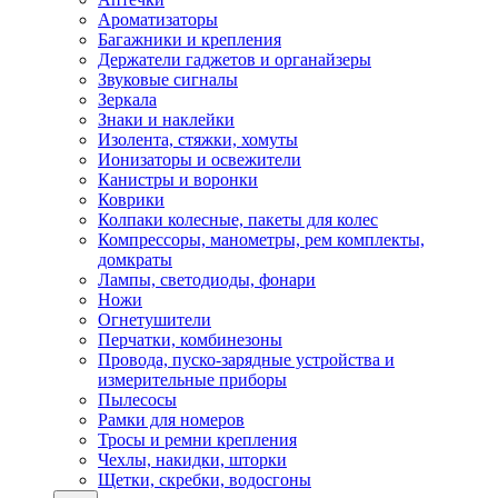
Ароматизаторы
Багажники и крепления
Держатели гаджетов и органайзеры
Звуковые сигналы
Зеркала
Знаки и наклейки
Изолента, стяжки, хомуты
Ионизаторы и освежители
Канистры и воронки
Коврики
Колпаки колесные, пакеты для колес
Компрессоры, манометры, рем комплекты,
домкраты
Лампы, светодиоды, фонари
Ножи
Огнетушители
Перчатки, комбинезоны
Провода, пуско-зарядные устройства и
измерительные приборы
Пылесосы
Рамки для номеров
Тросы и ремни крепления
Чехлы, накидки, шторки
Щетки, скребки, водосгоны