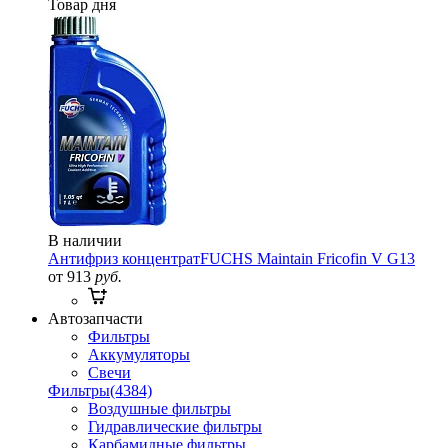
Товар дня
В наличии
Антифриз концентрат
FUCHS Maintain Fricofin V G13
от 913
руб.
Автозапчасти
Фильтры
Аккумуляторы
Свечи
Фильтры
(4384)
Воздушные фильтры
Гидравлические фильтры
Карбамидные фильтры