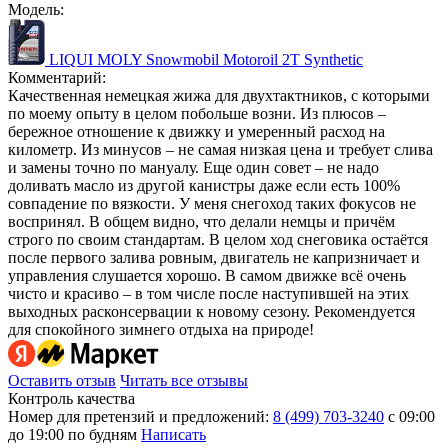
Модель:
LIQUI MOLY Snowmobil Motoroil 2T Synthetic
Комментарий:
Качественная немецкая жижа для двухтактников, с которыми
по моему опыту в целом побольше возни. Из плюсов –
бережное отношение к движку и умеренный расход на
километр. Из минусов – не самая низкая цена и требует слива
и замены точно по мануалу. Еще один совет – не надо
доливать масло из другой канистры даже если есть 100%
совпадение по вязкости. У меня снегоход таких фокусов не
воспринял. В общем видно, что делали немцы и причём
строго по своим стандартам. В целом ход снеговика остаётся
после первого залива ровным, двигатель не капризничает и
управления слушается хорошо. В самом движке всё очень
чисто и красиво – в том числе после наступившей на этих
выходных расконсервации к новому сезону. Рекомендуется
для спокойного зимнего отдыха на природе!
Оставить отзыв
Читать все отзывы
Контроль качества
Номер для претензий и предложений:
8 (499) 703-3240
с 09:00
до 19:00 по будням
Написать