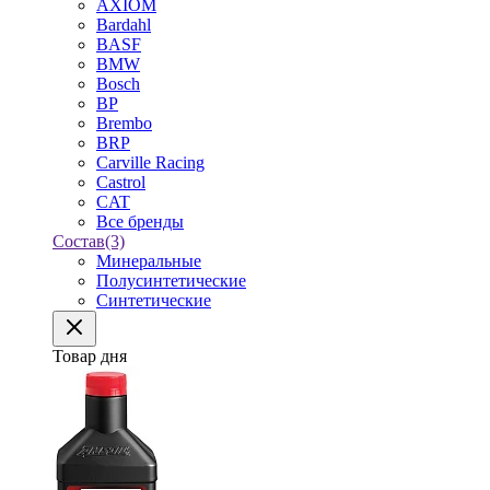
AXIOM
Bardahl
BASF
BMW
Bosch
BP
Brembo
BRP
Carville Racing
Castrol
CAT
Все бренды
Состав
(3)
Минеральные
Полусинтетические
Синтетические
Товар дня