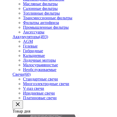
Масляные фильтры
Салонные фильтры
Топливные фильтры
Трансмиссионные фильтры
Фильтры антифриза
Промышленные фильтры
Аксессуары
Аккумуляторы
(493)
AGM
Гелевые
Гибридные
Кальциевые
Лодочные моторы
Малосурьмянистые
Необслуживаемые
Свечи
(60)
Стандартные свечи
Многоэлектродные свечи
V-паз свечи
Иридиевые свечи
Платиновые свечи
Товар дня