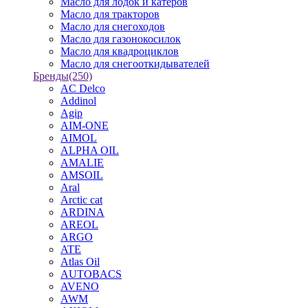
Масло для лодок и катеров
Масло для тракторов
Масло для снегоходов
Масло для газонокосилок
Масло для квадроциклов
Масло для снегооткидывателей
Бренды
(250)
AC Delco
Addinol
Agip
AIM-ONE
AIMOL
ALPHA OIL
AMALIE
AMSOIL
Aral
Arctic cat
ARDINA
AREOL
ARGO
ATE
Atlas Oil
AUTOBACS
AVENO
AWM