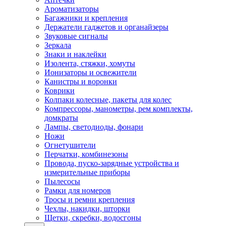
Ароматизаторы
Багажники и крепления
Держатели гаджетов и органайзеры
Звуковые сигналы
Зеркала
Знаки и наклейки
Изолента, стяжки, хомуты
Ионизаторы и освежители
Канистры и воронки
Коврики
Колпаки колесные, пакеты для колес
Компрессоры, манометры, рем комплекты,
домкраты
Лампы, светодиоды, фонари
Ножи
Огнетушители
Перчатки, комбинезоны
Провода, пуско-зарядные устройства и
измерительные приборы
Пылесосы
Рамки для номеров
Тросы и ремни крепления
Чехлы, накидки, шторки
Щетки, скребки, водосгоны