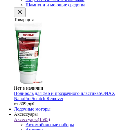
Шампуни и моющие средства
Товар дня
Нет в наличии
Полироль для фар и прозрачного пластика
SONAX
NanoPro Scratch Remover
от 809
руб.
Лодочные моторы
Аксессуары
Аксессуары
(1595)
Автомобильные наборы
Аптечки