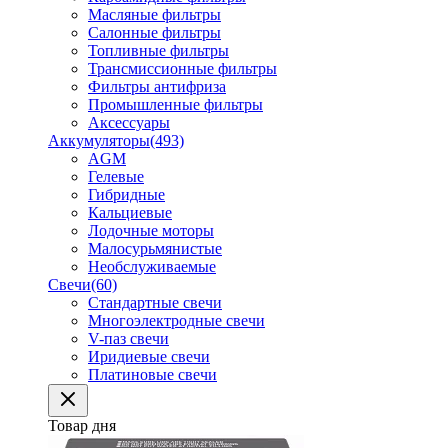
Масляные фильтры
Салонные фильтры
Топливные фильтры
Трансмиссионные фильтры
Фильтры антифриза
Промышленные фильтры
Аксессуары
Аккумуляторы
(493)
AGM
Гелевые
Гибридные
Кальциевые
Лодочные моторы
Малосурьмянистые
Необслуживаемые
Свечи
(60)
Стандартные свечи
Многоэлектродные свечи
V-паз свечи
Иридиевые свечи
Платиновые свечи
Товар дня