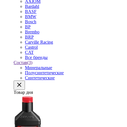
AXIOM
Bardahl
BASF
BMW
Bosch
BP
Brembo
BRP
Carville Racing
Castrol
CAT
Все бренды
Состав
(3)
Минеральные
Полусинтетические
Синтетические
Товар дня