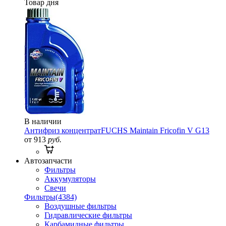
Товар дня
В наличии
Антифриз концентрат
FUCHS Maintain Fricofin V G13
от 913
руб.
Автозапчасти
Фильтры
Аккумуляторы
Свечи
Фильтры
(4384)
Воздушные фильтры
Гидравлические фильтры
Карбамидные фильтры