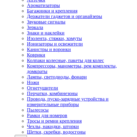
Ароматизаторы
Багажники и крепления
Держатели гаджетов и органайзеры
Звуковые сигналы
Зеркала
Знаки и наклейки
Изолента, стяжки, хомуты
Ионизаторы и освежители
Канистры и воронки
Коврики
Колпаки колесные, пакеты для колес
Компрессоры, манометры, рем комплекты,
домкраты
Лампы, светодиоды, фонари
Ножи
Огнетушители
Перчатки, комбинезоны
Провода, пуско-зарядные устройства и
измерительные приборы
Пылесосы
Рамки для номеров
Тросы и ремни крепления
Чехлы, накидки, шторки
Щетки, скребки, водосгоны