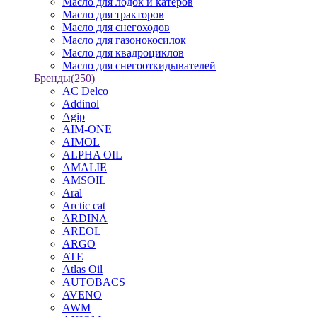
Масло для лодок и катеров
Масло для тракторов
Масло для снегоходов
Масло для газонокосилок
Масло для квадроциклов
Масло для снегооткидывателей
Бренды
(250)
AC Delco
Addinol
Agip
AIM-ONE
AIMOL
ALPHA OIL
AMALIE
AMSOIL
Aral
Arctic cat
ARDINA
AREOL
ARGO
ATE
Atlas Oil
AUTOBACS
AVENO
AWM