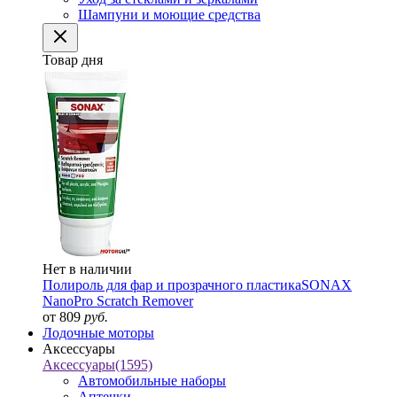
Шампуни и моющие средства
Товар дня
Нет в наличии
Полироль для фар и прозрачного пластика
SONAX
NanoPro Scratch Remover
от 809
руб.
Лодочные моторы
Аксессуары
Аксессуары
(1595)
Автомобильные наборы
Аптечки