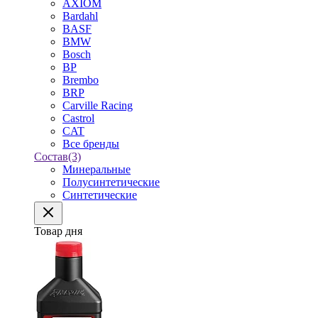
AXIOM
Bardahl
BASF
BMW
Bosch
BP
Brembo
BRP
Carville Racing
Castrol
CAT
Все бренды
Состав
(3)
Минеральные
Полусинтетические
Синтетические
Товар дня