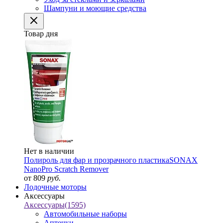
Шампуни и моющие средства
Товар дня
Нет в наличии
Полироль для фар и прозрачного пластика
SONAX
NanoPro Scratch Remover
от 809
руб.
Лодочные моторы
Аксессуары
Аксессуары
(1595)
Автомобильные наборы
Аптечки