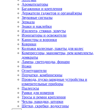
Ароматизаторы
Багажники и крепления
Держатели гаджетов и органайзеры
Звуковые сигналы
Зеркала
Знаки и наклейки
Изолента, стяжки, хомуты
Ионизаторы и освежители
Канистры и воронки
Коврики
Колпаки колесные, пакеты для колес
Компрессоры, манометры, рем комплекты,
домкраты
Лампы, светодиоды, фонари
Ножи
Огнетушители
Перчатки, комбинезоны
Провода, пуско-зарядные устройства и
измерительные приборы
Пылесосы
Рамки для номеров
Тросы и ремни крепления
Чехлы, накидки, шторки
Щетки, скребки, водосгоны