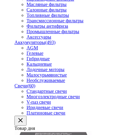
Масляные фильтры
Салонные фильтры
Топливные фильтры
Трансмиссионные фильтры
Фильтры антифриза
Промышленные фильтры
Аксессуары
Аккумуляторы
(493)
AGM
Гелевые
Гибридные
Кальциевые
Лодочные моторы
Малосурьмянистые
Необслуживаемые
Свечи
(60)
Стандартные свечи
Многоэлектродные свечи
V-паз свечи
Иридиевые свечи
Платиновые свечи
Товар дня