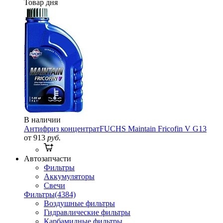
Товар дня
В наличии
Антифриз концентрат
FUCHS Maintain Fricofin V G13
от 913
руб.
Автозапчасти
Фильтры
Аккумуляторы
Свечи
Фильтры
(4384)
Воздушные фильтры
Гидравлические фильтры
Карбамидные фильтры