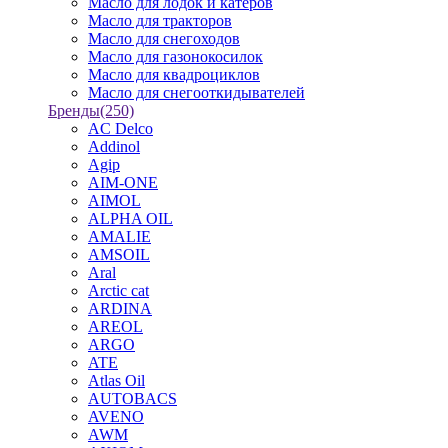
Масло для лодок и катеров
Масло для тракторов
Масло для снегоходов
Масло для газонокосилок
Масло для квадроциклов
Масло для снегооткидывателей
Бренды
(250)
AC Delco
Addinol
Agip
AIM-ONE
AIMOL
ALPHA OIL
AMALIE
AMSOIL
Aral
Arctic cat
ARDINA
AREOL
ARGO
ATE
Atlas Oil
AUTOBACS
AVENO
AWM