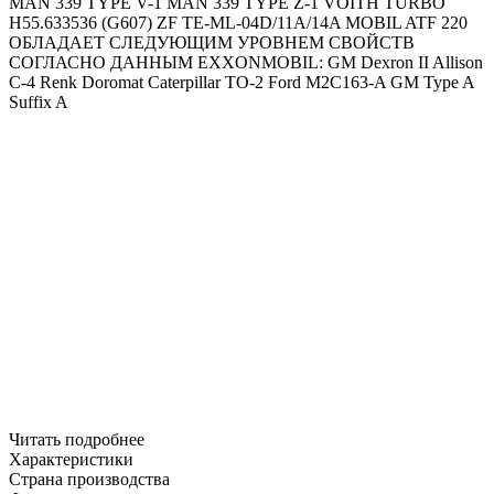
MAN 339 TYPE V-1
MAN 339 TYPE Z-1
VOITH TURBO
H55.633536 (G607)
ZF TE-ML-04D/11A/14A
MOBIL ATF 220
ОБЛАДАЕТ СЛЕДУЮЩИМ УРОВНЕМ СВОЙСТВ
СОГЛАСНО ДАННЫМ EXXONMOBIL:
GM Dexron II
Allison
C-4
Renk Doromat
Caterpillar TO-2
Ford M2C163-A
GM Type A
Suffix A
Читать подробнее
Характеристики
Страна производства