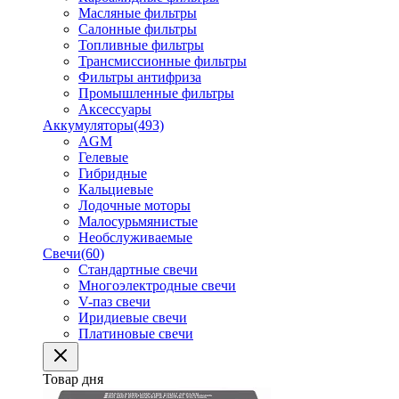
Масляные фильтры
Салонные фильтры
Топливные фильтры
Трансмиссионные фильтры
Фильтры антифриза
Промышленные фильтры
Аксессуары
Аккумуляторы
(493)
AGM
Гелевые
Гибридные
Кальциевые
Лодочные моторы
Малосурьмянистые
Необслуживаемые
Свечи
(60)
Стандартные свечи
Многоэлектродные свечи
V-паз свечи
Иридиевые свечи
Платиновые свечи
Товар дня