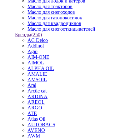
Масло для лодок и катеров
Масло для тракторов
Масло для снегоходов
Масло для газонокосилок
Масло для квадроциклов
Масло для снегооткидывателей
Бренды
(250)
AC Delco
Addinol
Agip
AIM-ONE
AIMOL
ALPHA OIL
AMALIE
AMSOIL
Aral
Arctic cat
ARDINA
AREOL
ARGO
ATE
Atlas Oil
AUTOBACS
AVENO
AWM