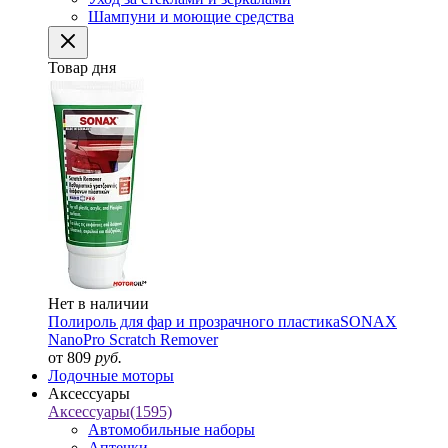
Шампуни и моющие средства
Товар дня
Нет в наличии
Полироль для фар и прозрачного пластика
SONAX
NanoPro Scratch Remover
от 809
руб.
Лодочные моторы
Аксессуары
Аксессуары
(1595)
Автомобильные наборы
Аптечки