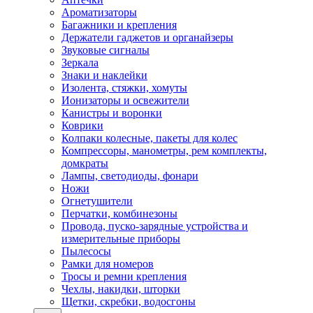
Ароматизаторы
Багажники и крепления
Держатели гаджетов и органайзеры
Звуковые сигналы
Зеркала
Знаки и наклейки
Изолента, стяжки, хомуты
Ионизаторы и освежители
Канистры и воронки
Коврики
Колпаки колесные, пакеты для колес
Компрессоры, манометры, рем комплекты,
домкраты
Лампы, светодиоды, фонари
Ножи
Огнетушители
Перчатки, комбинезоны
Провода, пуско-зарядные устройства и
измерительные приборы
Пылесосы
Рамки для номеров
Тросы и ремни крепления
Чехлы, накидки, шторки
Щетки, скребки, водосгоны