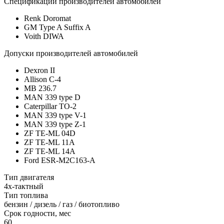
Спецификации производителей автомобилей
Renk Doromat
GM Type A Suffix A
Voith DIWA
Допуски производителей автомобилей
Dexron II
Allison C-4
MB 236.7
MAN 339 type D
Caterpillar TO-2
MAN 339 type V-1
MAN 339 type Z-1
ZF TE-ML 04D
ZF TE-ML 11A
ZF TE-ML 14A
Ford ESR-M2C163-A
Тип двигателя
4х-тактный
Тип топлива
бензин / дизель / газ / биотопливо
Срок годности, мес
60