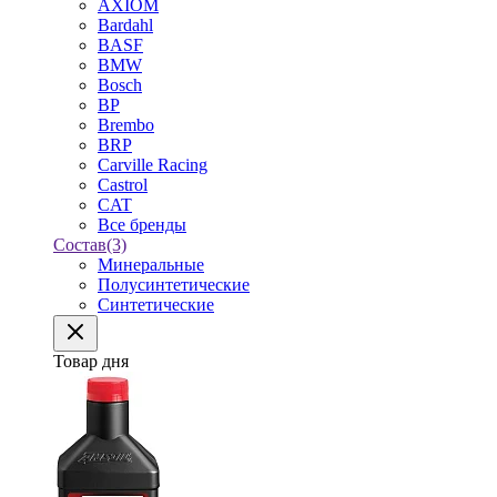
AXIOM
Bardahl
BASF
BMW
Bosch
BP
Brembo
BRP
Carville Racing
Castrol
CAT
Все бренды
Состав
(3)
Минеральные
Полусинтетические
Синтетические
Товар дня