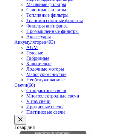
Масляные фильтры
Салонные фильтры
Топливные фильтры
Трансмиссионные фильтры
Фильтры антифриза
Промышленные фильтры
Аксессуары
Аккумуляторы
(493)
AGM
Гелевые
Гибридные
Кальциевые
Лодочные моторы
Малосурьмянистые
Необслуживаемые
Свечи
(60)
Стандартные свечи
Многоэлектродные свечи
V-паз свечи
Иридиевые свечи
Платиновые свечи
Товар дня