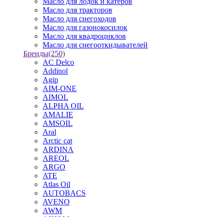
Масло для лодок и катеров
Масло для тракторов
Масло для снегоходов
Масло для газонокосилок
Масло для квадроциклов
Масло для снегооткидывателей
Бренды
(250)
AC Delco
Addinol
Agip
AIM-ONE
AIMOL
ALPHA OIL
AMALIE
AMSOIL
Aral
Arctic cat
ARDINA
AREOL
ARGO
ATE
Atlas Oil
AUTOBACS
AVENO
AWM