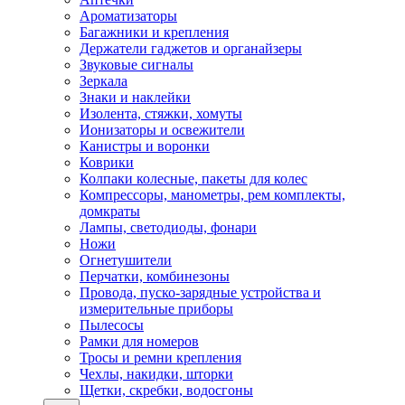
Ароматизаторы
Багажники и крепления
Держатели гаджетов и органайзеры
Звуковые сигналы
Зеркала
Знаки и наклейки
Изолента, стяжки, хомуты
Ионизаторы и освежители
Канистры и воронки
Коврики
Колпаки колесные, пакеты для колес
Компрессоры, манометры, рем комплекты,
домкраты
Лампы, светодиоды, фонари
Ножи
Огнетушители
Перчатки, комбинезоны
Провода, пуско-зарядные устройства и
измерительные приборы
Пылесосы
Рамки для номеров
Тросы и ремни крепления
Чехлы, накидки, шторки
Щетки, скребки, водосгоны