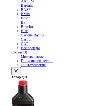
AXIOM
Bardahl
BASF
BMW
Bosch
BP
Brembo
BRP
Carville Racing
Castrol
CAT
Все бренды
Состав
(3)
Минеральные
Полусинтетические
Синтетические
Товар дня