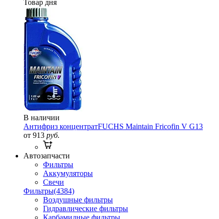
Товар дня
В наличии
Антифриз концентрат
FUCHS Maintain Fricofin V G13
от 913
руб.
Автозапчасти
Фильтры
Аккумуляторы
Свечи
Фильтры
(4384)
Воздушные фильтры
Гидравлические фильтры
Карбамидные фильтры