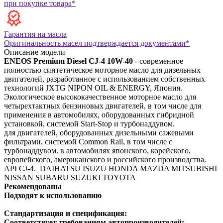
при покупке товара*
Гарантия на масла
Оригинальность масел подтверждается документами*
Описание модели
ENEOS Premium Diesel CJ-4 10W-40
- современное
полностью синтетическое моторное масло для дизельных
двигателей, разработанное с использованием собственных
технологий JXTG NIPON OIL & ENERGY, Япония.
Экологическое высококачественное моторное масло для
четырехтактных бензиновых двигателей, в том числе для
применения в автомобилях, оборудованных гибридной
установкой, системой Start-Stop и турбонаддувом.
для двигателей, оборудованных дизельными сажевыми
фильтрами, системой Common Rail, в том числе с
турбонаддувом.
в автомобилях японского, корейского,
европейского, американского и российского производства.
API CJ-4.
DAIHATSU
ISUZU
HONDA
MAZDA
MITSUBISHI
NISSAN
SUBARU
SUZUKI
TOYOTA
Рекомендованы
Подходят к использованию
Стандартизация и спецификация:
Соответствует требованиям автопроизводителей: