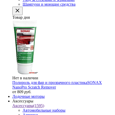
Шампуни и моющие средства
Товар дня
Нет в наличии
Полироль для фар и прозрачного пластика
SONAX
NanoPro Scratch Remover
от 809
руб.
Лодочные моторы
Аксессуары
Аксессуары
(1595)
Автомобильные наборы
Аптечки