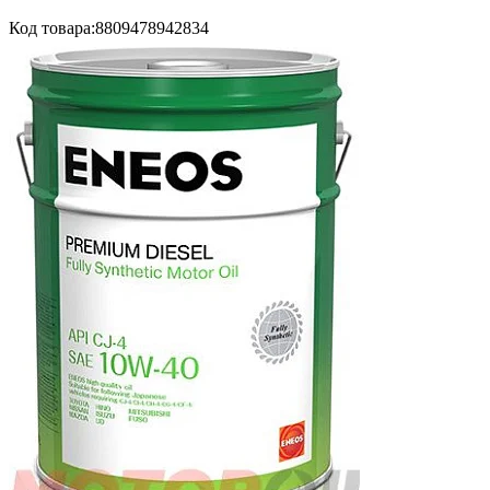
Код товара:
8809478942834