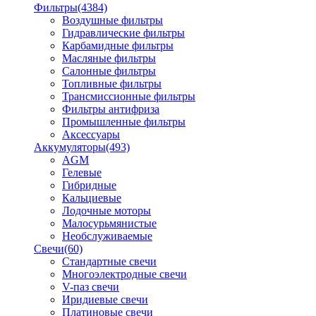
Фильтры
(4384)
Воздушные фильтры
Гидравлические фильтры
Карбамидные фильтры
Масляные фильтры
Салонные фильтры
Топливные фильтры
Трансмиссионные фильтры
Фильтры антифриза
Промышленные фильтры
Аксессуары
Аккумуляторы
(493)
AGM
Гелевые
Гибридные
Кальциевые
Лодочные моторы
Малосурьмянистые
Необслуживаемые
Свечи
(60)
Стандартные свечи
Многоэлектродные свечи
V-паз свечи
Иридиевые свечи
Платиновые свечи