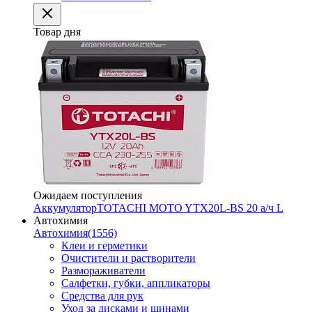
Товар дня
Ожидаем поступления
Аккумулятор
TOTACHI MOTO YTX20L-BS 20 а/ч L
Автохимия
Автохимия
(1556)
Клеи и герметики
Очистители и растворители
Размораживатели
Салфетки, губки, аппликаторы
Средства для рук
Уход за дисками и шинами