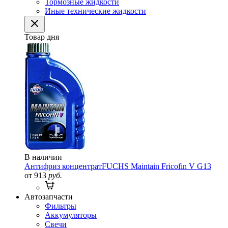
Тормозные жидкости
Иные технические жидкости
Товар дня
В наличии
Антифриз концентрат
FUCHS Maintain Fricofin V G13
от 913
руб.
Автозапчасти
Фильтры
Аккумуляторы
Свечи