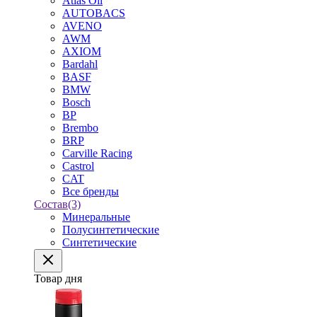
Atlas Oil
AUTOBACS
AVENO
AWM
AXIOM
Bardahl
BASF
BMW
Bosch
BP
Brembo
BRP
Carville Racing
Castrol
CAT
Все бренды
Состав
(3)
Минеральные
Полусинтетические
Синтетические
Товар дня