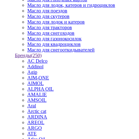
Масло для лодок, катеров и гидроциклов
Масло для поездов
Масло для скутеров
Масло для лодок и катеров
Масло для тракторов
Масло для снегоходов
Масло для газонокосилок
Масло для квадроциклов
Масло для снегооткидывателей
Бренды
(250)
AC Delco
Addinol
Agip
AIM-ONE
AIMOL
ALPHA OIL
AMALIE
AMSOIL
Aral
Arctic cat
ARDINA
AREOL
ARGO
ATE