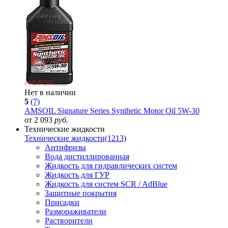
Нет в наличии
5
(7)
AMSOIL Signature Series Synthetic Motor Oil 5W-30
от 2 093
руб.
Технические жидкости
Технические жидкости
(1213)
Антифризы
Вода дистиллированная
Жидкость для гидравлических систем
Жидкость для ГУР
Жидкость для систем SCR / AdBlue
Защитные покрытия
Присадки
Размораживатели
Растворители