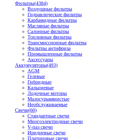
Фильтры
(4384)
Воздушные фильтры
Гидравлические фильтры
Карбамидные фильтры
Масляные фильтры
Салонные фильтры
Топливные фильтры
Трансмиссионные фильтры
Фильтры антифриза
Промышленные фильтры
Аксессуары
Аккумуляторы
(493)
AGM
Гелевые
Гибридные
Кальциевые
Лодочные моторы
Малосурьмянистые
Необслуживаемые
Свечи
(60)
Стандартные свечи
Многоэлектродные свечи
V-паз свечи
Иридиевые свечи
Платиновые свечи