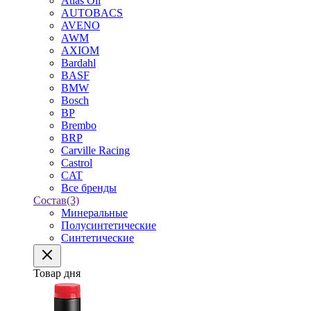
Atlas Oil
AUTOBACS
AVENO
AWM
AXIOM
Bardahl
BASF
BMW
Bosch
BP
Brembo
BRP
Carville Racing
Castrol
CAT
Все бренды
Состав
(3)
Минеральные
Полусинтетические
Синтетические
Товар дня