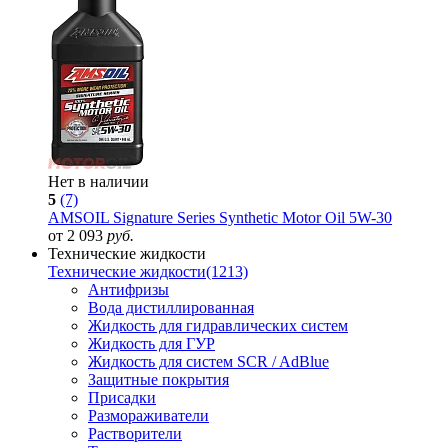
Нет в наличии
5
(7)
AMSOIL Signature Series Synthetic Motor Oil 5W-30
от 2 093
руб.
Технические жидкости
Технические жидкости
(1213)
Антифризы
Вода дистиллированная
Жидкость для гидравлических систем
Жидкость для ГУР
Жидкость для систем SCR / AdBlue
Защитные покрытия
Присадки
Размораживатели
Растворители