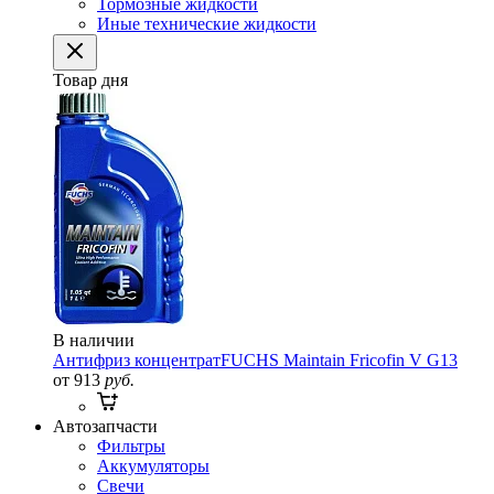
Тормозные жидкости
Иные технические жидкости
Товар дня
В наличии
Антифриз концентрат
FUCHS Maintain Fricofin V G13
от 913
руб.
Автозапчасти
Фильтры
Аккумуляторы
Свечи