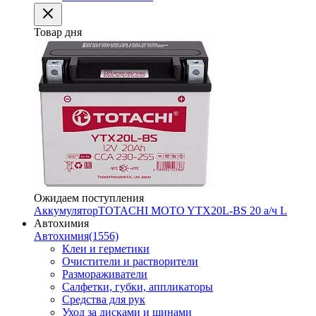
Товар дня
Ожидаем поступления
Аккумулятор
TOTACHI MOTO YTX20L-BS 20 а/ч L
Автохимия
Автохимия
(1556)
Клеи и герметики
Очистители и растворители
Размораживатели
Салфетки, губки, аппликаторы
Средства для рук
Уход за дисками и шинами