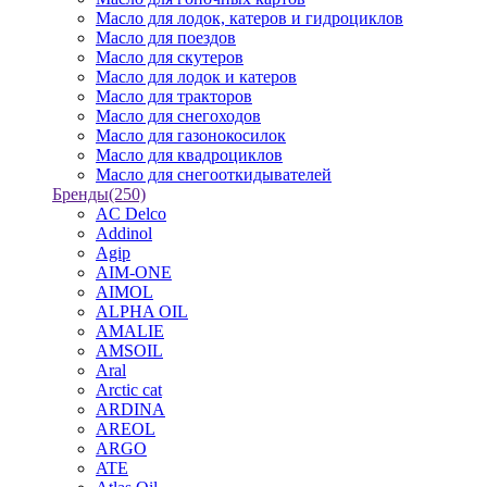
Масло для лодок, катеров и гидроциклов
Масло для поездов
Масло для скутеров
Масло для лодок и катеров
Масло для тракторов
Масло для снегоходов
Масло для газонокосилок
Масло для квадроциклов
Масло для снегооткидывателей
Бренды
(250)
AC Delco
Addinol
Agip
AIM-ONE
AIMOL
ALPHA OIL
AMALIE
AMSOIL
Aral
Arctic cat
ARDINA
AREOL
ARGO
ATE