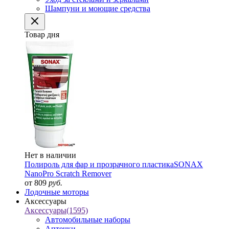
Шампуни и моющие средства
Товар дня
Нет в наличии
Полироль для фар и прозрачного пластика
SONAX
NanoPro Scratch Remover
от 809
руб.
Лодочные моторы
Аксессуары
Аксессуары
(1595)
Автомобильные наборы
Аптечки