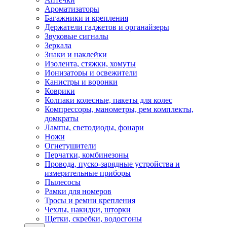
Ароматизаторы
Багажники и крепления
Держатели гаджетов и органайзеры
Звуковые сигналы
Зеркала
Знаки и наклейки
Изолента, стяжки, хомуты
Ионизаторы и освежители
Канистры и воронки
Коврики
Колпаки колесные, пакеты для колес
Компрессоры, манометры, рем комплекты,
домкраты
Лампы, светодиоды, фонари
Ножи
Огнетушители
Перчатки, комбинезоны
Провода, пуско-зарядные устройства и
измерительные приборы
Пылесосы
Рамки для номеров
Тросы и ремни крепления
Чехлы, накидки, шторки
Щетки, скребки, водосгоны