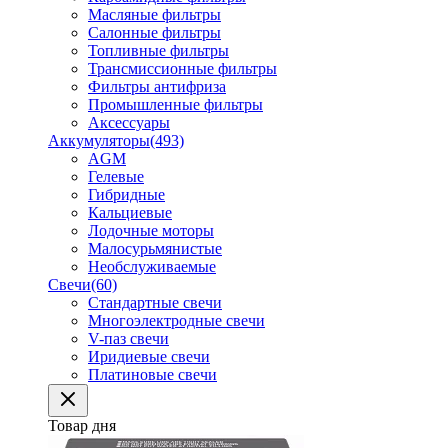
Масляные фильтры
Салонные фильтры
Топливные фильтры
Трансмиссионные фильтры
Фильтры антифриза
Промышленные фильтры
Аксессуары
Аккумуляторы
(493)
AGM
Гелевые
Гибридные
Кальциевые
Лодочные моторы
Малосурьмянистые
Необслуживаемые
Свечи
(60)
Стандартные свечи
Многоэлектродные свечи
V-паз свечи
Иридиевые свечи
Платиновые свечи
Товар дня