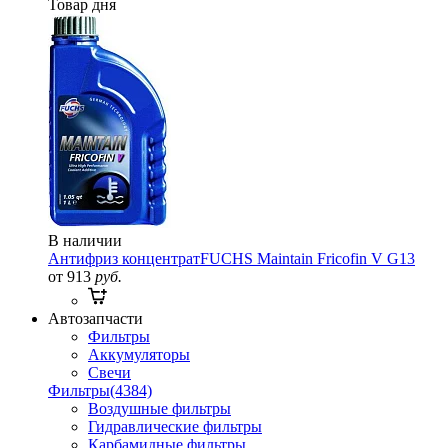
Товар дня
В наличии
Антифриз концентрат
FUCHS Maintain Fricofin V G13
от 913
руб.
Автозапчасти
Фильтры
Аккумуляторы
Свечи
Фильтры
(4384)
Воздушные фильтры
Гидравлические фильтры
Карбамидные фильтры