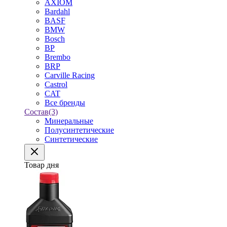
AXIOM
Bardahl
BASF
BMW
Bosch
BP
Brembo
BRP
Carville Racing
Castrol
CAT
Все бренды
Состав
(3)
Минеральные
Полусинтетические
Синтетические
Товар дня