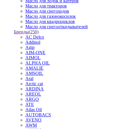
Масло для лодок и катеров
Масло для тракторов
Масло для снегоходов
Масло для газонокосилок
Масло для квадроциклов
Масло для снегооткидывателей
Бренды
(250)
AC Delco
Addinol
Agip
AIM-ONE
AIMOL
ALPHA OIL
AMALIE
AMSOIL
Aral
Arctic cat
ARDINA
AREOL
ARGO
ATE
Atlas Oil
AUTOBACS
AVENO
AWM