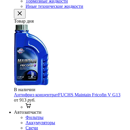
Тормозные жидкости
Иные технические жидкости
Товар дня
В наличии
Антифриз концентрат
FUCHS Maintain Fricofin V G13
от 913
руб.
Автозапчасти
Фильтры
Аккумуляторы
Свечи