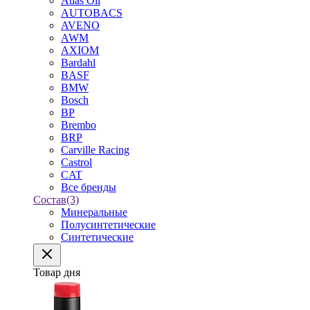
Atlas Oil
AUTOBACS
AVENO
AWM
AXIOM
Bardahl
BASF
BMW
Bosch
BP
Brembo
BRP
Carville Racing
Castrol
CAT
Все бренды
Состав
(3)
Минеральные
Полусинтетические
Синтетические
Товар дня