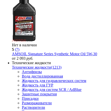
Нет в наличии
5
(7)
AMSOIL Signature Series Synthetic Motor Oil 5W-30
от 2 093
руб.
Технические жидкости
Технические жидкости
(1213)
Антифризы
Вода дистиллированная
Жидкость для гидравлических систем
Жидкость для ГУР
Жидкость для систем SCR / AdBlue
Защитные покрытия
Присадки
Размораживатели
Растворители