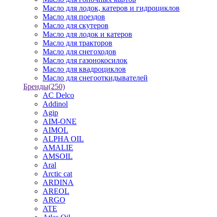
Масло для лодок, катеров и гидроциклов
Масло для поездов
Масло для скутеров
Масло для лодок и катеров
Масло для тракторов
Масло для снегоходов
Масло для газонокосилок
Масло для квадроциклов
Масло для снегооткидывателей
Бренды
(250)
AC Delco
Addinol
Agip
AIM-ONE
AIMOL
ALPHA OIL
AMALIE
AMSOIL
Aral
Arctic cat
ARDINA
AREOL
ARGO
ATE