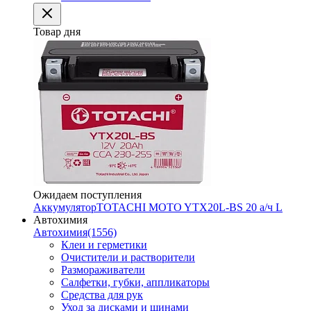
Товар дня
Ожидаем поступления
Аккумулятор
TOTACHI MOTO YTX20L-BS 20 а/ч L
Автохимия
Автохимия
(1556)
Клеи и герметики
Очистители и растворители
Размораживатели
Салфетки, губки, аппликаторы
Средства для рук
Уход за дисками и шинами