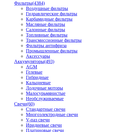
Фильтры
(4384)
Воздушные фильтры
Гидравлические фильтры
Карбамидные фильтры
Масляные фильтры
Салонные фильтры
Топливные фильтры
Трансмиссионные фильтры
Фильтры антифриза
Промышленные фильтры
Аксессуары
Аккумуляторы
(493)
AGM
Гелевые
Гибридные
Кальциевые
Лодочные моторы
Малосурьмянистые
Необслуживаемые
Свечи
(60)
Стандартные свечи
Многоэлектродные свечи
V-паз свечи
Иридиевые свечи
Платиновые свечи