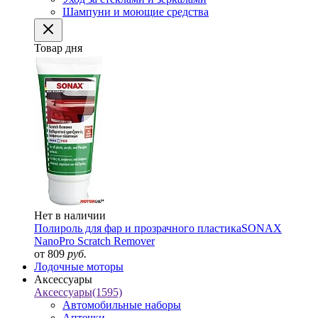
Шампуни и моющие средства
Товар дня
Нет в наличии
Полироль для фар и прозрачного пластика
SONAX
NanoPro Scratch Remover
от 809
руб.
Лодочные моторы
Аксессуары
Аксессуары
(1595)
Автомобильные наборы
Аптечки