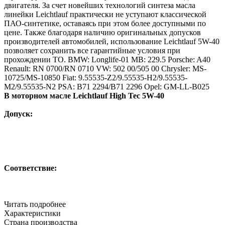
двигателя.
За счет новейших технологий синтеза масла
линейки Leichtlauf практически не уступают классической
ПАО-синтетике, оставаясь при этом более доступными по
цене. Также благодаря наличию оригинальных допусков
производителей автомобилей, использование Leichtlauf 5W-40
позволяет сохранить все гарантийные условия при
прохождении ТО.
BMW: Longlife-01
MB: 229.5
Porsche: A40
Renault: RN 0700/RN 0710
VW: 502 00/505 00
Chrysler: MS-
10725/MS-10850
Fiat: 9.55535-Z2/9.55535-H2/9.55535-
M2/9.55535-N2
PSA: B71 2294/B71 2296
Opel: GM-LL-B025
В моторном масле Leichtlauf High Tec 5W-40
Допуск:
Соответствие:
Читать подробнее
Характеристики
Страна производства