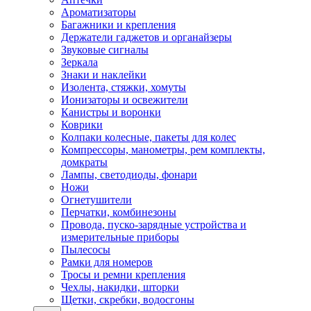
Ароматизаторы
Багажники и крепления
Держатели гаджетов и органайзеры
Звуковые сигналы
Зеркала
Знаки и наклейки
Изолента, стяжки, хомуты
Ионизаторы и освежители
Канистры и воронки
Коврики
Колпаки колесные, пакеты для колес
Компрессоры, манометры, рем комплекты,
домкраты
Лампы, светодиоды, фонари
Ножи
Огнетушители
Перчатки, комбинезоны
Провода, пуско-зарядные устройства и
измерительные приборы
Пылесосы
Рамки для номеров
Тросы и ремни крепления
Чехлы, накидки, шторки
Щетки, скребки, водосгоны