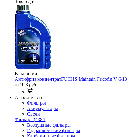
Товар дня
В наличии
Антифриз концентрат
FUCHS Maintain Fricofin V G13
от 913
руб.
Автозапчасти
Фильтры
Аккумуляторы
Свечи
Фильтры
(4384)
Воздушные фильтры
Гидравлические фильтры
Карбамидные фильтры