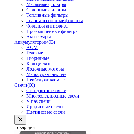
Масляные фильтры
Салонные фильтры
Топливные фильтры
Трансмиссионные фильтры
Фильтры антифриза
Промышленные фильтры
Аксессуары
Аккумуляторы
(493)
AGM
Гелевые
Гибридные
Кальциевые
Лодочные моторы
Малосурьмянистые
Необслуживаемые
Свечи
(60)
Стандартные свечи
Многоэлектродные свечи
V-паз свечи
Иридиевые свечи
Платиновые свечи
Товар дня