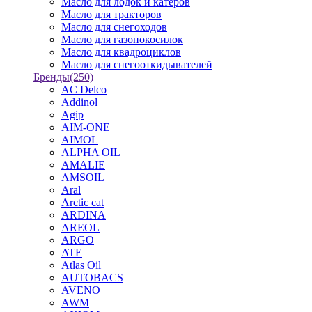
Масло для лодок и катеров
Масло для тракторов
Масло для снегоходов
Масло для газонокосилок
Масло для квадроциклов
Масло для снегооткидывателей
Бренды
(250)
AC Delco
Addinol
Agip
AIM-ONE
AIMOL
ALPHA OIL
AMALIE
AMSOIL
Aral
Arctic cat
ARDINA
AREOL
ARGO
ATE
Atlas Oil
AUTOBACS
AVENO
AWM