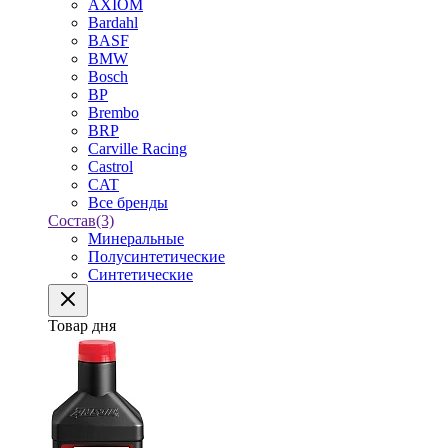
AXIOM
Bardahl
BASF
BMW
Bosch
BP
Brembo
BRP
Carville Racing
Castrol
CAT
Все бренды
Состав
(3)
Минеральные
Полусинтетические
Синтетические
Товар дня