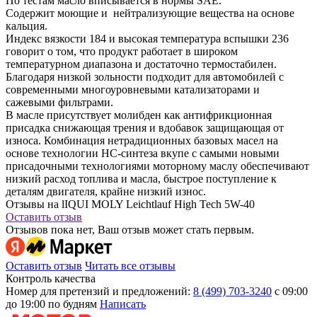
По тестам масло вписывается в нормы SAE.
Содержит моющие и нейтрализующие вещества на основе
кальция.
Индекс вязкости 184 и высокая температура вспышки 236
говорит о том, что продукт работает в широком
температурном диапазона и достаточно термостабилен.
Благодаря низкой зольности подходит для автомобилей с
современными многоуровневыми катализаторами и
сажевыми фильтрами.
В масле присутствует молибден как антифрикционная
присадка снижающая трения и вдобавок защищающая от
износа. Комбинация нетрадиционных базовых масел на
основе технологии НС-синтеза вкупе с самыми новыми
присадочными технологиями моторному маслу обеспечивают
низкий расход топлива и масла, быстрое поступление к
деталям двигателя, крайне низкий износ.
Отзывы на lIQUI MOLY Leichtlauf High Tech 5W-40
Оставить отзыв
Отзывов пока нет, Ваш отзыв может стать первым.
Оставить отзыв
Читать все отзывы
Контроль качества
Номер для претензий и предложений:
8 (499) 703-3240
с 09:00
до 19:00 по будням
Написать