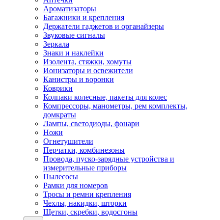
Ароматизаторы
Багажники и крепления
Держатели гаджетов и органайзеры
Звуковые сигналы
Зеркала
Знаки и наклейки
Изолента, стяжки, хомуты
Ионизаторы и освежители
Канистры и воронки
Коврики
Колпаки колесные, пакеты для колес
Компрессоры, манометры, рем комплекты,
домкраты
Лампы, светодиоды, фонари
Ножи
Огнетушители
Перчатки, комбинезоны
Провода, пуско-зарядные устройства и
измерительные приборы
Пылесосы
Рамки для номеров
Тросы и ремни крепления
Чехлы, накидки, шторки
Щетки, скребки, водосгоны