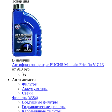
Товар дня
В наличии
Антифриз концентрат
FUCHS Maintain Fricofin V G13
от 913
руб.
Автозапчасти
Фильтры
Аккумуляторы
Свечи
Фильтры
(4384)
Воздушные фильтры
Гидравлические фильтры
Карбамидные фильтры