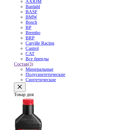
AXIOM
Bardahl
BASF
BMW
Bosch
BP
Brembo
BRP
Carville Racing
Castrol
CAT
Все бренды
Состав
(3)
Минеральные
Полусинтетические
Синтетические
Товар дня