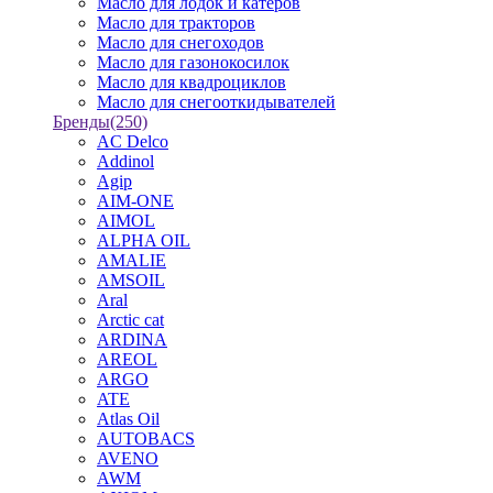
Масло для лодок и катеров
Масло для тракторов
Масло для снегоходов
Масло для газонокосилок
Масло для квадроциклов
Масло для снегооткидывателей
Бренды
(250)
AC Delco
Addinol
Agip
AIM-ONE
AIMOL
ALPHA OIL
AMALIE
AMSOIL
Aral
Arctic cat
ARDINA
AREOL
ARGO
ATE
Atlas Oil
AUTOBACS
AVENO
AWM