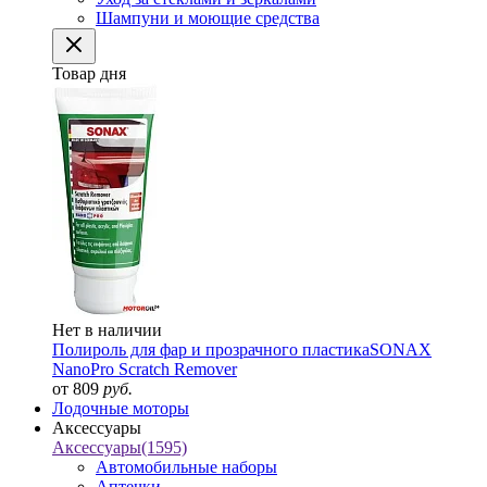
Шампуни и моющие средства
Товар дня
Нет в наличии
Полироль для фар и прозрачного пластика
SONAX
NanoPro Scratch Remover
от 809
руб.
Лодочные моторы
Аксессуары
Аксессуары
(1595)
Автомобильные наборы
Аптечки