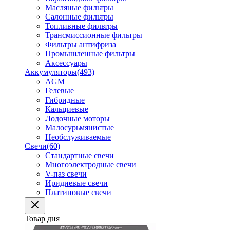
Масляные фильтры
Салонные фильтры
Топливные фильтры
Трансмиссионные фильтры
Фильтры антифриза
Промышленные фильтры
Аксессуары
Аккумуляторы
(493)
AGM
Гелевые
Гибридные
Кальциевые
Лодочные моторы
Малосурьмянистые
Необслуживаемые
Свечи
(60)
Стандартные свечи
Многоэлектродные свечи
V-паз свечи
Иридиевые свечи
Платиновые свечи
Товар дня