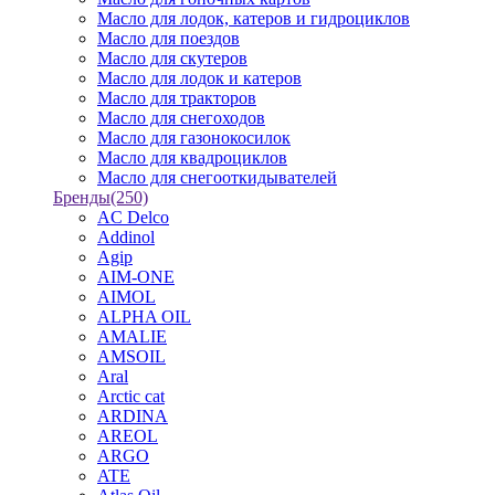
Масло для лодок, катеров и гидроциклов
Масло для поездов
Масло для скутеров
Масло для лодок и катеров
Масло для тракторов
Масло для снегоходов
Масло для газонокосилок
Масло для квадроциклов
Масло для снегооткидывателей
Бренды
(250)
AC Delco
Addinol
Agip
AIM-ONE
AIMOL
ALPHA OIL
AMALIE
AMSOIL
Aral
Arctic cat
ARDINA
AREOL
ARGO
ATE