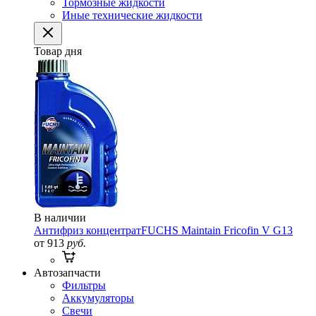
Тормозные жидкости
Иные технические жидкости
Товар дня
В наличии
Антифриз концентрат
FUCHS Maintain Fricofin V G13
от 913
руб.
Автозапчасти
Фильтры
Аккумуляторы
Свечи