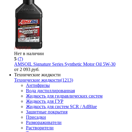
Нет в наличии
5
(7)
AMSOIL Signature Series Synthetic Motor Oil 5W-30
от 2 093
руб.
Технические жидкости
Технические жидкости
(1213)
Антифризы
Вода дистиллированная
Жидкость для гидравлических систем
Жидкость для ГУР
Жидкость для систем SCR / AdBlue
Защитные покрытия
Присадки
Размораживатели
Растворители