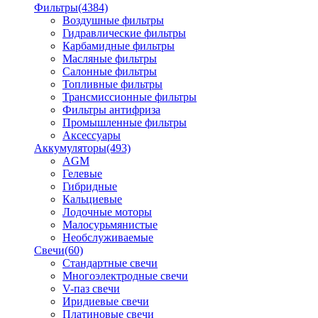
Фильтры
(4384)
Воздушные фильтры
Гидравлические фильтры
Карбамидные фильтры
Масляные фильтры
Салонные фильтры
Топливные фильтры
Трансмиссионные фильтры
Фильтры антифриза
Промышленные фильтры
Аксессуары
Аккумуляторы
(493)
AGM
Гелевые
Гибридные
Кальциевые
Лодочные моторы
Малосурьмянистые
Необслуживаемые
Свечи
(60)
Стандартные свечи
Многоэлектродные свечи
V-паз свечи
Иридиевые свечи
Платиновые свечи