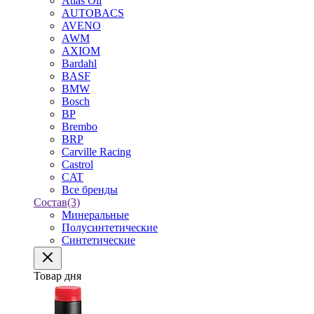
Atlas Oil
AUTOBACS
AVENO
AWM
AXIOM
Bardahl
BASF
BMW
Bosch
BP
Brembo
BRP
Carville Racing
Castrol
CAT
Все бренды
Состав
(3)
Минеральные
Полусинтетические
Синтетические
Товар дня