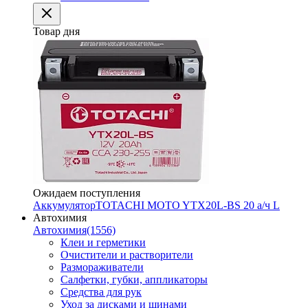
Товар дня
Ожидаем поступления
Аккумулятор
TOTACHI MOTO YTX20L-BS 20 а/ч L
Автохимия
Автохимия
(1556)
Клеи и герметики
Очистители и растворители
Размораживатели
Салфетки, губки, аппликаторы
Средства для рук
Уход за дисками и шинами