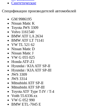
Синтетические
Спецификации производителей автомобилей
GM 9986195
Nissan Matic K
Toyota JWS 3309
Volvo 1161540
BMW ATF LA 2634
BMW ATF LT 71141
VW TL 521 62
Nissan Matic D
Nissan Matic J
VW G 055 025
Honda ATF-Z1
Hyundai / KIA ATF SP-II
Hyundai / KIA ATF SP-III
JWS 3309
JWS 3314
Mitsubishi ATF SP-II
Mitsubishi ATF SP-III
Toyota ATF Type T-IV / T-4
Voith 55.6336.xx
VW G 052 990
BMW ETL-7045 E