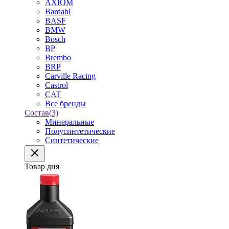
AXIOM
Bardahl
BASF
BMW
Bosch
BP
Brembo
BRP
Carville Racing
Castrol
CAT
Все бренды
Состав
(3)
Минеральные
Полусинтетические
Синтетические
Товар дня