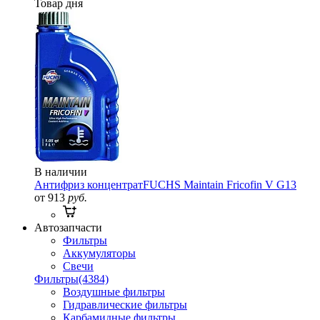
Товар дня
В наличии
Антифриз концентрат
FUCHS Maintain Fricofin V G13
от 913
руб.
Автозапчасти
Фильтры
Аккумуляторы
Свечи
Фильтры
(4384)
Воздушные фильтры
Гидравлические фильтры
Карбамидные фильтры