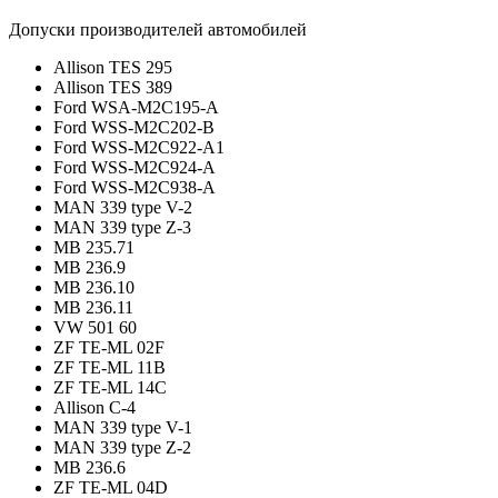
Допуски производителей автомобилей
Allison TES 295
Allison TES 389
Ford WSA-M2C195-A
Ford WSS-M2C202-B
Ford WSS-M2C922-A1
Ford WSS-M2C924-A
Ford WSS-M2C938-A
MAN 339 type V-2
MAN 339 type Z-3
MB 235.71
MB 236.9
MB 236.10
MB 236.11
VW 501 60
ZF TE-ML 02F
ZF TE-ML 11B
ZF TE-ML 14C
Allison C-4
MAN 339 type V-1
MAN 339 type Z-2
MB 236.6
ZF TE-ML 04D