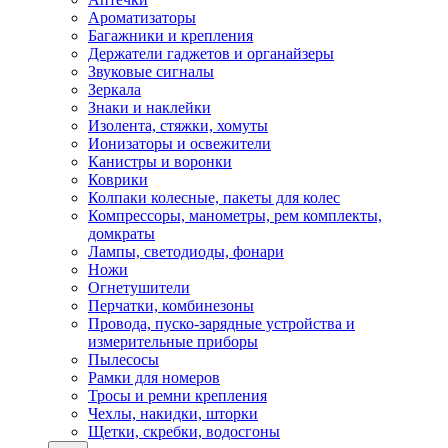
Ароматизаторы
Багажники и крепления
Держатели гаджетов и органайзеры
Звуковые сигналы
Зеркала
Знаки и наклейки
Изолента, стяжки, хомуты
Ионизаторы и освежители
Канистры и воронки
Коврики
Колпаки колесные, пакеты для колес
Компрессоры, манометры, рем комплекты,
домкраты
Лампы, светодиоды, фонари
Ножи
Огнетушители
Перчатки, комбинезоны
Провода, пуско-зарядные устройства и
измерительные приборы
Пылесосы
Рамки для номеров
Тросы и ремни крепления
Чехлы, накидки, шторки
Щетки, скребки, водосгоны