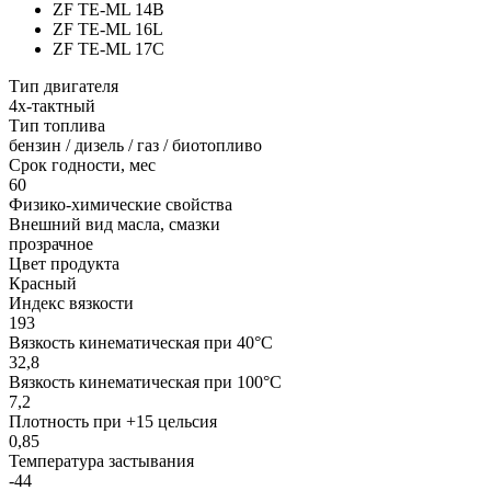
ZF TE-ML 14B
ZF TE-ML 16L
ZF TE-ML 17C
Тип двигателя
4х-тактный
Тип топлива
бензин / дизель / газ / биотопливо
Срок годности, мес
60
Физико-химические свойства
Внешний вид масла, смазки
прозрачное
Цвет продукта
Красный
Индекс вязкости
193
Вязкость кинематическая при 40°С
32,8
Вязкость кинематическая при 100°С
7,2
Плотность при +15 цельсия
0,85
Температура застывания
-44