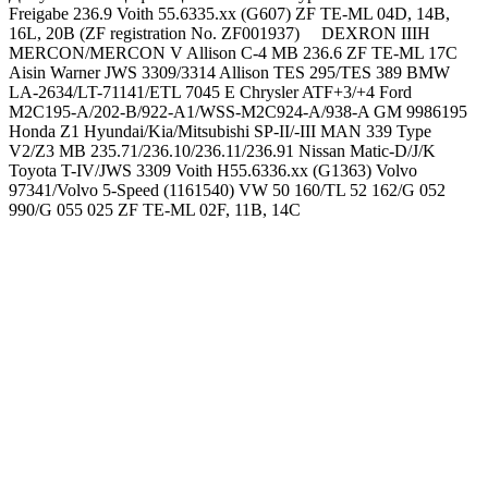
Freigabe 236.9
Voith 55.6335.xx (G607)
ZF TE-ML 04D, 14B,
16L, 20B (ZF registration No. ZF001937)
DEXRON IIIH
MERCON/MERCON V
Allison C-4
MB 236.6
ZF TE-ML 17C
Aisin Warner JWS 3309/3314
Allison TES 295/TES 389
BMW
LA-2634/LT-71141/ETL 7045 E
Chrysler ATF+3/+4
Ford
M2C195-A/202-B/922-A1/WSS-M2C924-A/938-A
GM 9986195
Honda Z1
Hyundai/Kia/Mitsubishi SP-II/-III
MAN 339 Type
V2/Z3
MB 235.71/236.10/236.11/236.91
Nissan Matic-D/J/K
Toyota T-IV/JWS 3309
Voith H55.6336.xx (G1363)
Volvo
97341/Volvo 5-Speed (1161540)
VW 50 160/TL 52 162/G 052
990/G 055 025
ZF TE-ML 02F, 11B, 14C