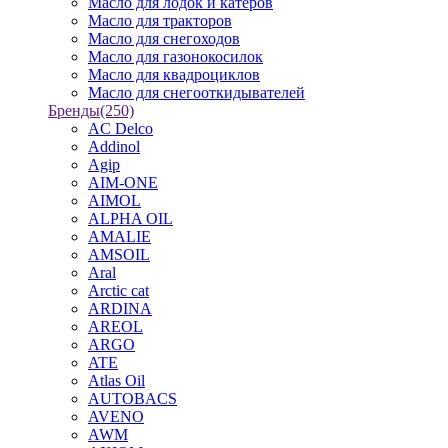
Масло для лодок и катеров
Масло для тракторов
Масло для снегоходов
Масло для газонокосилок
Масло для квадроциклов
Масло для снегооткидывателей
Бренды
(250)
AC Delco
Addinol
Agip
AIM-ONE
AIMOL
ALPHA OIL
AMALIE
AMSOIL
Aral
Arctic cat
ARDINA
AREOL
ARGO
ATE
Atlas Oil
AUTOBACS
AVENO
AWM