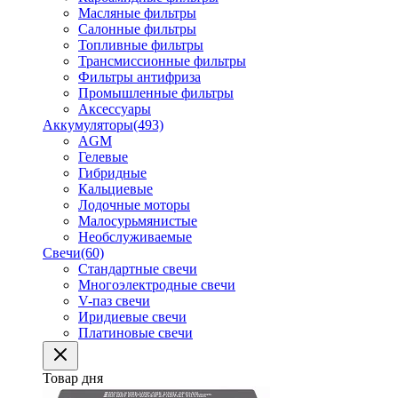
Масляные фильтры
Салонные фильтры
Топливные фильтры
Трансмиссионные фильтры
Фильтры антифриза
Промышленные фильтры
Аксессуары
Аккумуляторы
(493)
AGM
Гелевые
Гибридные
Кальциевые
Лодочные моторы
Малосурьмянистые
Необслуживаемые
Свечи
(60)
Стандартные свечи
Многоэлектродные свечи
V-паз свечи
Иридиевые свечи
Платиновые свечи
Товар дня