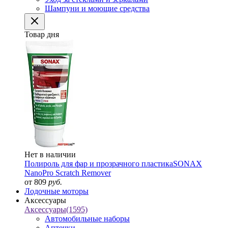
Шампуни и моющие средства
Товар дня
Нет в наличии
Полироль для фар и прозрачного пластика
SONAX
NanoPro Scratch Remover
от 809
руб.
Лодочные моторы
Аксессуары
Аксессуары
(1595)
Автомобильные наборы
Аптечки