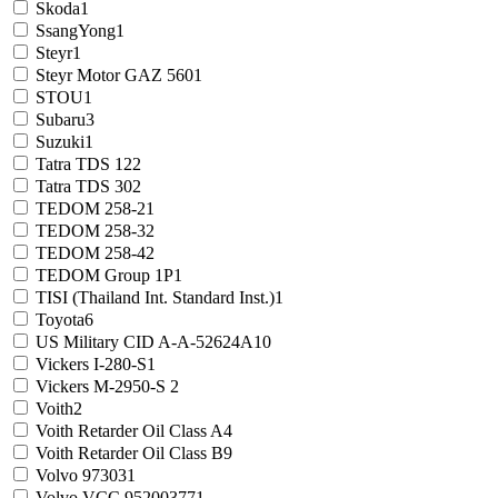
Skoda
1
SsangYong
1
Steyr
1
Steyr Motor GAZ 560
1
STOU
1
Subaru
3
Suzuki
1
Tatra TDS 12
2
Tatra TDS 30
2
TEDOM 258-2
1
TEDOM 258-3
2
TEDOM 258-4
2
TEDOM Group 1P
1
TISI (Thailand Int. Standard Inst.)
1
Toyota
6
US Military CID A-A-52624A
10
Vickers I-280-S
1
Vickers M-2950-S
2
Voith
2
Voith Retarder Oil Class A
4
Voith Retarder Oil Class B
9
Volvo 97303
1
Volvo VCC 95200377
1