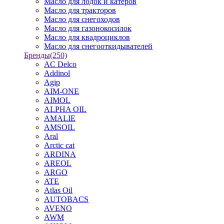
Масло для лодок и катеров
Масло для тракторов
Масло для снегоходов
Масло для газонокосилок
Масло для квадроциклов
Масло для снегооткидывателей
Бренды
(250)
AC Delco
Addinol
Agip
AIM-ONE
AIMOL
ALPHA OIL
AMALIE
AMSOIL
Aral
Arctic cat
ARDINA
AREOL
ARGO
ATE
Atlas Oil
AUTOBACS
AVENO
AWM