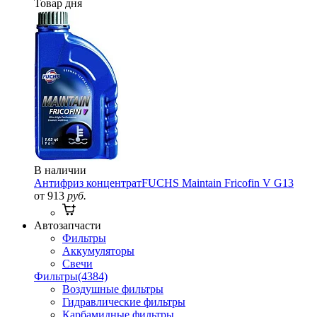
Товар дня
В наличии
Антифриз концентрат
FUCHS Maintain Fricofin V G13
от 913
руб.
Автозапчасти
Фильтры
Аккумуляторы
Свечи
Фильтры
(4384)
Воздушные фильтры
Гидравлические фильтры
Карбамидные фильтры