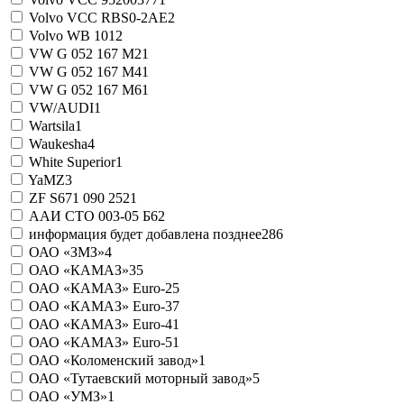
Volvo VCC RBS0-2AE
2
Volvo WB 101
2
VW G 052 167 M2
1
VW G 052 167 M4
1
VW G 052 167 M6
1
VW/AUDI
1
Wartsila
1
Waukesha
4
White Superior
1
YaMZ
3
ZF S671 090 252
1
ААИ СТО 003-05 Б6
2
информация будет добавлена позднее
286
ОАО «ЗМЗ»
4
ОАО «КАМАЗ»
35
ОАО «КАМАЗ» Euro-2
5
ОАО «КАМАЗ» Euro-3
7
ОАО «КАМАЗ» Euro-4
1
ОАО «КАМАЗ» Euro-5
1
ОАО «Коломенский завод»
1
ОАО «Тутаевский моторный завод»
5
ОАО «УМЗ»
1