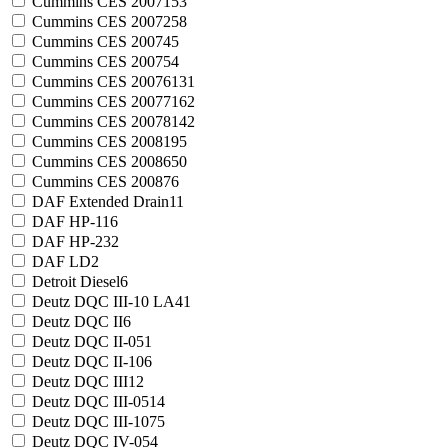
Cummins CES 20071
53
Cummins CES 20072
58
Cummins CES 20074
5
Cummins CES 20075
4
Cummins CES 20076
131
Cummins CES 20077
162
Cummins CES 20078
142
Cummins CES 20081
95
Cummins CES 20086
50
Cummins CES 20087
6
DAF Extended Drain
11
DAF HP-1
16
DAF HP-2
32
DAF LD
2
Detroit Diesel
6
Deutz DQC III-10 LA
41
Deutz DQC II
6
Deutz DQC II-05
1
Deutz DQC II-10
6
Deutz DQC III
12
Deutz DQC III-05
14
Deutz DQC III-10
75
Deutz DQC IV-05
4