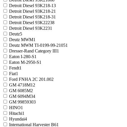
Detroit Diesel 93K218-1
3
Detroit Diesel 93K218-2
1
Detroit Diesel 93K218-3
1
Detroit Diesel 93K222
38
Detroit Diesel 93K223
1
Deutz
5
Deutz MWM
1
Deutz MWM TI-0199-99-2105
1
Dresser-Rand Category III
1
Eaton I-280-S
1
Eaton M-2950-S
1
Fendt
1
Fiat
1
Ford FNHA 2C 201.00
2
GM 4718M
12
GM 6085M
2
GM 6094M
34
GM 9985930
3
HINO
1
Hitachi
1
Hyundai
4
International Harvester B6
1