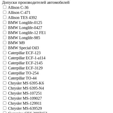
Допуски производителей автомобилей
Allison C-3
6
Allison C-4
71
Allison TES 439
2
BMW Longlife-01
25
BMW Longlife-04
27
BMW Longlife-12 FE
1
BMW Longlife-98
5
BMW M
9
BMW Special Oil
3
Caterpillar ECF-1
23
Caterpillar ECF-1-a
114
Caterpillar ECF-2
145
Caterpillar ECF-3
129
Caterpillar TO-2
54
Caterpillar TO-4
4
Chrysler MS 6395-K
6
Chrysler MS 6395-N
4
Chrysler MS-10725
1
Chrysler MS-10902
7
Chrysler MS-12991
1
Chrysler MS-6395
29