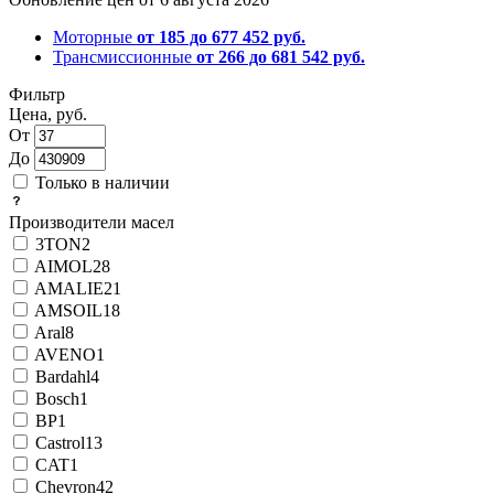
Моторные
от 185 до 677 452 руб.
Трансмиссионные
от 266 до 681 542 руб.
Фильтр
Цена, руб.
От
До
Только в наличии
Производители масел
3TON
2
AIMOL
28
AMALIE
21
AMSOIL
18
Aral
8
AVENO
1
Bardahl
4
Bosch
1
BP
1
Castrol
13
CAT
1
Chevron
42