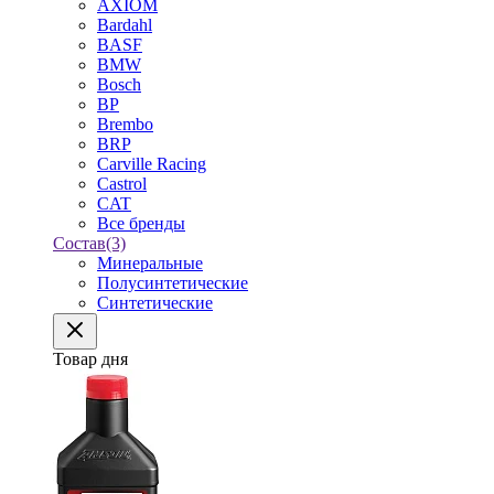
AXIOM
Bardahl
BASF
BMW
Bosch
BP
Brembo
BRP
Carville Racing
Castrol
CAT
Все бренды
Состав
(3)
Минеральные
Полусинтетические
Синтетические
Товар дня