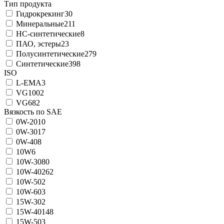
Тип продукта
Гидрокрекинг
30
Минеральные
211
НС-синтетические
8
ПАО, эстеры
23
Полусинтетические
279
Синтетические
398
ISO
L-EMA
3
VG100
2
VG68
2
Вязкость по SAE
0W-20
10
0W-30
17
0W-40
8
10W
6
10W-30
80
10W-40
262
10W-50
2
10W-60
3
15W-30
2
15W-40
148
15W-50
3