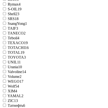
Rymax
4
S-OIL
19
Shell
23
SRS
18
SsangYong
1
TAIF
3
TANECO
2
Teboil
4
TEXACO
19
TOTACHI
16
TOTAL
19
TOYOTA
3
UNIL
11
Urania
10
Valvoline
14
Volume
2
WEGO
17
Wolf
54
XIM
4
YAMAL
2
ZIC
13
Татнефть
6