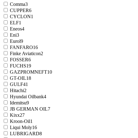
Comma
3
CUPPER
6
CYCLON
1
ELF
1
Eneos
4
Eni
3
Eurol
9
FANFARO
16
Finke Aviaticon
2
FOSSER
6
FUCHS
19
GAZPROMNEFT
10
GT-OIL
18
GULF
41
Hitachi
2
Hyundai Oilbank
4
Idemitsu
9
JB GERMAN OIL
7
Kixx
27
Kroon-Oil
1
Liqui Moly
16
LUBRIGARD
8