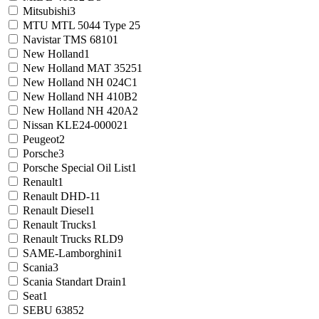
Mitsubishi
3
MTU MTL 5044 Type 2
5
Navistar TMS 6810
1
New Holland
1
New Holland MAT 3525
1
New Holland NH 024C
1
New Holland NH 410B
2
New Holland NH 420A
2
Nissan KLE24-00002
1
Peugeot
2
Porsche
3
Porsche Special Oil List
1
Renault
1
Renault DHD-1
1
Renault Diesel
1
Renault Trucks
1
Renault Trucks RLD
9
SAME-Lamborghini
1
Scania
3
Scania Standart Drain
1
Seat
1
SEBU 6385
2