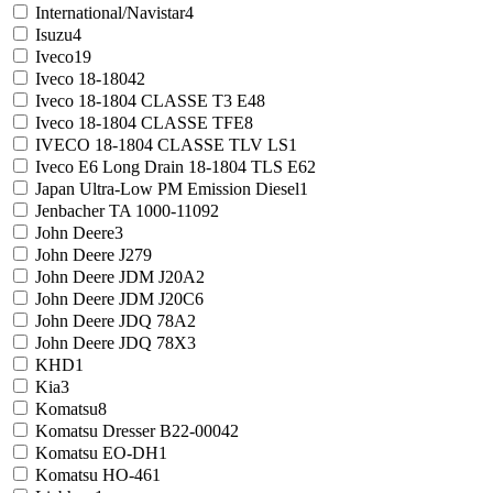
International/Navistar
4
Isuzu
4
Iveco
19
Iveco 18-1804
2
Iveco 18-1804 CLASSE T3 E4
8
Iveco 18-1804 CLASSE TFE
8
IVECO 18-1804 CLASSE TLV LS
1
Iveco E6 Long Drain 18-1804 TLS E6
2
Japan Ultra-Low PM Emission Diesel
1
Jenbacher TA 1000-1109
2
John Deere
3
John Deere J27
9
John Deere JDM J20A
2
John Deere JDM J20C
6
John Deere JDQ 78A
2
John Deere JDQ 78X
3
KHD
1
Kia
3
Komatsu
8
Komatsu Dresser B22-0004
2
Komatsu EO-DH
1
Komatsu HO-46
1