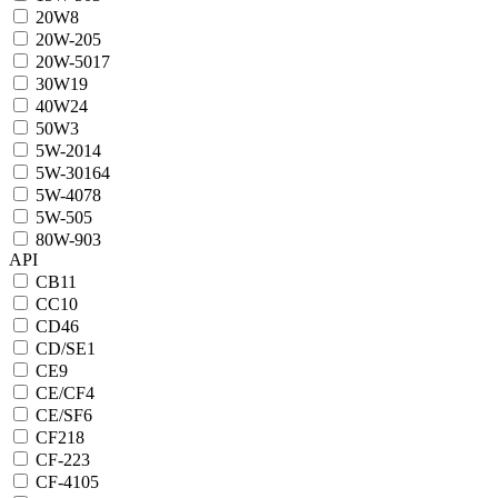
20W
8
20W-20
5
20W-50
17
30W
19
40W
24
50W
3
5W-20
14
5W-30
164
5W-40
78
5W-50
5
80W-90
3
API
CB
11
CC
10
CD
46
CD/SE
1
CE
9
CE/CF
4
CE/SF
6
CF
218
CF-2
23
CF-4
105