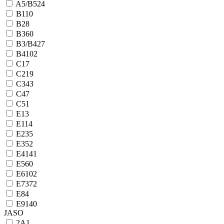
A5/B5
24
B1
10
B2
8
B3
60
B3/B4
27
B4
102
C1
7
C2
19
C3
43
C4
7
C5
1
E1
3
E11
4
E2
35
E3
52
E4
141
E5
60
E6
102
E7
372
E8
4
E9
140
JASO
2А
1