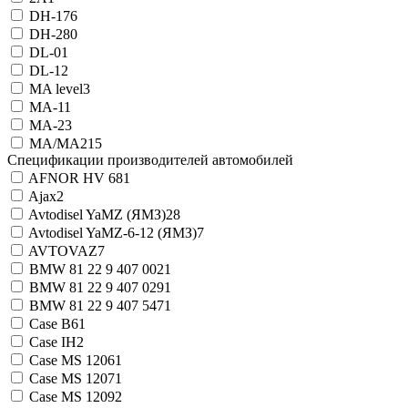
DH-1
76
DH-2
80
DL-0
1
DL-1
2
MA level
3
MA-1
1
MA-2
3
MA/MA2
15
Спецификации производителей автомобилей
AFNOR HV 68
1
Ajax
2
Avtodisel YaMZ (ЯМЗ)
28
Avtodisel YaMZ-6-12 (ЯМЗ)
7
AVTOVAZ
7
BMW 81 22 9 407 002
1
BMW 81 22 9 407 029
1
BMW 81 22 9 407 547
1
Case B6
1
Case IH
2
Case MS 1206
1
Case MS 1207
1
Case MS 1209
2