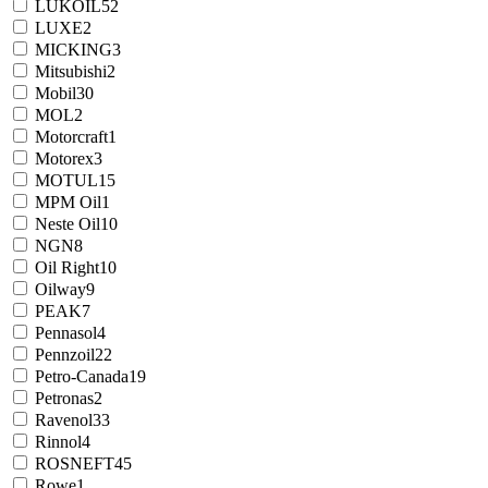
LUKOIL
52
LUXE
2
MICKING
3
Mitsubishi
2
Mobil
30
MOL
2
Motorcraft
1
Motorex
3
MOTUL
15
MPM Oil
1
Neste Oil
10
NGN
8
Oil Right
10
Oilway
9
PEAK
7
Pennasol
4
Pennzoil
22
Petro-Canada
19
Petronas
2
Ravenol
33
Rinnol
4
ROSNEFT
45
Rowe
1