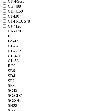
CF-4/SG
3
CG-4
88
CH-4
150
CI-4
307
CI-4 PLUS
78
CJ-4
126
CK-4
70
EC
1
FA-4
2
GL-3
2
GL-3+
2
GL-4
21
GL-5
3
RC
9
SB
6
SD
4
SE
2
SF
39
SG
45
SG/CD
7
SG/SH
9
SH
28
SJ
83