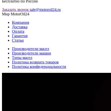
Бесплатно по России
Заказать звонок
sale@motoroil24.ru
Мир MotorOil24
Компания
Доставка
Оплата
Гарантия
Статьи
Производители масел
Производители машин
Типы масел
Политика возврата товаров
Политика конфиденциальности