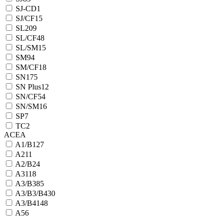
SJ-CD
1
SJ/CF
15
SL
209
SL/CF
48
SL/SM
15
SM
94
SM/CF
18
SN
175
SN Plus
12
SN/CF
54
SN/SM
16
SP
7
TC
2
ACEA
A1/B1
27
A2
11
A2/B2
4
A3
118
A3/B3
85
A3/B3/B4
30
A3/B4
148
A5
6