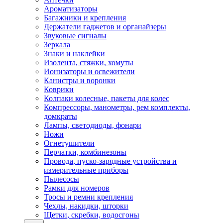
Ароматизаторы
Багажники и крепления
Держатели гаджетов и органайзеры
Звуковые сигналы
Зеркала
Знаки и наклейки
Изолента, стяжки, хомуты
Ионизаторы и освежители
Канистры и воронки
Коврики
Колпаки колесные, пакеты для колес
Компрессоры, манометры, рем комплекты,
домкраты
Лампы, светодиоды, фонари
Ножи
Огнетушители
Перчатки, комбинезоны
Провода, пуско-зарядные устройства и
измерительные приборы
Пылесосы
Рамки для номеров
Тросы и ремни крепления
Чехлы, накидки, шторки
Щетки, скребки, водосгоны