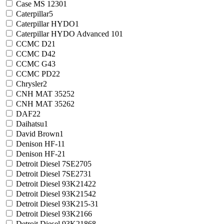
Case MS 1230
1
Caterpillar
5
Caterpillar HYDO
1
Caterpillar HYDO Advanced 10
1
CCMC D2
1
CCMC D4
2
CCMC G4
3
CCMC PD2
2
Chrysler
2
CNH MAT 3525
2
CNH MAT 3526
2
DAF
22
Daihatsu
1
David Brown
1
Denison HF-1
1
Denison HF-2
1
Detroit Diesel 7SE270
5
Detroit Diesel 7SE273
1
Detroit Diesel 93K214
22
Detroit Diesel 93K215
42
Detroit Diesel 93K215-3
1
Detroit Diesel 93K216
6
Detroit Diesel 93K218
68