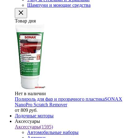
Шампуни и моющие средства
Товар дня
Нет в наличии
Полироль для фар и прозрачного пластика
SONAX
NanoPro Scratch Remover
от 809
руб.
Лодочные моторы
Аксессуары
Аксессуары
(1595)
Автомобильные наборы
Аптечки