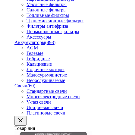
Масляные фильтры
Салонные фильтры
Топливные фильтры
Трансмиссионные фильтры
Фильтры антифриза
Промышленные фильтры
Аксессуары
Аккумуляторы
(493)
AGM
Гелевые
Гибридные
Кальциевые
Лодочные моторы
Малосурьмянистые
Необслуживаемые
Свечи
(60)
Стандартные свечи
Многоэлектродные свечи
V-паз свечи
Иридиевые свечи
Платиновые свечи
Товар дня