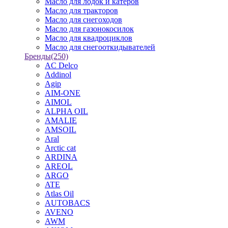
Масло для лодок и катеров
Масло для тракторов
Масло для снегоходов
Масло для газонокосилок
Масло для квадроциклов
Масло для снегооткидывателей
Бренды
(250)
AC Delco
Addinol
Agip
AIM-ONE
AIMOL
ALPHA OIL
AMALIE
AMSOIL
Aral
Arctic cat
ARDINA
AREOL
ARGO
ATE
Atlas Oil
AUTOBACS
AVENO
AWM