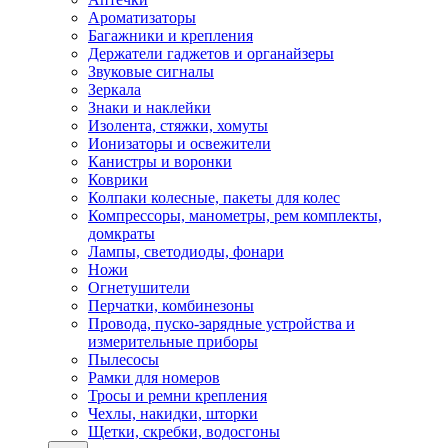
Ароматизаторы
Багажники и крепления
Держатели гаджетов и органайзеры
Звуковые сигналы
Зеркала
Знаки и наклейки
Изолента, стяжки, хомуты
Ионизаторы и освежители
Канистры и воронки
Коврики
Колпаки колесные, пакеты для колес
Компрессоры, манометры, рем комплекты,
домкраты
Лампы, светодиоды, фонари
Ножи
Огнетушители
Перчатки, комбинезоны
Провода, пуско-зарядные устройства и
измерительные приборы
Пылесосы
Рамки для номеров
Тросы и ремни крепления
Чехлы, накидки, шторки
Щетки, скребки, водосгоны