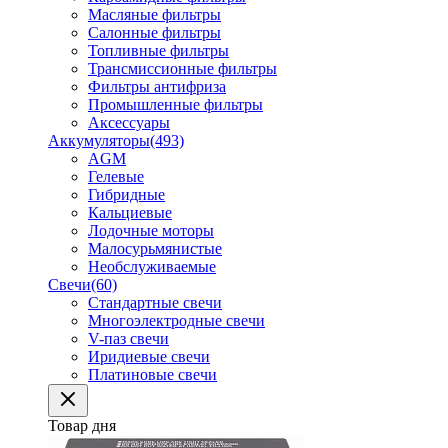
Масляные фильтры
Салонные фильтры
Топливные фильтры
Трансмиссионные фильтры
Фильтры антифриза
Промышленные фильтры
Аксессуары
Аккумуляторы
(493)
AGM
Гелевые
Гибридные
Кальциевые
Лодочные моторы
Малосурьмянистые
Необслуживаемые
Свечи
(60)
Стандартные свечи
Многоэлектродные свечи
V-паз свечи
Иридиевые свечи
Платиновые свечи
Товар дня