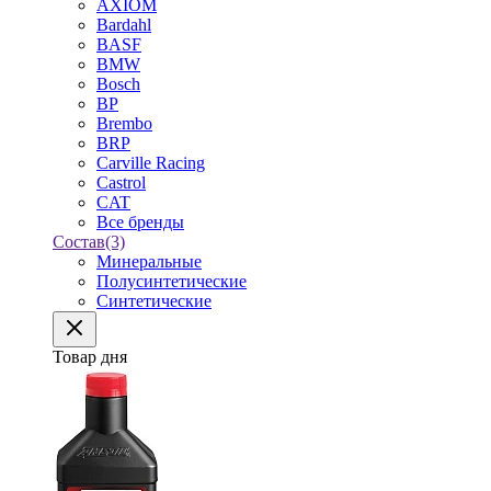
AXIOM
Bardahl
BASF
BMW
Bosch
BP
Brembo
BRP
Carville Racing
Castrol
CAT
Все бренды
Состав
(3)
Минеральные
Полусинтетические
Синтетические
Товар дня