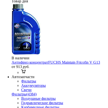
Товар дня
В наличии
Антифриз концентрат
FUCHS Maintain Fricofin V G13
от 913
руб.
Автозапчасти
Фильтры
Аккумуляторы
Свечи
Фильтры
(4384)
Воздушные фильтры
Гидравлические фильтры
Карбамидные фильтры