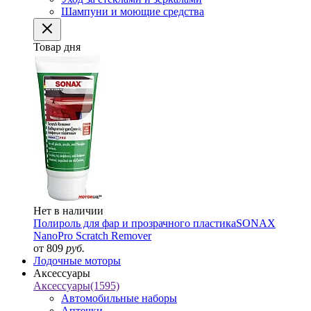
Шампуни и моющие средства
Товар дня
Нет в наличии
Полироль для фар и прозрачного пластика
SONAX
NanoPro Scratch Remover
от 809
руб.
Лодочные моторы
Аксессуары
Аксессуары
(1595)
Автомобильные наборы
Аптечки