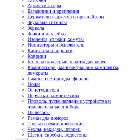
Ароматизаторы
Багажники и крепления
Держатели гаджетов и органайзеры
Звуковые сигналы
Зеркала
Знаки и наклейки
Изолента, стяжки, хомуты
Ионизаторы и освежители
Канистры и воронки
Коврики
Колпаки колесные, пакеты для колес
Компрессоры, манометры, рем комплекты,
домкраты
Лампы, светодиоды, фонари
Ножи
Огнетушители
Перчатки, комбинезоны
Провода, пуско-зарядные устройства и
измерительные приборы
Пылесосы
Рамки для номеров
Тросы и ремни крепления
Чехлы, накидки, шторки
Щетки, скребки, водосгоны