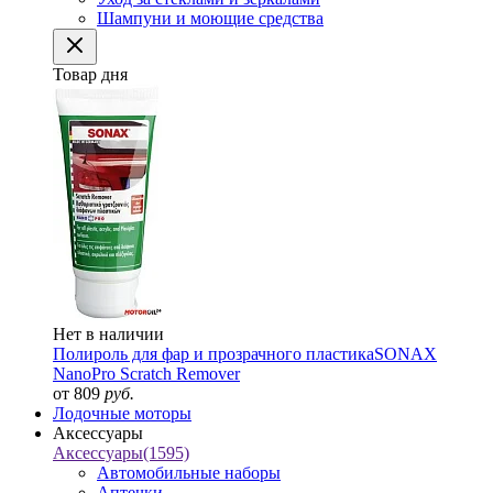
Шампуни и моющие средства
Товар дня
Нет в наличии
Полироль для фар и прозрачного пластика
SONAX
NanoPro Scratch Remover
от 809
руб.
Лодочные моторы
Аксессуары
Аксессуары
(1595)
Автомобильные наборы
Аптечки