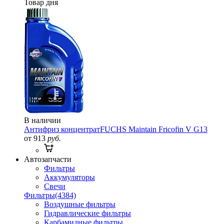
Товар дня
В наличии
Антифриз концентрат
FUCHS Maintain Fricofin V G13
от 913
руб.
Автозапчасти
Фильтры
Аккумуляторы
Свечи
Фильтры
(4384)
Воздушные фильтры
Гидравлические фильтры
Карбамидные фильтры