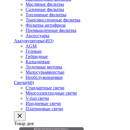
Масляные фильтры
Салонные фильтры
Топливные фильтры
Трансмиссионные фильтры
Фильтры антифриза
Промышленные фильтры
Аксессуары
Аккумуляторы
(493)
AGM
Гелевые
Гибридные
Кальциевые
Лодочные моторы
Малосурьмянистые
Необслуживаемые
Свечи
(60)
Стандартные свечи
Многоэлектродные свечи
V-паз свечи
Иридиевые свечи
Платиновые свечи
Товар дня