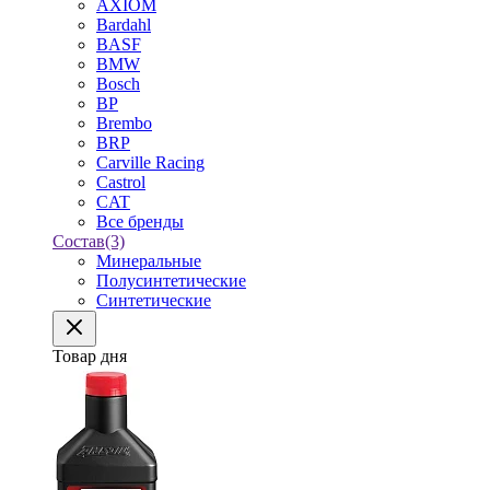
AXIOM
Bardahl
BASF
BMW
Bosch
BP
Brembo
BRP
Carville Racing
Castrol
CAT
Все бренды
Состав
(3)
Минеральные
Полусинтетические
Синтетические
Товар дня