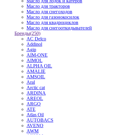
Масло для лодок и катеров
Масло для тракторов
Масло для снегоходов
Масло для газонокосилок
Масло для квадроциклов
Масло для снегооткидывателей
Бренды
(250)
AC Delco
Addinol
Agip
AIM-ONE
AIMOL
ALPHA OIL
AMALIE
AMSOIL
Aral
Arctic cat
ARDINA
AREOL
ARGO
ATE
Atlas Oil
AUTOBACS
AVENO
AWM