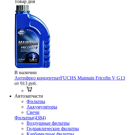
Товар дня
В наличии
Антифриз концентрат
FUCHS Maintain Fricofin V G13
от 913
руб.
Автозапчасти
Фильтры
Аккумуляторы
Свечи
Фильтры
(4384)
Воздушные фильтры
Гидравлические фильтры
Карбамидные фильтры