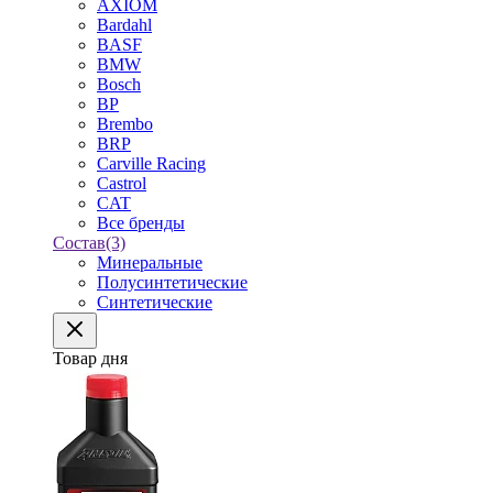
AXIOM
Bardahl
BASF
BMW
Bosch
BP
Brembo
BRP
Carville Racing
Castrol
CAT
Все бренды
Состав
(3)
Минеральные
Полусинтетические
Синтетические
Товар дня