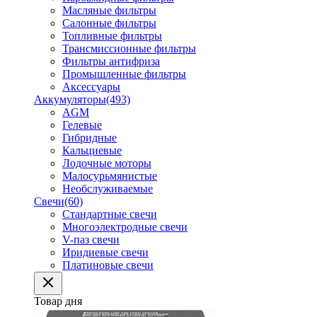
Масляные фильтры
Салонные фильтры
Топливные фильтры
Трансмиссионные фильтры
Фильтры антифриза
Промышленные фильтры
Аксессуары
Аккумуляторы
(493)
AGM
Гелевые
Гибридные
Кальциевые
Лодочные моторы
Малосурьмянистые
Необслуживаемые
Свечи
(60)
Стандартные свечи
Многоэлектродные свечи
V-паз свечи
Иридиевые свечи
Платиновые свечи
Товар дня