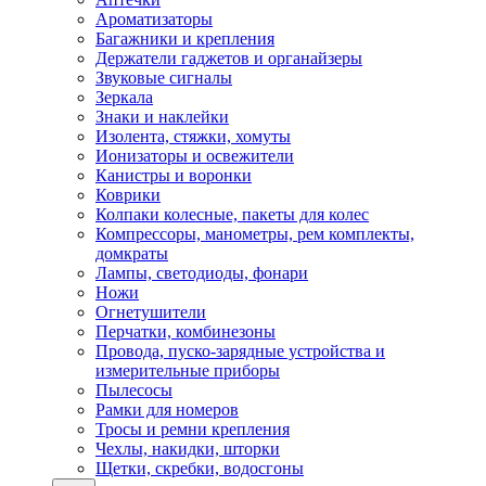
Ароматизаторы
Багажники и крепления
Держатели гаджетов и органайзеры
Звуковые сигналы
Зеркала
Знаки и наклейки
Изолента, стяжки, хомуты
Ионизаторы и освежители
Канистры и воронки
Коврики
Колпаки колесные, пакеты для колес
Компрессоры, манометры, рем комплекты,
домкраты
Лампы, светодиоды, фонари
Ножи
Огнетушители
Перчатки, комбинезоны
Провода, пуско-зарядные устройства и
измерительные приборы
Пылесосы
Рамки для номеров
Тросы и ремни крепления
Чехлы, накидки, шторки
Щетки, скребки, водосгоны