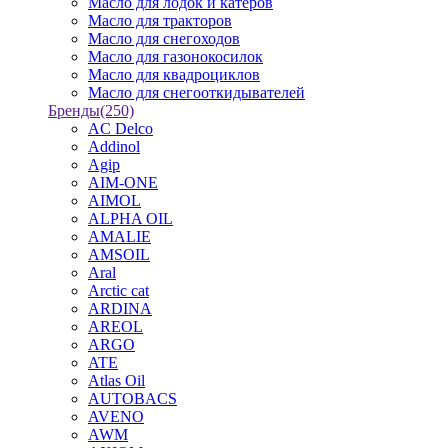
Масло для лодок и катеров
Масло для тракторов
Масло для снегоходов
Масло для газонокосилок
Масло для квадроциклов
Масло для снегооткидывателей
Бренды
(250)
AC Delco
Addinol
Agip
AIM-ONE
AIMOL
ALPHA OIL
AMALIE
AMSOIL
Aral
Arctic cat
ARDINA
AREOL
ARGO
ATE
Atlas Oil
AUTOBACS
AVENO
AWM