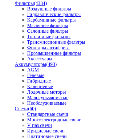
Фильтры
(4384)
Воздушные фильтры
Гидравлические фильтры
Карбамидные фильтры
Масляные фильтры
Салонные фильтры
Топливные фильтры
Трансмиссионные фильтры
Фильтры антифриза
Промышленные фильтры
Аксессуары
Аккумуляторы
(493)
AGM
Гелевые
Гибридные
Кальциевые
Лодочные моторы
Малосурьмянистые
Необслуживаемые
Свечи
(60)
Стандартные свечи
Многоэлектродные свечи
V-паз свечи
Иридиевые свечи
Платиновые свечи