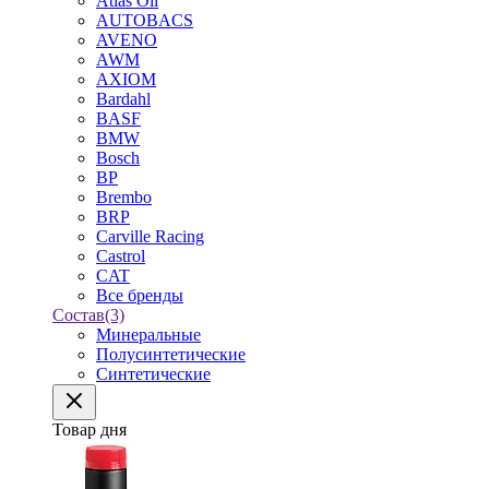
Atlas Oil
AUTOBACS
AVENO
AWM
AXIOM
Bardahl
BASF
BMW
Bosch
BP
Brembo
BRP
Carville Racing
Castrol
CAT
Все бренды
Состав
(3)
Минеральные
Полусинтетические
Синтетические
Товар дня