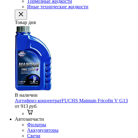
Тормозные жидкости
Иные технические жидкости
Товар дня
В наличии
Антифриз концентрат
FUCHS Maintain Fricofin V G13
от 913
руб.
Автозапчасти
Фильтры
Аккумуляторы
Свечи