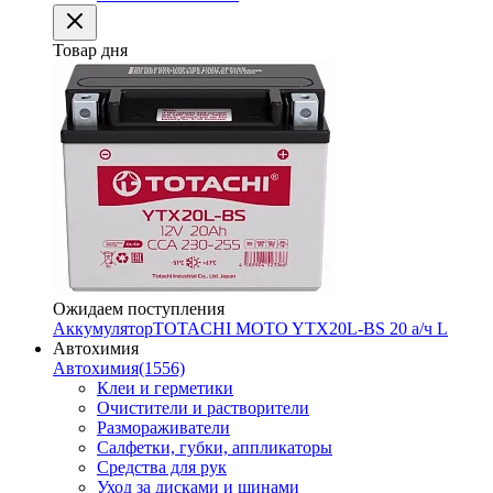
Товар дня
Ожидаем поступления
Аккумулятор
TOTACHI MOTO YTX20L-BS 20 а/ч L
Автохимия
Автохимия
(1556)
Клеи и герметики
Очистители и растворители
Размораживатели
Салфетки, губки, аппликаторы
Средства для рук
Уход за дисками и шинами