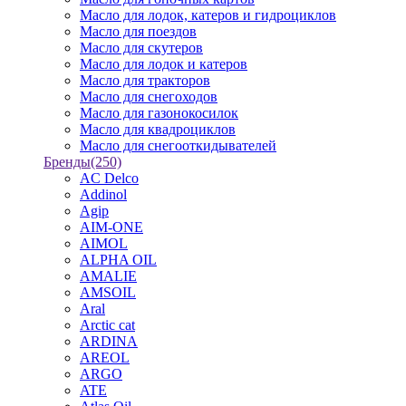
Масло для лодок, катеров и гидроциклов
Масло для поездов
Масло для скутеров
Масло для лодок и катеров
Масло для тракторов
Масло для снегоходов
Масло для газонокосилок
Масло для квадроциклов
Масло для снегооткидывателей
Бренды
(250)
AC Delco
Addinol
Agip
AIM-ONE
AIMOL
ALPHA OIL
AMALIE
AMSOIL
Aral
Arctic cat
ARDINA
AREOL
ARGO
ATE