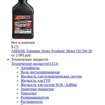
Нет в наличии
5
(7)
AMSOIL Signature Series Synthetic Motor Oil 5W-30
от 2 093
руб.
Технические жидкости
Технические жидкости
(1213)
Антифризы
Вода дистиллированная
Жидкость для гидравлических систем
Жидкость для ГУР
Жидкость для систем SCR / AdBlue
Защитные покрытия
Присадки
Размораживатели
Растворители