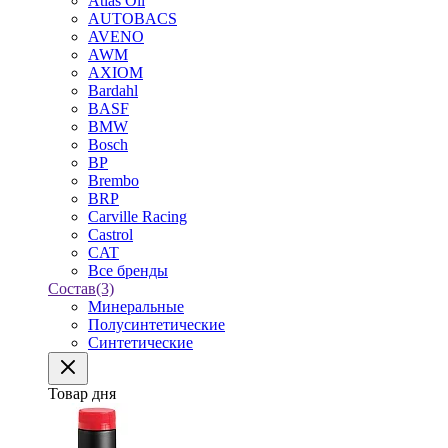
Atlas Oil
AUTOBACS
AVENO
AWM
AXIOM
Bardahl
BASF
BMW
Bosch
BP
Brembo
BRP
Carville Racing
Castrol
CAT
Все бренды
Состав
(3)
Минеральные
Полусинтетические
Синтетические
Товар дня