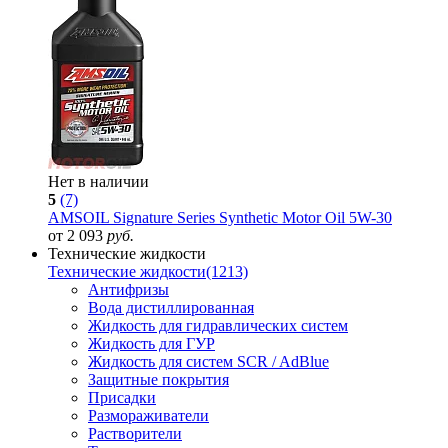
Нет в наличии
5
(7)
AMSOIL Signature Series Synthetic Motor Oil 5W-30
от 2 093
руб.
Технические жидкости
Технические жидкости
(1213)
Антифризы
Вода дистиллированная
Жидкость для гидравлических систем
Жидкость для ГУР
Жидкость для систем SCR / AdBlue
Защитные покрытия
Присадки
Размораживатели
Растворители