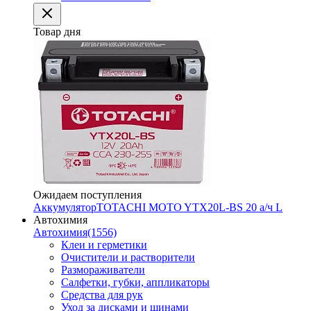
Товар дня
Ожидаем поступления
Аккумулятор
TOTACHI MOTO YTX20L-BS 20 а/ч L
Автохимия
Автохимия
(1556)
Клеи и герметики
Очистители и растворители
Размораживатели
Салфетки, губки, аппликаторы
Средства для рук
Уход за дисками и шинами