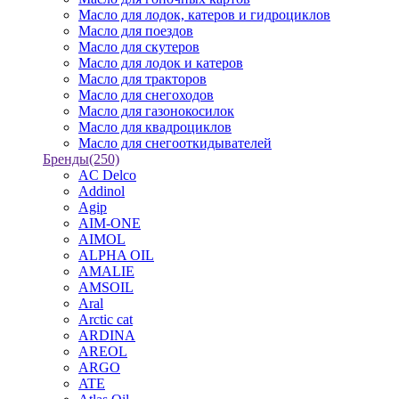
Масло для лодок, катеров и гидроциклов
Масло для поездов
Масло для скутеров
Масло для лодок и катеров
Масло для тракторов
Масло для снегоходов
Масло для газонокосилок
Масло для квадроциклов
Масло для снегооткидывателей
Бренды
(250)
AC Delco
Addinol
Agip
AIM-ONE
AIMOL
ALPHA OIL
AMALIE
AMSOIL
Aral
Arctic cat
ARDINA
AREOL
ARGO
ATE