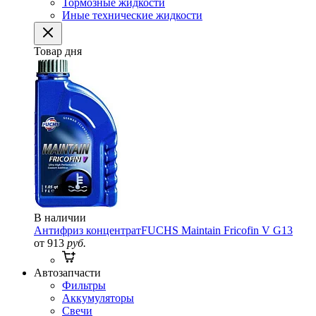
Тормозные жидкости
Иные технические жидкости
Товар дня
В наличии
Антифриз концентрат
FUCHS Maintain Fricofin V G13
от 913
руб.
Автозапчасти
Фильтры
Аккумуляторы
Свечи