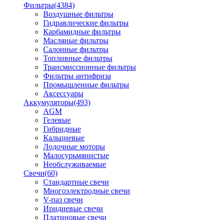
Фильтры
(4384)
Воздушные фильтры
Гидравлические фильтры
Карбамидные фильтры
Масляные фильтры
Салонные фильтры
Топливные фильтры
Трансмиссионные фильтры
Фильтры антифриза
Промышленные фильтры
Аксессуары
Аккумуляторы
(493)
AGM
Гелевые
Гибридные
Кальциевые
Лодочные моторы
Малосурьмянистые
Необслуживаемые
Свечи
(60)
Стандартные свечи
Многоэлектродные свечи
V-паз свечи
Иридиевые свечи
Платиновые свечи