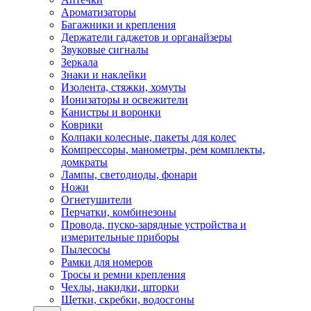
Ароматизаторы
Багажники и крепления
Держатели гаджетов и органайзеры
Звуковые сигналы
Зеркала
Знаки и наклейки
Изолента, стяжки, хомуты
Ионизаторы и освежители
Канистры и воронки
Коврики
Колпаки колесные, пакеты для колес
Компрессоры, манометры, рем комплекты,
домкраты
Лампы, светодиоды, фонари
Ножи
Огнетушители
Перчатки, комбинезоны
Провода, пуско-зарядные устройства и
измерительные приборы
Пылесосы
Рамки для номеров
Тросы и ремни крепления
Чехлы, накидки, шторки
Щетки, скребки, водосгоны