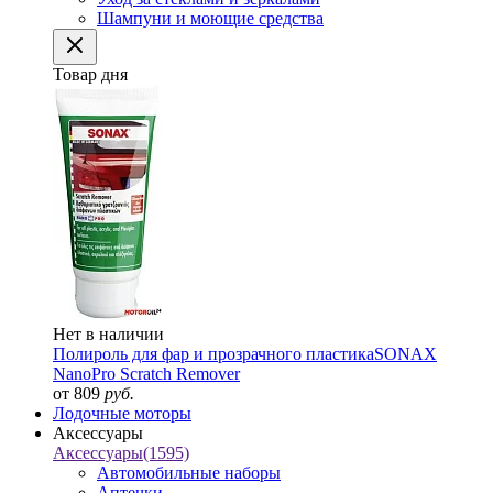
Шампуни и моющие средства
Товар дня
Нет в наличии
Полироль для фар и прозрачного пластика
SONAX
NanoPro Scratch Remover
от 809
руб.
Лодочные моторы
Аксессуары
Аксессуары
(1595)
Автомобильные наборы
Аптечки