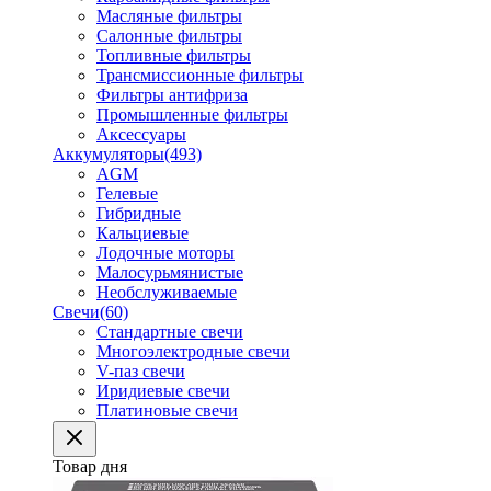
Масляные фильтры
Салонные фильтры
Топливные фильтры
Трансмиссионные фильтры
Фильтры антифриза
Промышленные фильтры
Аксессуары
Аккумуляторы
(493)
AGM
Гелевые
Гибридные
Кальциевые
Лодочные моторы
Малосурьмянистые
Необслуживаемые
Свечи
(60)
Стандартные свечи
Многоэлектродные свечи
V-паз свечи
Иридиевые свечи
Платиновые свечи
Товар дня