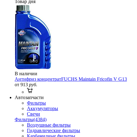
Товар дня
В наличии
Антифриз концентрат
FUCHS Maintain Fricofin V G13
от 913
руб.
Автозапчасти
Фильтры
Аккумуляторы
Свечи
Фильтры
(4384)
Воздушные фильтры
Гидравлические фильтры
Карбамидные фильтры