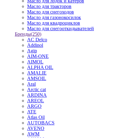
Масло для лодок и катеров
Масло для тракторов
Масло для снегоходов
Масло для газонокосилок
Масло для квадроциклов
Масло для снегооткидывателей
Бренды
(250)
AC Delco
Addinol
Agip
AIM-ONE
AIMOL
ALPHA OIL
AMALIE
AMSOIL
Aral
Arctic cat
ARDINA
AREOL
ARGO
ATE
Atlas Oil
AUTOBACS
AVENO
AWM