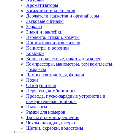
Ароматизаторы
Багажники и крепления
Держатели гаджетов и органайзеры
Звуковые сигналы
Зеркала
Знаки и наклейки
Изолента, стяжки, хомуты
Ионизаторы и освежители
Канистры и воронки
Коврики
Колпаки колесные, пакеты для колес
Компрессоры, манометры, рем комплекты,
домкраты
Лампы, светодиоды, фонари
Ножи
Огнетушители
Перчатки, комбинезоны
Провода, пуско-зарядные устройства и
измерительные приборы
Пылесосы
Рамки для номеров
Тросы и ремни крепления
Чехлы, накидки, шторки
Щетки, скребки, водосгоны