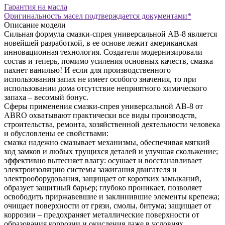
Гарантия на масла
Оригинальность масел подтверждается документами*
Описание модели
Сильная формула смазки-спрея универсальной АВ-8 является
новейшей разработкой, в ее основе лежит американская
инновационная технология. Создатели модернизировали
состав и теперь, помимо усиления основных качеств, смазка
пахнет ванилью! И если для производственного
использования запах не имеет особого значения, то при
использовании дома отсутствие неприятного химического
запаха – весомый бонус.
Сферы применения смазки-спрея универсальной АВ-8 от
ABRO охватывают практически все виды производств,
строительства, ремонта, хозяйственной деятельности человека
и обусловлены ее свойствами:
смазка надежно смазывает механизмы, обеспечивая мягкий
ход замков и любых трущихся деталей и улучшая скольжение;
эффективно вытесняет влагу: осушает и восстанавливает
электроизоляцию системы зажигания двигателя и
электрооборудования, защищает от коротких замыканий,
образует защитный барьер;
глубоко проникает, позволяет
освободить приржавевшие и заклинившие элементы крепежа;
очищает поверхности от грязи, смолы, битума;
защищает от
коррозии – предохраняет металлические поверхности от
образования коррозии и окисления даже в условиях