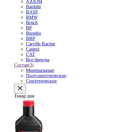
AXIOM
Bardahl
BASF
BMW
Bosch
BP
Brembo
BRP
Carville Racing
Castrol
CAT
Все бренды
Состав
(3)
Минеральные
Полусинтетические
Синтетические
Товар дня