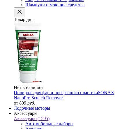
Шампуни и моющие средства
Товар дня
Нет в наличии
Полироль для фар и прозрачного пластика
SONAX
NanoPro Scratch Remover
от 809
руб.
Лодочные моторы
Аксессуары
Аксессуары
(1595)
Автомобильные наборы
Аптечки