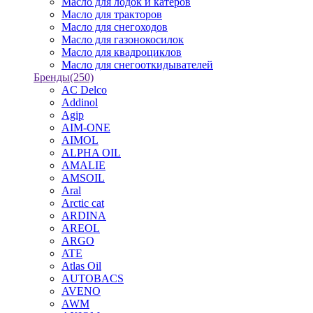
Масло для лодок и катеров
Масло для тракторов
Масло для снегоходов
Масло для газонокосилок
Масло для квадроциклов
Масло для снегооткидывателей
Бренды
(250)
AC Delco
Addinol
Agip
AIM-ONE
AIMOL
ALPHA OIL
AMALIE
AMSOIL
Aral
Arctic cat
ARDINA
AREOL
ARGO
ATE
Atlas Oil
AUTOBACS
AVENO
AWM