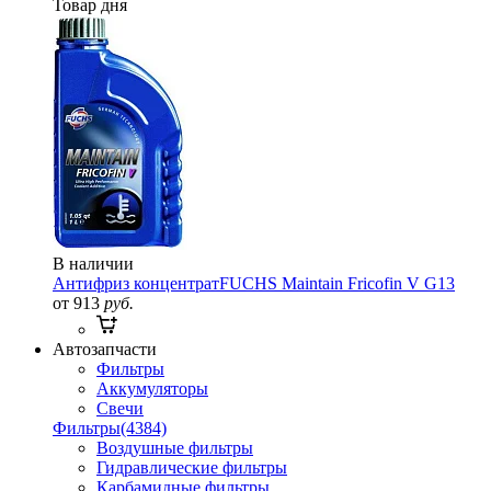
Товар дня
В наличии
Антифриз концентрат
FUCHS Maintain Fricofin V G13
от 913
руб.
Автозапчасти
Фильтры
Аккумуляторы
Свечи
Фильтры
(4384)
Воздушные фильтры
Гидравлические фильтры
Карбамидные фильтры