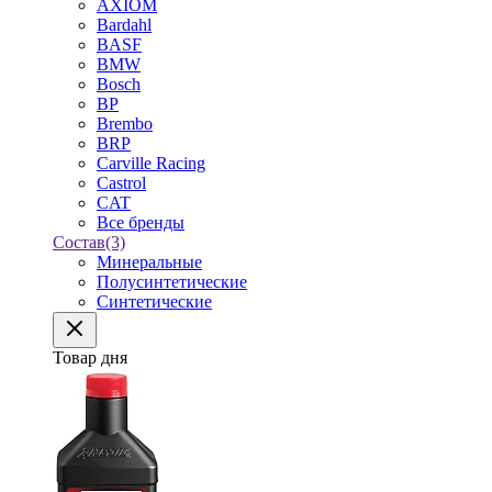
AXIOM
Bardahl
BASF
BMW
Bosch
BP
Brembo
BRP
Carville Racing
Castrol
CAT
Все бренды
Состав
(3)
Минеральные
Полусинтетические
Синтетические
Товар дня