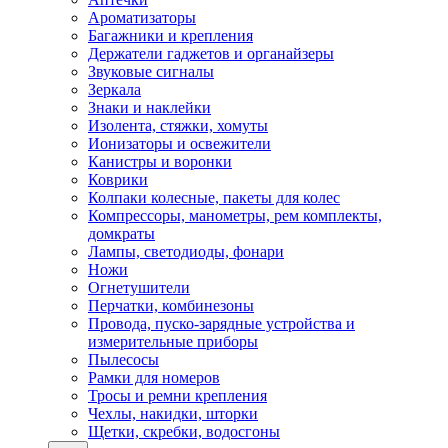
Ароматизаторы
Багажники и крепления
Держатели гаджетов и органайзеры
Звуковые сигналы
Зеркала
Знаки и наклейки
Изолента, стяжки, хомуты
Ионизаторы и освежители
Канистры и воронки
Коврики
Колпаки колесные, пакеты для колес
Компрессоры, манометры, рем комплекты,
домкраты
Лампы, светодиоды, фонари
Ножи
Огнетушители
Перчатки, комбинезоны
Провода, пуско-зарядные устройства и
измерительные приборы
Пылесосы
Рамки для номеров
Тросы и ремни крепления
Чехлы, накидки, шторки
Щетки, скребки, водосгоны