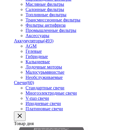
Масляные фильтры
Салонные фильтры
Топливные фильтры
Трансмиссионные фильтры
Фильтры антифриза
Промышленные фильтры
Аксессуары
Аккумуляторы
(493)
AGM
Гелевые
Гибридные
Кальциевые
Лодочные моторы
Малосурьмянистые
Необслуживаемые
Свечи
(60)
Стандартные свечи
Многоэлектродные свечи
V-паз свечи
Иридиевые свечи
Платиновые свечи
Товар дня