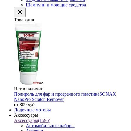
Шампуни и моющие средства
Товар дня
Нет в наличии
Полироль для фар и прозрачного пластика
SONAX
NanoPro Scratch Remover
от 809
руб.
Лодочные моторы
Аксессуары
Аксессуары
(1595)
Автомобильные наборы
Аптечки