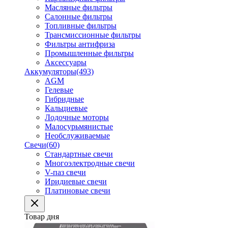
Масляные фильтры
Салонные фильтры
Топливные фильтры
Трансмиссионные фильтры
Фильтры антифриза
Промышленные фильтры
Аксессуары
Аккумуляторы
(493)
AGM
Гелевые
Гибридные
Кальциевые
Лодочные моторы
Малосурьмянистые
Необслуживаемые
Свечи
(60)
Стандартные свечи
Многоэлектродные свечи
V-паз свечи
Иридиевые свечи
Платиновые свечи
Товар дня