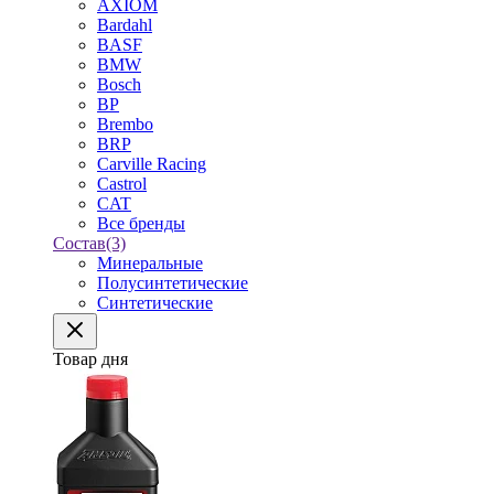
AXIOM
Bardahl
BASF
BMW
Bosch
BP
Brembo
BRP
Carville Racing
Castrol
CAT
Все бренды
Состав
(3)
Минеральные
Полусинтетические
Синтетические
Товар дня