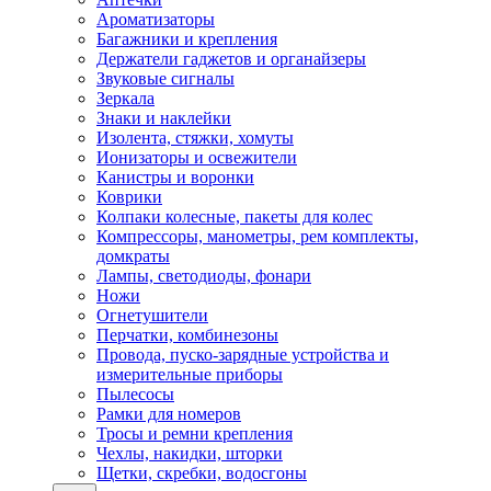
Ароматизаторы
Багажники и крепления
Держатели гаджетов и органайзеры
Звуковые сигналы
Зеркала
Знаки и наклейки
Изолента, стяжки, хомуты
Ионизаторы и освежители
Канистры и воронки
Коврики
Колпаки колесные, пакеты для колес
Компрессоры, манометры, рем комплекты,
домкраты
Лампы, светодиоды, фонари
Ножи
Огнетушители
Перчатки, комбинезоны
Провода, пуско-зарядные устройства и
измерительные приборы
Пылесосы
Рамки для номеров
Тросы и ремни крепления
Чехлы, накидки, шторки
Щетки, скребки, водосгоны