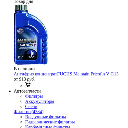
Товар дня
В наличии
Антифриз концентрат
FUCHS Maintain Fricofin V G13
от 913
руб.
Автозапчасти
Фильтры
Аккумуляторы
Свечи
Фильтры
(4384)
Воздушные фильтры
Гидравлические фильтры
Карбамидные фильтры