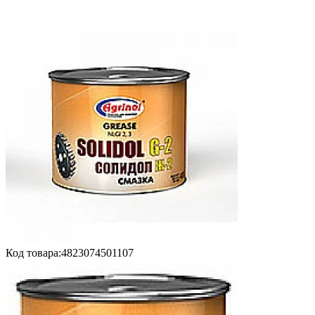
Код товара:
4823074501107