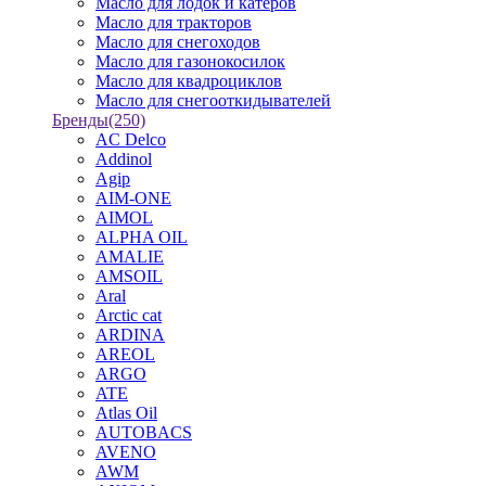
Масло для лодок и катеров
Масло для тракторов
Масло для снегоходов
Масло для газонокосилок
Масло для квадроциклов
Масло для снегооткидывателей
Бренды
(250)
AC Delco
Addinol
Agip
AIM-ONE
AIMOL
ALPHA OIL
AMALIE
AMSOIL
Aral
Arctic cat
ARDINA
AREOL
ARGO
ATE
Atlas Oil
AUTOBACS
AVENO
AWM